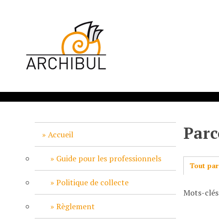
P
a
s
s
e
r
a
u
c
o
n
Parc
t
Accueil
e
n
Guide pour les professionnels
Tout par
u
p
Politique de collecte
Mots-clés
r
i
Règlement
n