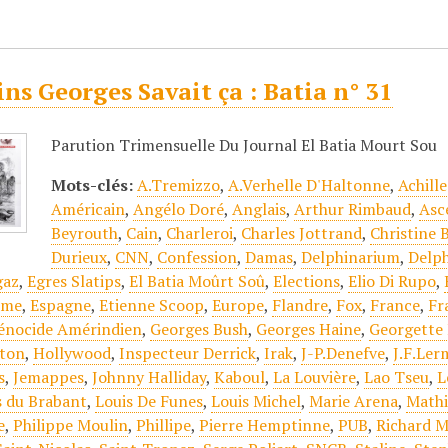
ins Georges Savait ça : Batia n° 31
Parution Trimensuelle Du Journal El Batia Mourt Sou
Mots-clés:
A.Tremizzo
,
A.Verhelle D'Haltonne
,
Achill
Américain
,
Angélo Doré
,
Anglais
,
Arthur Rimbaud
,
Asc
Beyrouth
,
Cain
,
Charleroi
,
Charles Jottrand
,
Christine 
Durieux
,
CNN
,
Confession
,
Damas
,
Delphinarium
,
Delp
gaz
,
Egres Slatips
,
El Batia Moûrt Soû
,
Elections
,
Elio Di Rupo
,
sme
,
Espagne
,
Etienne Scoop
,
Europe
,
Flandre
,
Fox
,
France
,
Fr
énocide Amérindien
,
Georges Bush
,
Georges Haine
,
Georgette 
lton
,
Hollywood
,
Inspecteur Derrick
,
Irak
,
J-P.Denefve
,
J.F.Ler
s
,
Jemappes
,
Johnny Halliday
,
Kaboul
,
La Louvière
,
Lao Tseu
,
L
s du Brabant
,
Louis De Funes
,
Louis Michel
,
Marie Arena
,
Mathi
e
,
Philippe Moulin
,
Phillipe
,
Pierre Hemptinne
,
PUB
,
Richard M