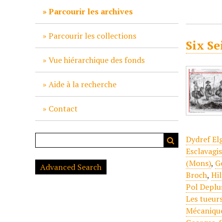
c
Parcourir les archives
i
p
Parcourir les collections
Six Se
a
l
Vue hiérarchique des fonds
Aide à la recherche
Contact
Dydref El
Esclavagi
(Mons)
,
G
Advanced Search
Broch
,
Hi
Pol Deplu
Les tueur
Mécaniqu