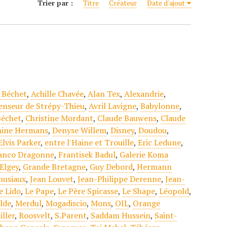
Trier par :
Titre
Créateur
Date d'ajout
e Béchet
,
Achille Chavée
,
Alan Tex
,
Alexandrie
,
enseur de Strépy-Thieu
,
Avril Lavigne
,
Babylonne
,
Béchet
,
Christine Mordant
,
Claude Bauwens
,
Claude
hine Hermans
,
Denyse Willem
,
Disney
,
Doudou
,
Elvis Parker
,
entre l'Haine et Trouille
,
Eric Ledune
,
anco Dragonne
,
Frantisek Badul
,
Galerie Koma
Elgey
,
Grande Bretagne
,
Guy Debord
,
Hermann
musiaux
,
Jean Louvet
,
Jean-Philippe Derenne
,
Jean-
e Lido
,
Le Pape
,
Le Père Spicasse
,
Le Shape
,
Léopold
,
lde
,
Merdul
,
Mogadiscio
,
Mons
,
OIL
,
Orange
iller
,
Roosvelt
,
S.Parent
,
Saddam Hussein
,
Saint-