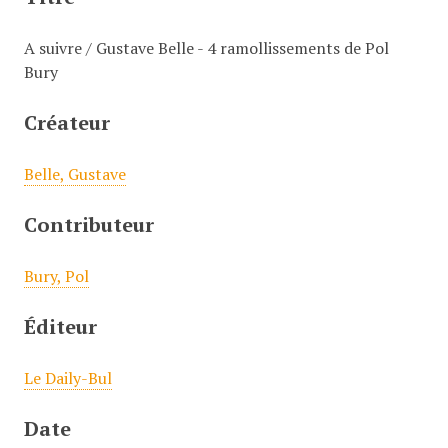
c
i
A suivre / Gustave Belle - 4 ramollissements de Pol
p
Bury
a
l
Créateur
Belle, Gustave
Contributeur
Bury, Pol
Éditeur
Le Daily-Bul
Date