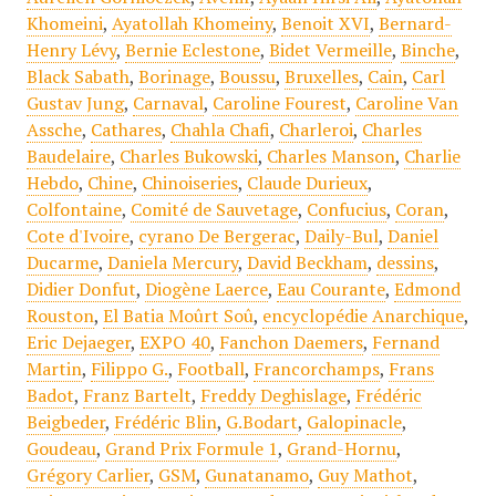
Khomeini
,
Ayatollah Khomeiny
,
Benoit XVI
,
Bernard-
Henry Lévy
,
Bernie Eclestone
,
Bidet Vermeille
,
Binche
,
Black Sabath
,
Borinage
,
Boussu
,
Bruxelles
,
Cain
,
Carl
Gustav Jung
,
Carnaval
,
Caroline Fourest
,
Caroline Van
Assche
,
Cathares
,
Chahla Chafi
,
Charleroi
,
Charles
Baudelaire
,
Charles Bukowski
,
Charles Manson
,
Charlie
Hebdo
,
Chine
,
Chinoiseries
,
Claude Durieux
,
Colfontaine
,
Comité de Sauvetage
,
Confucius
,
Coran
,
Cote d'Ivoire
,
cyrano De Bergerac
,
Daily-Bul
,
Daniel
Ducarme
,
Daniela Mercury
,
David Beckham
,
dessins
,
Didier Donfut
,
Diogène Laerce
,
Eau Courante
,
Edmond
Rouston
,
El Batia Moûrt Soû
,
encyclopédie Anarchique
,
Eric Dejaeger
,
EXPO 40
,
Fanchon Daemers
,
Fernand
Martin
,
Filippo G.
,
Football
,
Francorchamps
,
Frans
Badot
,
Franz Bartelt
,
Freddy Deghislage
,
Frédéric
Beigbeder
,
Frédéric Blin
,
G.Bodart
,
Galopinacle
,
Goudeau
,
Grand Prix Formule 1
,
Grand-Hornu
,
Grégory Carlier
,
GSM
,
Gunatanamo
,
Guy Mathot
,