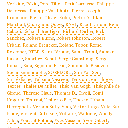
Verlaine
,
Pékin
,
Père Tillot
,
Petit Larousse
,
Philippe
Decressac
,
Philippe Val
,
Photo
,
Pierre-Joseph
Proudhon
,
Pierre-Olivier Rolin
,
Pietro A.
,
Plan
Marshall
,
Quargnon
,
Quévy
,
RAAL
,
Raoul Dufour
,
René
Cabodi
,
Richard Brautigan
,
Richard Carlier
,
Rick
Sanchez
,
Robert Burns
,
Robert Johnson
,
Robert
Urbain
,
Roland Breucker
,
Roland Topor
,
Rome
,
Rosenoer
,
RTBF
,
Saint-Jérome
,
Saint-Trond
,
Salman
Rushdie
,
Sanchez
,
Scout
,
Serge Gainsboug
,
Serge
Poliart
,
Sida
,
Sigmund Freud
,
Simone de Beauvoir
,
Soeur Emmanuelle
,
SORELOBO
,
Sun Yat-Sen
,
Surréalisme
,
Talisma Nasreen
,
Tension Centrifuges
,
Textes
,
Thalès De Millet
,
Théo Van Gogh
,
Théophile de
Giraud
,
Thérese Claus
,
Thomas D.
,
Tivoli
,
Tomi
Ungerer
,
Tournai
,
Umberto Eco
,
Unesco
,
Urbain
Herregodts
,
Vernon Sully-Vian
,
Victor Hugo
,
Ville-Sur-
haine
,
Vincent Dufrasne
,
Voltaire
,
Wallonie
,
Woody
Allen
,
Youssuf Fofana
,
Yves Vasseur
,
Yvon Gibert
,
Zorro