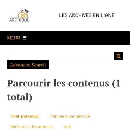
P
a
s
s
e
MENU
r
a
u
c
Advanced Search
o
n
t
Parcourir les contenus (1
e
n
total)
u
p
r
Tout parcourir
Parcourir par mot-clé
i
Recherche de contenus
Aide
n