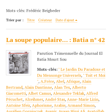
c
Mots-clés: Frédéric Beigbeder
i
p
Trier par :
Titre
Créateur
Date d'ajout
a
l
La soupe populaire... : Batia n° 42
Parution Trimensuelle du Journal El
Batia Mourt Sou
Mots-clés:
" Le Jardin Du Paradoxe et
Du Mensonge Universels
,
" Toit et Moi
"
,
A.Frère
,
Abel
,
Afrique
,
Alain
Bertrand
,
Alain Dantinne
,
Alan Tex
,
Alberto
Giacometti
,
Albet Camus
,
Alexandre Teklak
,
Alfred
Pécuchet
,
Alzeihmer
,
André Stas
,
Anne-Marie Lizin
,
Antoine Sfeir
,
Aphorisme
,
Arabie
,
Armand Simon
,
Aurélien Gornioczek
,
Avenir
,
Ayaan Hirsi Ali
,
Ayatollah