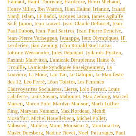
Hainaut
,
Haint-Tourisme
,
Hardcore
,
Henri Michaud
,
Henry Miller
,
Ibn Warraq
,
Illan Halimi
,
Irlande
,
Irshad
Manji
,
Islam
,
J.F Badol
,
Jacques Lacan
,
James Agilulfe
Sicli
,
Japon
,
Jean Louvet
,
Jean-Claude Defosset
,
Jean-
Paul Dubois
,
Jean-Paul Sartres
,
Jean-Pierre Denefve
,
Jean-Pierre Verheggen
,
Jemappe
,
Jeux Olympiques
,
JF.
Lerderien
,
Jian Zeming
,
John Ronald Ruel Lucas
,
Johnny Weissmuler
,
Jules Dépaquit
,
Jyllands-Posten
,
Kazimir Malévitch
,
L'amicale Dirupienne Haine &
Trouille
,
L'Amicale Syndiquée Enseignement
,
La
Louvière
,
La Mode
,
Lao Tzu
,
Le Galopin
,
Le Manifeste
des 12
,
Léo Ferré
,
Léon Tolstoi
,
Les Femmes
Clairvoyantes Socialistes
,
Lierse
,
Lolo Ferrari
,
Louis
Calaferte
,
Louis Savary
,
Mahomet
,
Mao Zedong
,
Marcel
Marien
,
Marco Polo
,
Marilyn Manson
,
Marti Luther
King
,
Maryam Namazie
,
Max Nordeau
,
Mehdi
Mozaffari
,
Michel Houellebecq
,
Michel Pollet
,
Milosevic
,
Molière
,
Mons
,
Monsieur X
,
Montmartre
,
Musée Duesberg
,
Nadine Fievet
,
Noel
,
Paturages
,
Paul