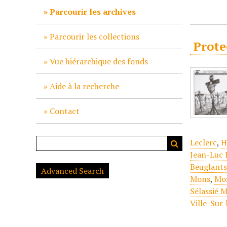
c
Parcourir les archives
i
p
Parcourir les collections
Prote
a
l
Vue hiérarchique des fonds
Aide à la recherche
Contact
Leclerc
,
H
Jean-Luc 
Beuglant
Advanced Search
Mons
,
Mo
Sélassié 
Ville-Sur