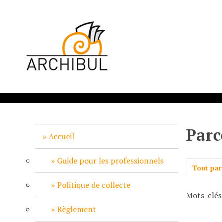
P
a
s
s
e
r
a
u
c
o
n
Parc
t
Accueil
e
n
Guide pour les professionnels
Tout par
u
p
Politique de collecte
Mots-clés
r
i
Règlement
n