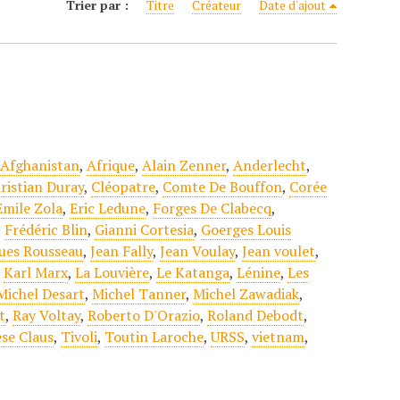
Trier par :
Titre
Créateur
Date d'ajout
,
Afghanistan
,
Afrique
,
Alain Zenner
,
Anderlecht
,
ristian Duray
,
Cléopatre
,
Comte De Bouffon
,
Corée
Emile Zola
,
Eric Ledune
,
Forges De Clabecq
,
,
Frédéric Blin
,
Gianni Cortesia
,
Goerges Louis
ues Rousseau
,
Jean Fally
,
Jean Voulay
,
Jean voulet
,
,
Karl Marx
,
La Louvière
,
Le Katanga
,
Lénine
,
Les
Michel Desart
,
Michel Tanner
,
Michel Zawadiak
,
t
,
Ray Voltay
,
Roberto D'Orazio
,
Roland Debodt
,
se Claus
,
Tivoli
,
Toutin Laroche
,
URSS
,
vietnam
,