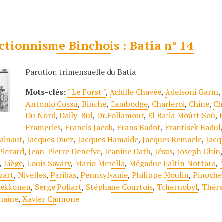
ctionnisme Binchois : Batia n° 14
Parution trimensuelle du Batia
Mots-clés:
" Le Forst "
,
Achille Chavée
,
Adelsoni Garin
Antonio Cossu
,
Binche
,
Cambodge
,
Charleroi
,
Chine
,
Ch
Du Nord
,
Daily-Bul
,
Dr.Follamour
,
El Batia Moûrt Soû
,
Frameries
,
Francis Jacob
,
Frans Badot
,
Frantisek Badul
ainaut
,
Jacques Duez
,
Jacques Hamaide
,
Jacques Remacle
,
Jacq
Pierard
,
Jean-Pierre Denefve
,
Jeanine Dath
,
Jésus
,
Joseph Ghin
s
,
Liège
,
Louis Savary
,
Mario Merella
,
Mégaduc Paltin Nottara
,
zart
,
Nivelles
,
Paribas
,
Pennsylvanie
,
Philippe Moulin
,
Pinoche
Mekkonen
,
Serge Poliart
,
Stéphane Courtois
,
Tchernobyl
,
Thére
-haine
,
Xavier Cannone