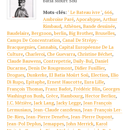
batia Mourt Sou
Mots-clés:
" Le Bateau ivre "
,
666
,
Ambroise Paré
,
Apocalypse
,
Arthur
Rimbaud
,
Athènes
,
Bande dessinée
,
Baudelaire
,
Bergzoon
,
berlin
,
Big Brother
,
Bruxelles
,
Camps De Concentration
,
Canal De Strépy-
Bracquegnies
,
Cannabis
,
Capital Européenne De La
Culture
,
Charleroi
,
Che Guevarra
,
Christine Béchet
,
Claude Bauwens
,
Contrepetrie
,
Daily-Bul
,
Daniel
Ducarme
,
Denis De Rougemont
,
Didier Fusillier
,
Drogues
,
Dunkerke
,
El Batia Moûrt Soû
,
Election
,
Elio
Di Rupo
,
Epitaphe
,
Ernest Haucotte
,
Eura Lille
,
François Thomas
,
Franz Badot
,
Frédéric Blin
,
Georges
Washington Bush
,
Grèce
,
Hambourg
,
Hector Berlioz
,
J.C. Mézière
,
Jack Lang
,
Jacky Legge
,
Jean François
Lermusiaux
,
Jean-Claude caszdesus
,
Jean-François Ler-
De-Rien
,
Jean-Pierre Denefve
,
Jean-Pierre Dupont
,
Jean-Pol Deplus
,
Jemappes
,
John Merrick
,
Karol