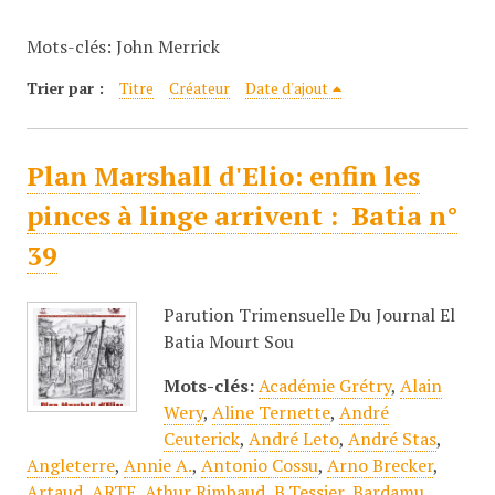
c
Mots-clés: John Merrick
i
p
Trier par :
Titre
Créateur
Date d'ajout
a
l
Plan Marshall d'Elio: enfin les
pinces à linge arrivent : Batia n°
39
Parution Trimensuelle Du Journal El
Batia Mourt Sou
Mots-clés:
Académie Grétry
,
Alain
Wery
,
Aline Ternette
,
André
Ceuterick
,
André Leto
,
André Stas
,
Angleterre
,
Annie A.
,
Antonio Cossu
,
Arno Brecker
,
Artaud
,
ARTE
,
Athur Rimbaud
,
B.Tessier
,
Bardamu
,