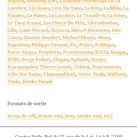
Wojtyla
,
Kennedy
,
Kiev
,
L'Athénée Provinciale De La
Louvière
,
L'Eclusier
,
L'ère Du Taon
,
La Bète
,
La Bible
,
La
Flandre
,
La Haine
,
La Louvière
,
La Trouille & La Seine
,
Le Taon Errant
,
Les Fleurs Du MAL
,
Liberalisation
,
Lille
,
Louis Pierard
,
M.Gucci
,
Marcel Havrenne
,
Max
Coton
,
Maxime Boudart
,
Michael Moore
,
Mons
,
Napoléon
,
Philippe Drumel
,
Pic
,
Police
,
Politique
,
Porto Alegre
,
Prophétie
,
Prostitutions
,
R.D.M
,
Reagan
,
RTBF
,
Serge Poliart
,
Slogan
,
Spitaels
,
Strépy-
Bracquegnies
,
Thierry Lenoir
,
Tolstoi
,
Toxicomanie
,
Ville-Sur-haine
,
Vlamssseblock
,
Votez Youki
,
Wallonie
,
Youki
,
Zineke Parade
Formats de sortie
atom
,
dc-rdf
,
dcmes-xml
,
json
,
omeka-xml
,
rss2
o
Centre Daily-Bul & C
, rue de la Loi, 14 à B-7100