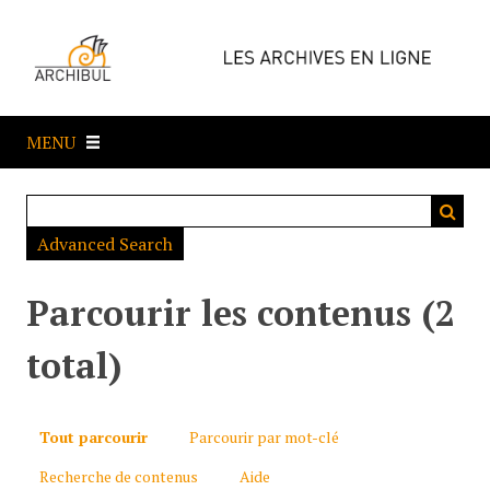
P
a
s
s
e
MENU
r
a
u
c
Advanced Search
o
n
t
Parcourir les contenus (2
e
n
total)
u
p
r
Tout parcourir
Parcourir par mot-clé
i
Recherche de contenus
Aide
n