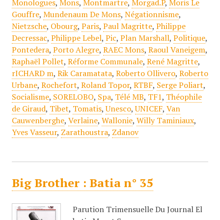
Monologues
,
Mons
,
Montmartre
,
Morgad.P
,
Moris Le
Gouffre
,
Mundenaum De Mons
,
Négationnisme
,
Nietzsche
,
Obourg
,
Paris
,
Paul Magritte
,
Philippe
Decressac
,
Philippe Lebel
,
Pic
,
Plan Marshall
,
Politique
,
Pontedera
,
Porto Alegre
,
RAEC Mons
,
Raoul Vaneigem
,
Raphaël Pollet
,
Réforme Communale
,
René Magritte
,
rICHARD m
,
Rik Caramatata
,
Roberto Ollivero
,
Roberto
Urbane
,
Rochefort
,
Roland Topor
,
RTBF
,
Serge Poliart
,
Socialisme
,
SORELOBO
,
Spa
,
Télé MB
,
TF1
,
Théophile
de Giraud
,
Tibet
,
Tomatis
,
Unesco
,
UNICEF
,
Van
Cauwenberghe
,
Verlaine
,
Wallonie
,
Willy Taminiaux
,
Yves Vasseur
,
Zarathoustra
,
Zdanov
Big Brother : Batia n° 35
Parution Trimensuelle Du Journal El