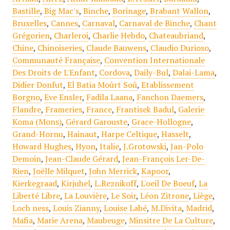
Bastille
,
Big Mac's
,
Binche
,
Borinage
,
Brabant Wallon
,
Bruxelles
,
Cannes
,
Carnaval
,
Carnaval de Binche
,
Chant
Grégorien
,
Charleroi
,
Charlie Hebdo
,
Chateaubriand
,
Chine
,
Chinoiseries
,
Claude Bauwens
,
Claudio Durioso
,
Communauté Française
,
Convention Internationale
Des Droits de L'Enfant
,
Cordova
,
Daily-Bul
,
Dalai-Lama
,
Didier Donfut
,
El Batia Moûrt Soû
,
Etablissement
Borgno
,
Eve Ensler
,
Fadila Laana
,
Fanchon Daemers
,
Flandre
,
Frameries
,
France
,
Frantisek Badul
,
Galerie
Koma (Mons)
,
Gérard Garouste
,
Grace-Hollogne
,
Grand-Hornu
,
Hainaut
,
Harpe Celtique
,
Hasselt
,
Howard Hughes
,
Hyon
,
Italie
,
J.Grotowski
,
Jan-Polo
Demoin
,
Jean-Claude Gérard
,
Jean-François Ler-De-
Rien
,
Joëlle Milquet
,
John Merrick
,
Kapoor
,
Kierkegraad
,
Kirjuhel
,
L.Reznikoff
,
L'oeil De Boeuf
,
La
Liberté Libre
,
La Louvière
,
Le Soir
,
Léon Zitrone
,
Liège
,
Loch ness
,
Louis Zianny
,
Louise Labé
,
M.Divita
,
Madrid
,
Mafia
,
Marie Arena
,
Maubeuge
,
Minsitre De La Culture
,