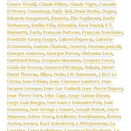
Cesare Vivaldi
,
Claude Pélieu
,
Claude Vigée
,
Corrado
D'Ottavi
,
Cummings
,
Daily-Bul
,
Denis Roche
,
Dogen
,
Edoardo Sanguineti
,
Einstein
,
Elie Pagliarani
,
Emile
Verhaeren
,
Emilio Villa
,
Etiemble
,
Ezra Pound
,
F.T.
Marinetti
,
Farfa
,
François Dufrene
,
François Nourissier
,
Friedrich-Georg Junger
,
Gabriel Piqueray
,
Gabriele
d'Annunzio
,
Gaston Chaissac
,
Genova
,
Georani pascoli
,
Georges Andrews
,
Georges Perros
,
Ghérasim Luca
,
Gottfried Benn
,
Gregorio Maranon
,
Gregory Corso
,
Guido da Verona
,
Gustavo Pittaluga
,
Hakuin
,
Henri-
David Thoreau
,
Ikkyu
,
Italie
,
J.H. Sainmont
,
J.M.G Le
Clezio
,
Jean Follain
,
Jean-Clarence Lambert
,
Jean-
Jacques Leveque
,
Jean-Luc Godard
,
Jean-Pierre Duprey
,
Jean-Pierre Faye
,
John Cage
,
Jorge Gaitan Duran
,
Jorge-Luis Borges
,
José Gaos y Gonzales Pola
,
José
Gorostiza
,
José Ortega y Gasset
,
Joseph Noiret
,
Joyce
Mansour
,
Julien Gracq
,
Karlheinz Stockhausen
,
Kostas
Axelos
,
kotaro
,
Kurt Schwitters
,
L.Wittgenstein
,
La
Louvière
,
Lasse Soderberg
,
Lawrence Ferlinghetti
,
Le