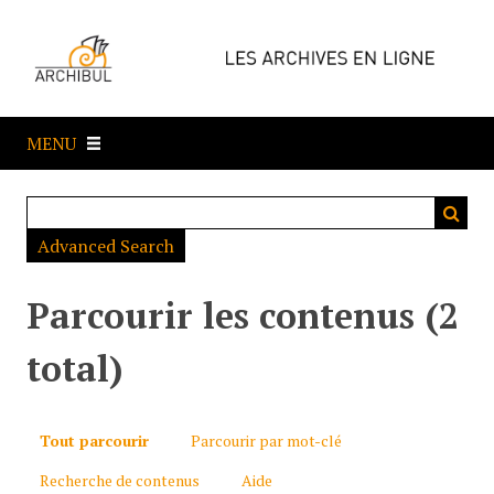
P
a
s
s
e
MENU
r
a
u
c
Advanced Search
o
n
t
Parcourir les contenus (2
e
n
total)
u
p
r
Tout parcourir
Parcourir par mot-clé
i
Recherche de contenus
Aide
n