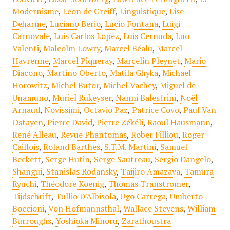
Modernisme
,
Leon de Greiff
,
Linguistique
,
Lise
Deharme
,
Luciano Berio
,
Lucio Fontana
,
Luigi
Carnovale
,
Luis Carlos Lopez
,
Luis Cernuda
,
Luo
Valenti
,
Malcolm Lowry
,
Marcel Béalu
,
Marcel
Havrenne
,
Marcel Piqueray
,
Marcelin Pleynet
,
Mario
Diacono
,
Martino Oberto
,
Matila Ghyka
,
Michael
Horowitz
,
Michel Butor
,
Michel Vachey
,
Miguel de
Unamuno
,
Muriel Rukeyser
,
Nanni Balestrini
,
Noël
Arnaud
,
Novissimi
,
Octavio Paz
,
Patrice Covo
,
Paul Van
Ostayen
,
Pierre David
,
Pierre Zékéli
,
Raoul Hausmann
,
René Alleau
,
Revue Phantomas
,
Rober Filliou
,
Roger
Caillois
,
Roland Barthes
,
S.T.M. Martini
,
Samuel
Beckett
,
Serge Hutin
,
Serge Sautreau
,
Sergio Dangelo
,
Shangui
,
Stanislas Rodansky
,
Taijiro Amazava
,
Tamura
Ryuchi
,
Théodore Koenig
,
Thomas Transtromer
,
Tijdschrift
,
Tullio D'Albisola
,
Ugo Carrega
,
Umberto
Boccioni
,
Von Hofmannsthal
,
Wallace Stevens
,
William
Burroughs
,
Yoshioka Minoru
,
Zarathoustra