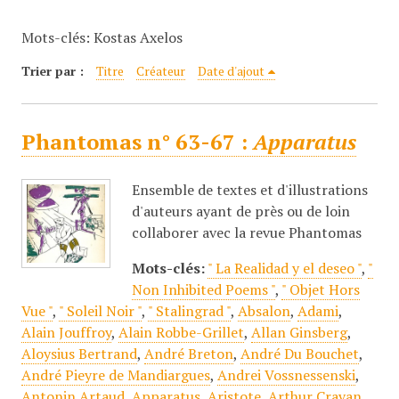
c
Mots-clés: Kostas Axelos
i
p
Trier par :
Titre
Créateur
Date d'ajout
a
l
Phantomas n° 63-67 :
Apparatus
Ensemble de textes et d'illustrations
d'auteurs ayant de près ou de loin
collaborer avec la revue Phantomas
Mots-clés:
" La Realidad y el deseo "
,
"
Non Inhibited Poems "
,
" Objet Hors
Vue "
,
" Soleil Noir "
,
" Stalingrad "
,
Absalon
,
Adami
,
Alain Jouffroy
,
Alain Robbe-Grillet
,
Allan Ginsberg
,
Aloysius Bertrand
,
André Breton
,
André Du Bouchet
,
André Pieyre de Mandiargues
,
Andrei Vossnessenski
,
Antonin Artaud
,
Apparatus
,
Aristote
,
Arthur Cravan
,