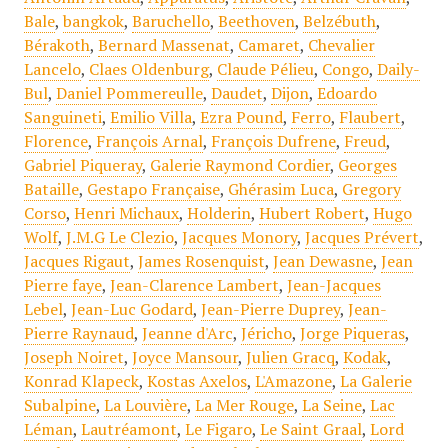
Bale
,
bangkok
,
Baruchello
,
Beethoven
,
Belzébuth
,
Bérakoth
,
Bernard Massenat
,
Camaret
,
Chevalier
Lancelo
,
Claes Oldenburg
,
Claude Pélieu
,
Congo
,
Daily-
Bul
,
Daniel Pommereulle
,
Daudet
,
Dijon
,
Edoardo
Sanguineti
,
Emilio Villa
,
Ezra Pound
,
Ferro
,
Flaubert
,
Florence
,
François Arnal
,
François Dufrene
,
Freud
,
Gabriel Piqueray
,
Galerie Raymond Cordier
,
Georges
Bataille
,
Gestapo Française
,
Ghérasim Luca
,
Gregory
Corso
,
Henri Michaux
,
Holderin
,
Hubert Robert
,
Hugo
Wolf
,
J.M.G Le Clezio
,
Jacques Monory
,
Jacques Prévert
,
Jacques Rigaut
,
James Rosenquist
,
Jean Dewasne
,
Jean
Pierre faye
,
Jean-Clarence Lambert
,
Jean-Jacques
Lebel
,
Jean-Luc Godard
,
Jean-Pierre Duprey
,
Jean-
Pierre Raynaud
,
Jeanne d'Arc
,
Jéricho
,
Jorge Piqueras
,
Joseph Noiret
,
Joyce Mansour
,
Julien Gracq
,
Kodak
,
Konrad Klapeck
,
Kostas Axelos
,
L'Amazone
,
La Galerie
Subalpine
,
La Louvière
,
La Mer Rouge
,
La Seine
,
Lac
Léman
,
Lautréamont
,
Le Figaro
,
Le Saint Graal
,
Lord