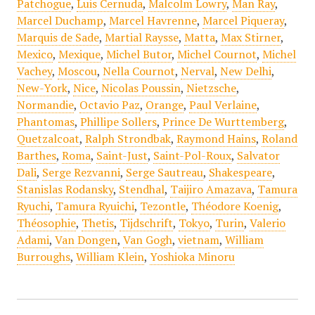
Patchogue
,
Luis Cernuda
,
Malcolm Lowry
,
Man Ray
,
Marcel Duchamp
,
Marcel Havrenne
,
Marcel Piqueray
,
Marquis de Sade
,
Martial Raysse
,
Matta
,
Max Stirner
,
Mexico
,
Mexique
,
Michel Butor
,
Michel Cournot
,
Michel
Vachey
,
Moscou
,
Nella Cournot
,
Nerval
,
New Delhi
,
New-York
,
Nice
,
Nicolas Poussin
,
Nietzsche
,
Normandie
,
Octavio Paz
,
Orange
,
Paul Verlaine
,
Phantomas
,
Phillipe Sollers
,
Prince De Wurttemberg
,
Quetzalcoat
,
Ralph Strondbak
,
Raymond Hains
,
Roland
Barthes
,
Roma
,
Saint-Just
,
Saint-Pol-Roux
,
Salvator
Dali
,
Serge Rezvanni
,
Serge Sautreau
,
Shakespeare
,
Stanislas Rodansky
,
Stendhal
,
Taijiro Amazava
,
Tamura
Ryuchi
,
Tamura Ryuichi
,
Tezontle
,
Théodore Koenig
,
Théosophie
,
Thetis
,
Tijdschrift
,
Tokyo
,
Turin
,
Valerio
Adami
,
Van Dongen
,
Van Gogh
,
vietnam
,
William
Burroughs
,
William Klein
,
Yoshioka Minoru