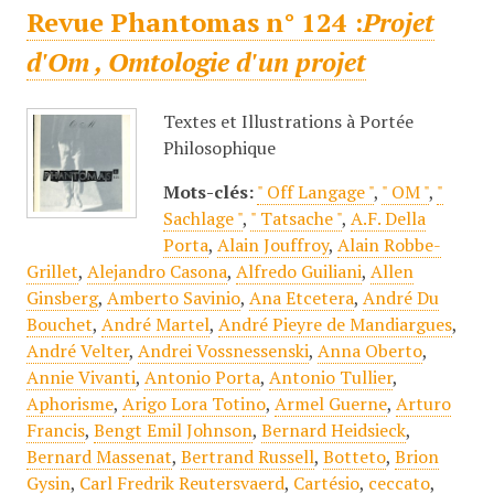
Revue Phantomas n° 124 :
Projet
d'Om , Omtologie d'un projet
Textes et Illustrations à Portée
Philosophique
Mots-clés:
" Off Langage "
,
" OM "
,
"
Sachlage "
,
" Tatsache "
,
A.F. Della
Porta
,
Alain Jouffroy
,
Alain Robbe-
Grillet
,
Alejandro Casona
,
Alfredo Guiliani
,
Allen
Ginsberg
,
Amberto Savinio
,
Ana Etcetera
,
André Du
Bouchet
,
André Martel
,
André Pieyre de Mandiargues
,
André Velter
,
Andrei Vossnessenski
,
Anna Oberto
,
Annie Vivanti
,
Antonio Porta
,
Antonio Tullier
,
Aphorisme
,
Arigo Lora Totino
,
Armel Guerne
,
Arturo
Francis
,
Bengt Emil Johnson
,
Bernard Heidsieck
,
Bernard Massenat
,
Bertrand Russell
,
Botteto
,
Brion
Gysin
,
Carl Fredrik Reutersvaerd
,
Cartésio
,
ceccato
,