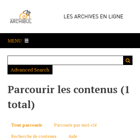
P
a
s
s
e
MENU
r
a
u
c
Advanced Search
o
n
t
Parcourir les contenus (1
e
n
total)
u
p
r
Tout parcourir
Parcourir par mot-clé
i
Recherche de contenus
Aide
n