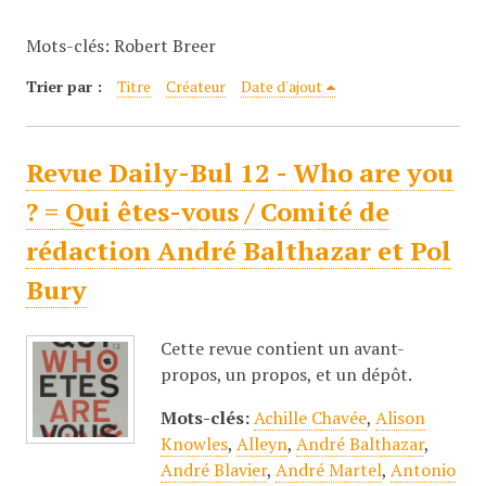
c
Mots-clés: Robert Breer
i
p
Trier par :
Titre
Créateur
Date d'ajout
a
l
Revue Daily-Bul 12 - Who are you
? = Qui êtes-vous / Comité de
rédaction André Balthazar et Pol
Bury
Cette revue contient un avant-
propos, un propos, et un dépôt.
Mots-clés:
Achille Chavée
,
Alison
Knowles
,
Alleyn
,
André Balthazar
,
André Blavier
,
André Martel
,
Antonio