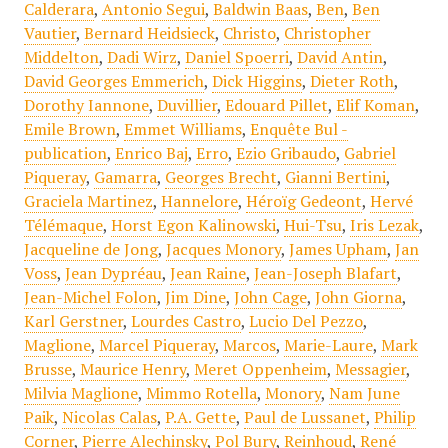
Calderara
,
Antonio Segui
,
Baldwin Baas
,
Ben
,
Ben
Vautier
,
Bernard Heidsieck
,
Christo
,
Christopher
Middelton
,
Dadi Wirz
,
Daniel Spoerri
,
David Antin
,
David Georges Emmerich
,
Dick Higgins
,
Dieter Roth
,
Dorothy Iannone
,
Duvillier
,
Edouard Pillet
,
Elif Koman
,
Emile Brown
,
Emmet Williams
,
Enquête Bul -
publication
,
Enrico Baj
,
Erro
,
Ezio Gribaudo
,
Gabriel
Piqueray
,
Gamarra
,
Georges Brecht
,
Gianni Bertini
,
Graciela Martinez
,
Hannelore
,
Héroïg Gedeont
,
Hervé
Télémaque
,
Horst Egon Kalinowski
,
Hui-Tsu
,
Iris Lezak
,
Jacqueline de Jong
,
Jacques Monory
,
James Upham
,
Jan
Voss
,
Jean Dypréau
,
Jean Raine
,
Jean-Joseph Blafart
,
Jean-Michel Folon
,
Jim Dine
,
John Cage
,
John Giorna
,
Karl Gerstner
,
Lourdes Castro
,
Lucio Del Pezzo
,
Maglione
,
Marcel Piqueray
,
Marcos
,
Marie-Laure
,
Mark
Brusse
,
Maurice Henry
,
Meret Oppenheim
,
Messagier
,
Milvia Maglione
,
Mimmo Rotella
,
Monory
,
Nam June
Paik
,
Nicolas Calas
,
P.A. Gette
,
Paul de Lussanet
,
Philip
Corner
,
Pierre Alechinsky
,
Pol Bury
,
Reinhoud
,
René