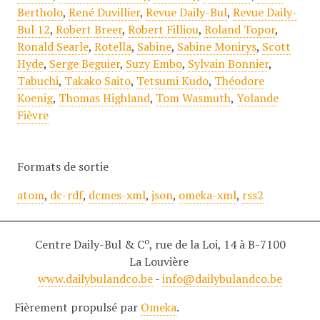
Bertholo
,
René Duvillier
,
Revue Daily-Bul
,
Revue Daily-
Bul 12
,
Robert Breer
,
Robert Filliou
,
Roland Topor
,
Ronald Searle
,
Rotella
,
Sabine
,
Sabine Monirys
,
Scott
Hyde
,
Serge Beguier
,
Suzy Embo
,
Sylvain Bonnier
,
Tabuchi
,
Takako Saito
,
Tetsumi Kudo
,
Théodore
Koenig
,
Thomas Highland
,
Tom Wasmuth
,
Yolande
Fièvre
Formats de sortie
atom
,
dc-rdf
,
dcmes-xml
,
json
,
omeka-xml
,
rss2
o
Centre Daily-Bul & C
, rue de la Loi, 14 à B-7100
La Louvière
www.dailybulandco.be
-
info@dailybulandco.be
Fièrement propulsé par
Omeka
.