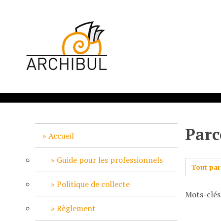
P
a
s
s
e
r
a
u
c
o
n
Parc
t
Accueil
e
n
Guide pour les professionnels
Tout par
u
p
Politique de collecte
Mots-clés
r
i
Règlement
n