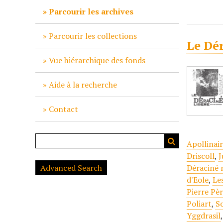
c
Parcourir les archives
i
p
Parcourir les collections
Le Dér
a
l
Vue hiérarchique des fonds
Aide à la recherche
Contact
Apollinai
Driscoll
,
J
Advanced Search
Déraciné 
d'Eole
,
Le
Pierre Pè
Poliart
,
So
Yggdrasil