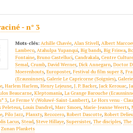
aciné - n° 3
Mots-clés:
Achille Chavée
,
Alan Stivell
,
Albert Marcoe
Lambeco
,
Atahulpa Yupanqui
,
Big bands
,
Big Friswa
,
Bo
Fontaine
,
Bruno Castelluci
,
Candrakala
,
Centre Culturel
Semal
,
Crumb
,
David Werner
,
Dick Annegarn
,
Doctor D
Moerenhouts
,
Europoster
,
Festival du film super 8
,
Fra
(Ecaussinnes)
,
Galerie Le Capricorne (Soignies)
,
Galerie
re
,
Harlem Harlem
,
Henry Lejeune
,
J. P. Backer
,
Jack Kerouac
,
J
ulos Beaucarne
,
Kleptomania
,
La Grange Barouche (Ecaussinn
n° 3
,
Le Ferme V (Woluwé-Saint-Lambert)
,
Le Hors venu - Cl
s Peleteus
,
Louis Dandrel
,
Marc Smoes
,
Marie-Jeanne Weerts
,
re
,
Pilo Jazz
,
Planxty
,
Rezozero
,
Robert Dascotte
,
Robert Delie
lis Lacus
,
Stead
,
Steve Hillaye
,
Supersister
,
The disciples
,
The 
,
Zunan Plankets