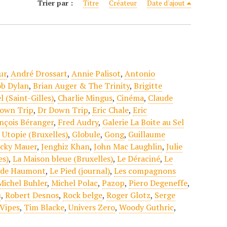
Trier par :
Titre
Créateur
Date d'ajout
ur
,
André Drossart
,
Annie Palisot
,
Antonio
b Dylan
,
Brian Auger & The Trinity
,
Brigitte
 (Saint-Gilles)
,
Charlie Mingus
,
Cinéma
,
Claude
own Trip
,
Dr Down Trip
,
Eric Chale
,
Eric
nçois Béranger
,
Fred Audry
,
Galerie La Boite au Sel
 Utopie (Bruxelles)
,
Globule
,
Gong
,
Guillaume
acky Mauer
,
Jenghiz Khan
,
John Mac Laughlin
,
Julie
es)
,
La Maison bleue (Bruxelles)
,
Le Déraciné
,
Le
aude Haumont
,
Le Pied (journal)
,
Les compagnons
Michel Buhler
,
Michel Polac
,
Pazop
,
Piero Degeneffe
,
u
,
Robert Desnos
,
Rock belge
,
Roger Glotz
,
Serge
Vipes
,
Tim Blacke
,
Univers Zero
,
Woody Guthric
,