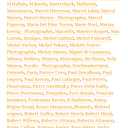
M.Hallain
,
M.Roche
,
Maeterlinck
,
Mallarmé
,
Manzanares
,
Marcel Havrenne
,
Marcel Labie
,
Marcel
Marien
,
Marcel Marien - Photographie
,
Marcel
Piqueray
,
Maria Del Pilar Teresa
,
Marie Noel
,
Marion
koenig - Photographie
,
Marseille
,
Maurice Roquet
,
Max
Loreau
,
Mexique
,
Michel Galland
,
Michel Polnareff
,
Michel Vachey
,
Michel Vokaer
,
Michèle Noiret -
Photographie
,
Mickey Mouse
,
Miguel de Unamuno
,
Milano
,
Molière
,
Monory
,
Montaigne
,
Mr.Morse
,
Nela
Misson
,
Nordio - Photographie
,
Northumberland
,
Ostende
,
Paris
,
Patrice Covo
,
Paul Dewalhens
,
Paul
Jespers
,
Paul Kervan
,
Paul Lafargue
,
Paul Peters
,
Phantomas
,
Pierre Alechinsky
,
Pierre Della Faille
,
Pierre Puttemans
,
Pompidou
,
Port-Royale
,
Prautais
Keunkeul
,
Professeur barzin
,
R.Matheson
,
Raina
,
Régine Exsail
,
Renzo Margonari
,
Rhamsès
,
Richard
wagner
,
Robert Goffin
,
Robert Morel
,
Robert Musil
,
Robert Willems
,
Roberto Altman
,
Roberto Altmann
,
Roger Caillois
,
Romano Farina
,
Rose Sélavy
,
Sacha