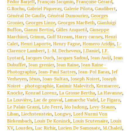
Fédor Barjeff
,
François Jacqmin
,
Françoise Gérard
,
G.Rochu
,
Gabriel Piqueray
,
Galerie Pilota
,
Gaudibert
,
Général De Gaulle
,
Général Dumouriez
,
Georges
Gronier
,
Georges Linze
,
Georges MacBeth
,
Gianluigi
Buffon
,
Gianni Bertini
,
Gilles Anquetil
,
Giuseppe
Marchiori
,
Grimm
,
Gulf Stream
,
Harry carney
,
Henri
Calet
,
Henri Laporte
,
Henry Fagne
,
Homero Aridjis
,
J.-
Clarence Lambert
,
J.-M. Decheveux
,
J.Daniel
,
J.F.
Lyotard
,
Jacques Ouch
,
Jacques Sadoul
,
Jean Awijl
,
Jean
Dubuffet
,
Jean grenier
,
Jean Raine
,
Jean Raine -
Photographie
,
Jean-Paul Sartres
,
Jean-Pol Baras
,
Jef
Verheyen
,
Jésus
,
Joan-Sultan
,
Joseph Noiret
,
Joseph
Noiret - photographie
,
Kasimir Malevitch
,
Kermarrec
,
Knocke
,
Konrad Lorenz
,
La Grosse Bertha
,
La Havanne
,
La Louvière
,
Lac de genval
,
Lamarche Vadel
,
Le Figaro
,
Le Palais Grassi
,
Léo Ferré
,
léo Judong
,
Levy-Stauss
,
Liban
,
Liechstenstein
,
Longwy
,
Lord Nurmi Von
Birkembach
,
Louis De Koninck
,
Louis Scutenaire
,
Louis
XV
,
Lourdes
,
Luc Richir
,
Lucien De Samosate
,
M.Chaleil
,