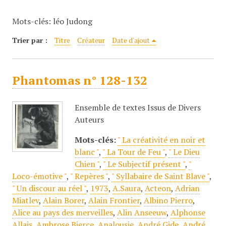
c
Mots-clés: léo Judong
i
p
Trier par :
Titre
Créateur
Date d'ajout
a
l
Phantomas n° 128-132
Ensemble de textes Issus de Divers
Auteurs
Mots-clés:
" La créativité en noir et
blanc "
,
" La Tour de Feu "
,
" Le Dieu
Chien "
,
" Le Subjectif présent "
,
"
Loco-émotive "
,
" Repères "
,
" Syllabaire de Saint Blave "
,
" Un discour au réel "
,
1973
,
A.Saura
,
Acteon
,
Adrian
Miatlev
,
Alain Borer
,
Alain Frontier
,
Albino Pierro
,
Alice au pays des merveilles
,
Alin Anseeuw
,
Alphonse
Allais
,
Ambrose Bierce
,
Analousie
,
André Gide
,
André