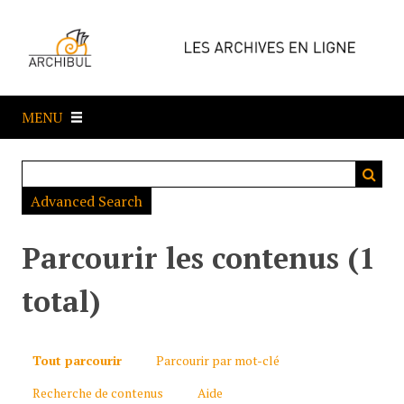
P
a
s
s
e
MENU
r
a
u
c
Advanced Search
o
n
t
Parcourir les contenus (1
e
n
total)
u
p
r
Tout parcourir
Parcourir par mot-clé
i
Recherche de contenus
Aide
n