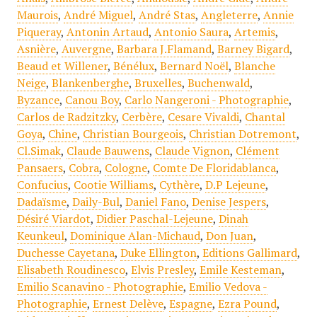
Maurois
,
André Miguel
,
André Stas
,
Angleterre
,
Annie
Piqueray
,
Antonin Artaud
,
Antonio Saura
,
Artemis
,
Asnière
,
Auvergne
,
Barbara J.Flamand
,
Barney Bigard
,
Beaud et Willener
,
Bénélux
,
Bernard Noël
,
Blanche
Neige
,
Blankenberghe
,
Bruxelles
,
Buchenwald
,
Byzance
,
Canou Boy
,
Carlo Nangeroni - Photographie
,
Carlos de Radzitzky
,
Cerbère
,
Cesare Vivaldi
,
Chantal
Goya
,
Chine
,
Christian Bourgeois
,
Christian Dotremont
,
Cl.Simak
,
Claude Bauwens
,
Claude Vignon
,
Clément
Pansaers
,
Cobra
,
Cologne
,
Comte De Floridablanca
,
Confucius
,
Cootie Williams
,
Cythère
,
D.P Lejeune
,
Dadaïsme
,
Daily-Bul
,
Daniel Fano
,
Denise Jespers
,
Désiré Viardot
,
Didier Paschal-Lejeune
,
Dinah
Keunkeul
,
Dominique Alan-Michaud
,
Don Juan
,
Duchesse Cayetana
,
Duke Ellington
,
Editions Gallimard
,
Elisabeth Roudinesco
,
Elvis Presley
,
Emile Kesteman
,
Emilio Scanavino - Photographie
,
Emilio Vedova -
Photographie
,
Ernest Delève
,
Espagne
,
Ezra Pound
,