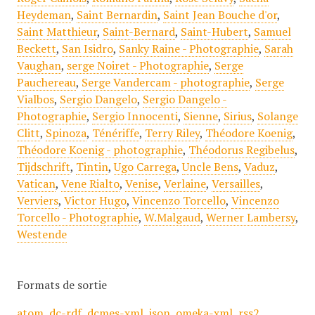
Heydeman
,
Saint Bernardin
,
Saint Jean Bouche d'or
,
Saint Matthieur
,
Saint-Bernard
,
Saint-Hubert
,
Samuel
Beckett
,
San Isidro
,
Sanky Raine - Photographie
,
Sarah
Vaughan
,
serge Noiret - Photographie
,
Serge
Pauchereau
,
Serge Vandercam - photographie
,
Serge
Vialbos
,
Sergio Dangelo
,
Sergio Dangelo -
Photographie
,
Sergio Innocenti
,
Sienne
,
Sirius
,
Solange
Clitt
,
Spinoza
,
Ténériffe
,
Terry Riley
,
Théodore Koenig
,
Théodore Koenig - photographie
,
Théodorus Regibelus
,
Tijdschrift
,
Tintin
,
Ugo Carrega
,
Uncle Bens
,
Vaduz
,
Vatican
,
Vene Rialto
,
Venise
,
Verlaine
,
Versailles
,
Verviers
,
Victor Hugo
,
Vincenzo Torcello
,
Vincenzo
Torcello - Photographie
,
W.Malgaud
,
Werner Lambersy
,
Westende
Formats de sortie
atom
,
dc-rdf
,
dcmes-xml
,
json
,
omeka-xml
,
rss2