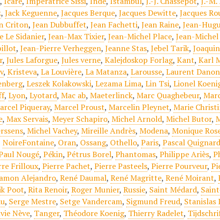
e
,
Icare
,
Impératrice Sissi
,
Inde
,
Istambul
,
J.-J. Chassepot
,
J.-M.
z
,
Jack Keguenne
,
Jacques Berque
,
Jacques Dewitte
,
Jacques Ro
n Criton
,
Jean Dubbuffet
,
Jean Fachetti
,
Jean Raine
,
Jean-Hugu
e Le Sidanier
,
Jean-Max Tixier
,
Jean-Michel Place
,
Jean-Michel
illot
,
Jean-Pierre Verheggen
,
Jeanne Stas
,
Jebel Tarik
,
Joaqui
r
,
Jules Laforgue
,
Jules verne
,
Kalejdoskop Forlag
,
Kant
,
Karl 
v
,
Kristeva
,
La Louvière
,
La Matanza
,
Larousse
,
Laurent Danon
enberg
,
Leszek Kolakowski
,
Lezama Lima
,
Lin Tsi
,
Lionel Koeni
ff
,
Lyon
,
Lyotard
,
Mac ab
,
Maeterlinck
,
Marc Quaghebeur
,
Marc
arcel Piqueray
,
Marcel Proust
,
Marcelin Pleynet
,
Marie Christ
e
,
Max Servais
,
Meyer Schapiro
,
Michel Arnold
,
Michel Butor
,
M
erssens
,
Michel Vachey
,
Mireille Andrès
,
Modena
,
Monique Ros
,
NoireFontaine
,
Oran
,
Ossang
,
Othello
,
Paris
,
Pascal Quignar
Paul Nougé
,
Pékin
,
Pétrus Borel
,
Phantomas
,
Philippe Ariès
,
P
rre Frilloux
,
Pierre Pachet
,
Pierre Pasteels
,
Pierre Pourveur
,
Pi
amon Alejandro
,
René Daumal
,
René Magritte
,
René Moirant
,
ik Poot
,
Rita Renoir
,
Roger Munier
,
Russie
,
Saint Médard
,
Sain
au
,
Serge Mestre
,
Setge Vandercam
,
Sigmund Freud
,
Stanislas
lvie Nève
,
Tanger
,
Théodore Koenig
,
Thierry Radelet
,
Tijdschri