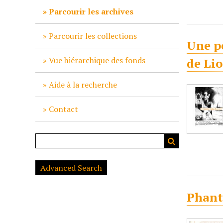
c
Parcourir les archives
i
p
Parcourir les collections
Une pe
a
l
Vue hiérarchique des fonds
de Li
Aide à la recherche
Contact
Advanced Search
Phant