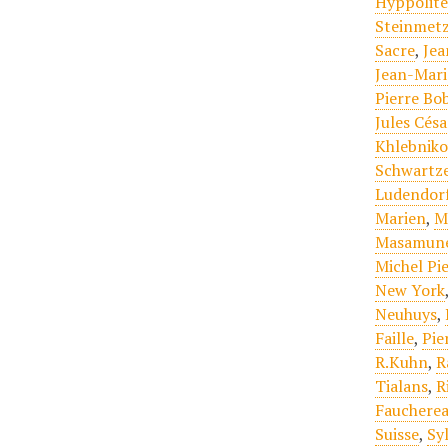
Hyppolit
Steinmet
Sacre
,
Jea
Jean-Mari
Pierre Bob
Jules Césa
Khlebniko
Schwartz
Ludendor
Marien
,
M
Masamun
Michel Pi
New York
Neuhuys
,
Faille
,
Pie
R.Kuhn
,
R
Tialans
,
R
Fauchere
Suisse
,
Sy