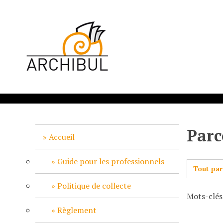
P
a
s
s
e
r
a
u
c
o
n
Parc
t
Accueil
e
n
Guide pour les professionnels
Tout par
u
p
Politique de collecte
Mots-clés
r
i
Règlement
n