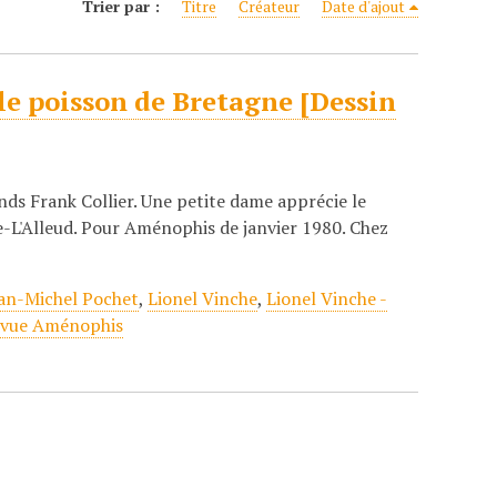
Trier par :
Titre
Créateur
Date d'ajout
le poisson de Bretagne [Dessin
nds Frank Collier. Une petite dame apprécie le
e-L'Alleud. Pour Aménophis de janvier 1980. Chez
an-Michel Pochet
,
Lionel Vinche
,
Lionel Vinche -
vue Aménophis