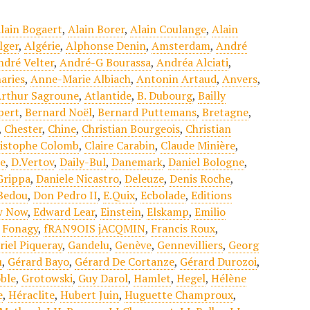
lain Bogaert
,
Alain Borer
,
Alain Coulange
,
Alain
lger
,
Algérie
,
Alphonse Denin
,
Amsterdam
,
André
ndré Velter
,
André-G Bourassa
,
Andréa Alciati
,
aries
,
Anne-Marie Albiach
,
Antonin Artaud
,
Anvers
,
rthur Sagroune
,
Atlantide
,
B. Dubourg
,
Bailly
pert
,
Bernard Noël
,
Bernard Puttemans
,
Bretagne
,
,
Chester
,
Chine
,
Christian Bourgeois
,
Christian
istophe Colomb
,
Claire Carabin
,
Claude Minière
,
se
,
D.Vertov
,
Daily-Bul
,
Danemark
,
Daniel Bologne
,
Grippa
,
Daniele Nicastro
,
Deleuze
,
Denis Roche
,
Bedou
,
Don Pedro II
,
E.Quix
,
Ecbolade
,
Editions
ow Now
,
Edward Lear
,
Einstein
,
Elskamp
,
Emilio
,
Fonagy
,
fRAN9OIS jACQMIN
,
Francis Roux
,
riel Piqueray
,
Gandelu
,
Genève
,
Gennevilliers
,
Georg
u
,
Gérard Bayo
,
Gérard De Cortanze
,
Gérard Durozoi
,
ble
,
Grotowski
,
Guy Darol
,
Hamlet
,
Hegel
,
Hélène
e
,
Héraclite
,
Hubert Juin
,
Huguette Champroux
,