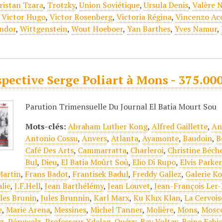
ristan Tzara
,
Trotzky
,
Union Soviétique
,
Ursula Denis
,
Valère 
,
Victor Hugo
,
Victor Rosenberg
,
Victoria Régina
,
Vincenzo A
ndor
,
Wittgenstein
,
Wout Hoeboer
,
Yan Barthes
,
Yves Namur
,
pective Serge Poliart à Mons - 375.000 
Parution Trimensuelle Du Journal El Batia Mourt Sou
Mots-clés:
Abraham Luther Kong
,
Alfred Gaillette
,
An
Antonio Cossu
,
Anvers
,
Atlanta
,
Ayamonte
,
Baudoin
,
B
Café Des Arts
,
Cammarratta
,
Charleroi
,
Christine Béch
Bul
,
Dieu
,
El Batia Moûrt Soû
,
Elio Di Rupo
,
Elvis Parker
Martin
,
Frans Badot
,
Frantisek Badul
,
Freddy Gallez
,
Galerie K
alie
,
J.F.Hell
,
Jean Barthélémy
,
Jean Louvet
,
Jean-François Ler
les Brunin
,
Jules Brunnin
,
Karl Marx
,
Ku Klux Klan
,
La Cervois
e
,
Marie Arena
,
Messines
,
Michel Tanner
,
Molière
,
Mons
,
Mosc
ez
,
Péruwelz
,
Professeur Ydelag
,
Quévy
,
Ray Voltay
,
Reine Fabi