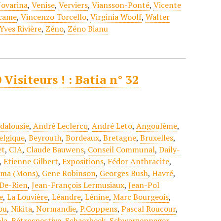
Novarina
,
Venise
,
Verviers
,
Viansson-Ponté
,
Vicente
ccame
,
Vincenzo Torcello
,
Virginia Woolf
,
Walter
Yves Rivière
,
Zéno
,
Zéno Bianu
Visiteurs ! : Batia n° 32
dalousie
,
André Leclercq
,
André Leto
,
Angoulème
,
elgique
,
Beyrouth
,
Bordeaux
,
Bretagne
,
Bruxelles
,
et
,
CIA
,
Claude Bauwens
,
Conseil Communal
,
Daily-
,
Etienne Gilbert
,
Expositions
,
Fédor Anthracite
,
oma (Mons)
,
Gene Robinson
,
Georges Bush
,
Havré
,
-De-Rien
,
Jean-François Lermusiaux
,
Jean-Pol
e
,
La Louvière
,
Léandre
,
Lénine
,
Marc Bourgeois
,
ou
,
Nikita
,
Normandie
,
P.Coppens
,
Pascal Roucour
,
ola
,
Rétrospective
,
Schaerbeek
,
Schwarzenneger
,