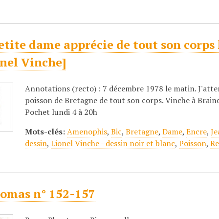
tite dame apprécie de tout son corps 
onel Vinche]
Annotations (recto) : 7 décembre 1978 le matin. J'atte
poisson de Bretagne de tout son corps. Vinche à Brain
Pochet lundi 4 à 20h
Mots-clés:
Amenophis
,
Bic
,
Bretagne
,
Dame
,
Encre
,
Je
dessin
,
Lionel Vinche - dessin noir et blanc
,
Poisson
,
Re
omas n° 152-157