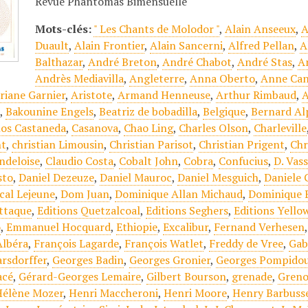
Revue Phantomas Bimensuelle
Mots-clés:
" Les Chants de Molodor "
,
Alain Anseeux
,
A
Duault
,
Alain Frontier
,
Alain Sancerni
,
Alfred Pellan
,
A
Balthazar
,
André Breton
,
André Chabot
,
André Stas
,
A
Andrès Mediavilla
,
Angleterre
,
Anna Oberto
,
Anne Can
riane Garnier
,
Aristote
,
Armand Henneuse
,
Arthur Rimbaud
,
A
e
,
Bakounine Engels
,
Beatriz de bobadilla
,
Belgique
,
Bernard Al
los Castaneda
,
Casanova
,
Chao Ling
,
Charles Olson
,
Charleville
nt
,
christian Limousin
,
Christian Parisot
,
Christian Prigent
,
Chr
ndeloise
,
Claudio Costa
,
Cobalt John
,
Cobra
,
Confucius
,
D. Vas
sto
,
Daniel Dezeuze
,
Daniel Mauroc
,
Daniel Mesguich
,
Daniele 
scal Lejeune
,
Dom Juan
,
Dominique Allan Michaud
,
Dominique 
attaque
,
Editions Quetzalcoal
,
Editions Seghers
,
Editions Yell
o
,
Emmanuel Hocquard
,
Ethiopie
,
Excalibur
,
Fernand Verhesen
Albéra
,
François Lagarde
,
François Watlet
,
Freddy de Vree
,
Gab
arsdorffer
,
Georges Badin
,
Georges Gronier
,
Georges Pompido
acé
,
Gérard-Georges Lemaire
,
Gilbert Bourson
,
grenade
,
Greno
Hélène Mozer
,
Henri Maccheroni
,
Henri Moore
,
Henry Barbuss