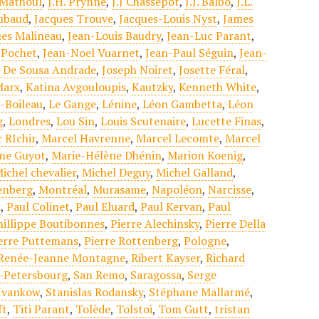
 Mathoul
,
J.H. Prynne
,
J.J Chassepot
,
J.J. Balbo
,
J.L.
ubaud
,
Jacques Trouve
,
Jacques-Louis Nyst
,
James
es Malineau
,
Jean-Louis Baudry
,
Jean-Luc Parant
,
 Pochet
,
Jean-Noel Vuarnet
,
Jean-Paul Séguin
,
Jean-
n De Sousa Andrade
,
Joseph Noiret
,
Josette Féral
,
Marx
,
Katina Avgouloupis
,
Kautzky
,
Kenneth White
,
-Boileau
,
Le Gange
,
Lénine
,
Léon Gambetta
,
Léon
g
,
Londres
,
Lou Sin
,
Louis Scutenaire
,
Lucette Finas
,
 RIchir
,
Marcel Havrenne
,
Marcel Lecomte
,
Marcel
ine Guyot
,
Marie-Hélène Dhénin
,
Marion Koenig
,
ichel chevalier
,
Michel Deguy
,
Michel Galland
,
enberg
,
Montréal
,
Murasame
,
Napoléon
,
Narcisse
,
d
,
Paul Colinet
,
Paul Eluard
,
Paul Kervan
,
Paul
hillippe Boutibonnes
,
Pierre Alechinsky
,
Pierre Della
erre Puttemans
,
Pierre Rottenberg
,
Pologne
,
Renée-Jeanne Montagne
,
Ribert Kayser
,
Richard
t-Petersbourg
,
San Remo
,
Saragossa
,
Serge
 Ivankow
,
Stanislas Rodansky
,
Stéphane Mallarmé
,
ft
,
Titi Parant
,
Tolède
,
Tolstoi
,
Tom Gutt
,
tristan