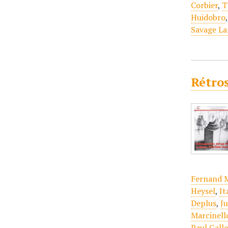
Corbier
,
T
Huidobro
Savage La
Rétros
Fernand 
Heysel
,
It
Deplus
,
Ju
Marcinell
Paul Gall