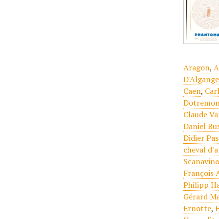
Aragon
,
A
D'Algang
Caen
,
Car
Dotremo
Claude Va
Daniel Bu
Didier Pa
cheval d'
Scanavin
François 
Philipp H
Gérard M
Ernotte
,