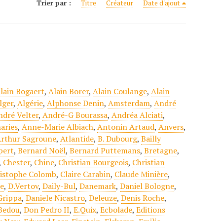
Trier par :
Titre
Créateur
Date d'ajout
lain Bogaert
,
Alain Borer
,
Alain Coulange
,
Alain
lger
,
Algérie
,
Alphonse Denin
,
Amsterdam
,
André
ndré Velter
,
André-G Bourassa
,
Andréa Alciati
,
aries
,
Anne-Marie Albiach
,
Antonin Artaud
,
Anvers
,
rthur Sagroune
,
Atlantide
,
B. Dubourg
,
Bailly
pert
,
Bernard Noël
,
Bernard Puttemans
,
Bretagne
,
,
Chester
,
Chine
,
Christian Bourgeois
,
Christian
istophe Colomb
,
Claire Carabin
,
Claude Minière
,
se
,
D.Vertov
,
Daily-Bul
,
Danemark
,
Daniel Bologne
,
Grippa
,
Daniele Nicastro
,
Deleuze
,
Denis Roche
,
Bedou
,
Don Pedro II
,
E.Quix
,
Ecbolade
,
Editions