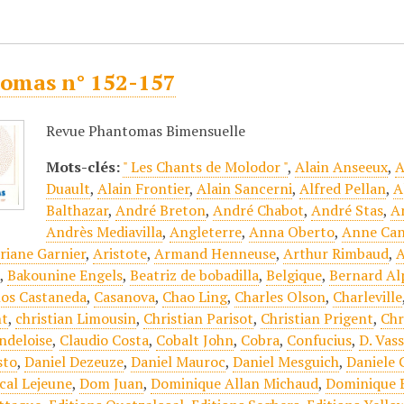
omas n° 152-157
Revue Phantomas Bimensuelle
Mots-clés:
" Les Chants de Molodor "
,
Alain Anseeux
,
A
Duault
,
Alain Frontier
,
Alain Sancerni
,
Alfred Pellan
,
A
Balthazar
,
André Breton
,
André Chabot
,
André Stas
,
A
Andrès Mediavilla
,
Angleterre
,
Anna Oberto
,
Anne Can
riane Garnier
,
Aristote
,
Armand Henneuse
,
Arthur Rimbaud
,
A
e
,
Bakounine Engels
,
Beatriz de bobadilla
,
Belgique
,
Bernard Al
los Castaneda
,
Casanova
,
Chao Ling
,
Charles Olson
,
Charleville
nt
,
christian Limousin
,
Christian Parisot
,
Christian Prigent
,
Chr
ndeloise
,
Claudio Costa
,
Cobalt John
,
Cobra
,
Confucius
,
D. Vas
sto
,
Daniel Dezeuze
,
Daniel Mauroc
,
Daniel Mesguich
,
Daniele 
scal Lejeune
,
Dom Juan
,
Dominique Allan Michaud
,
Dominique 