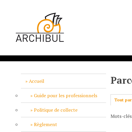
P
a
s
s
e
r
a
u
c
o
n
Parc
t
Accueil
e
n
Guide pour les professionnels
Tout par
u
p
Politique de collecte
Mots-clés
r
i
Règlement
n