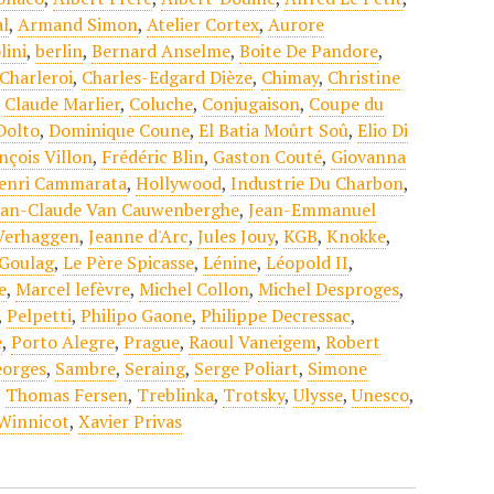
al
,
Armand Simon
,
Atelier Cortex
,
Aurore
lini
,
berlin
,
Bernard Anselme
,
Boite De Pandore
,
Charleroi
,
Charles-Edgard Dièze
,
Chimay
,
Christine
,
Claude Marlier
,
Coluche
,
Conjugaison
,
Coupe du
Dolto
,
Dominique Coune
,
El Batia Moûrt Soû
,
Elio Di
nçois Villon
,
Frédéric Blin
,
Gaston Couté
,
Giovanna
enri Cammarata
,
Hollywood
,
Industrie Du Charbon
,
ean-Claude Van Cauwenberghe
,
Jean-Emmanuel
 Verhaggen
,
Jeanne d'Arc
,
Jules Jouy
,
KGB
,
Knokke
,
 Goulag
,
Le Père Spicasse
,
Lénine
,
Léopold II
,
e
,
Marcel lefèvre
,
Michel Collon
,
Michel Desproges
,
,
Pelpetti
,
Philipo Gaone
,
Philippe Decressac
,
e
,
Porto Alegre
,
Prague
,
Raoul Vaneigem
,
Robert
eorges
,
Sambre
,
Seraing
,
Serge Poliart
,
Simone
,
Thomas Fersen
,
Treblinka
,
Trotsky
,
Ulysse
,
Unesco
,
Winnicot
,
Xavier Privas