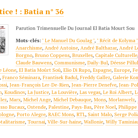
tice ! : Batia n° 36
Parution Trimensuelle Du Journal El Batia Mourt Sou
Mots-clés:
" Le Manuel Du Goulag "
,
" Récit de Kolyma "
Anarchisme
,
André Antoine
,
André Balthazar
,
André L
Borgno
,
Bruno Coppens
,
Bruxelles
,
Capitale Culturelle
Claude Bauwens
,
Communisme
,
Daily-Bul
,
Déesse Pillu
e Léone
,
El Batia Moûrt Soû
,
Elio Di Rupo
,
Espagne
,
Europe
,
Fe
,
Franco Séminara
,
Frantisek Badul
,
Freddy Gallez
,
Galerie Ko
ossi
,
Jean-François Ler-De-Rien
,
Jean-Pierre Denefve
,
Jean-Po
n
,
Koudinov
,
La Justice
,
La Louvière
,
Las vegas
,
Le Roi Albert
,
L
llez
,
Marx
,
Michel Ange
,
Michel Debauque
,
Mons
,
Morlanwelz
,
sso Bucaux
,
Ostende
,
Palestine
,
Pays-Bas
,
Père Noel
,
Philippe
ologne
,
Porto Alegre
,
RAEC Mons
,
RTL
,
Saint Malo
,
Serge Poli
talitarisme
,
Tournai
,
Ville-Sur-haine
,
Wallonie
,
Willy Taminia