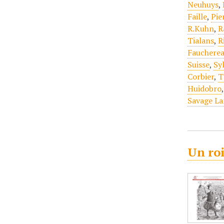
Neuhuys
,
Faille
,
Pie
R.Kuhn
,
R
Tialans
,
R
Fauchere
Suisse
,
Sy
Corbier
,
T
Huidobro
Savage La
Un roi