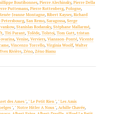
hillippe Boutibonnes
,
Pierre Alechinsky
,
Pierre Della
erre Puttemans
,
Pierre Rottenberg
,
Pologne
,
Renée-Jeanne Montagne
,
Ribert Kayser
,
Richard
t-Petersbourg
,
San Remo
,
Saragossa
,
Serge
 Ivankow
,
Stanislas Rodansky
,
Stéphane Mallarmé
,
ft
,
Titi Parant
,
Tolède
,
Tolstoi
,
Tom Gutt
,
tristan
Novarina
,
Venise
,
Verviers
,
Viansson-Ponté
,
Vicente
ccame
,
Vincenzo Torcello
,
Virginia Woolf
,
Walter
Yves Rivière
,
Zéno
,
Zéno Bianu
aret des Ames "
,
" Le Petit Rien "
,
" Les Amis
belges "
,
" Notre Hitler A Nous "
,
Achille Chavée
,
onaco
,
Albert Frère
,
Albert-Douille
,
Alfred Le Petit
,