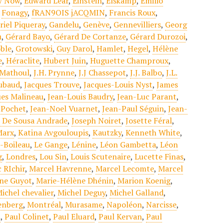
ow Now
,
Edward Lear
,
Einstein
,
Elskamp
,
Emilio
,
Fonagy
,
fRAN9OIS jACQMIN
,
Francis Roux
,
riel Piqueray
,
Gandelu
,
Genève
,
Gennevilliers
,
Georg
u
,
Gérard Bayo
,
Gérard De Cortanze
,
Gérard Durozoi
,
ble
,
Grotowski
,
Guy Darol
,
Hamlet
,
Hegel
,
Hélène
e
,
Héraclite
,
Hubert Juin
,
Huguette Champroux
,
 Mathoul
,
J.H. Prynne
,
J.J Chassepot
,
J.J. Balbo
,
J.L.
ubaud
,
Jacques Trouve
,
Jacques-Louis Nyst
,
James
es Malineau
,
Jean-Louis Baudry
,
Jean-Luc Parant
,
 Pochet
,
Jean-Noel Vuarnet
,
Jean-Paul Séguin
,
Jean-
n De Sousa Andrade
,
Joseph Noiret
,
Josette Féral
,
Marx
,
Katina Avgouloupis
,
Kautzky
,
Kenneth White
,
-Boileau
,
Le Gange
,
Lénine
,
Léon Gambetta
,
Léon
g
,
Londres
,
Lou Sin
,
Louis Scutenaire
,
Lucette Finas
,
 RIchir
,
Marcel Havrenne
,
Marcel Lecomte
,
Marcel
ine Guyot
,
Marie-Hélène Dhénin
,
Marion Koenig
,
ichel chevalier
,
Michel Deguy
,
Michel Galland
,
enberg
,
Montréal
,
Murasame
,
Napoléon
,
Narcisse
,
d
,
Paul Colinet
,
Paul Eluard
,
Paul Kervan
,
Paul