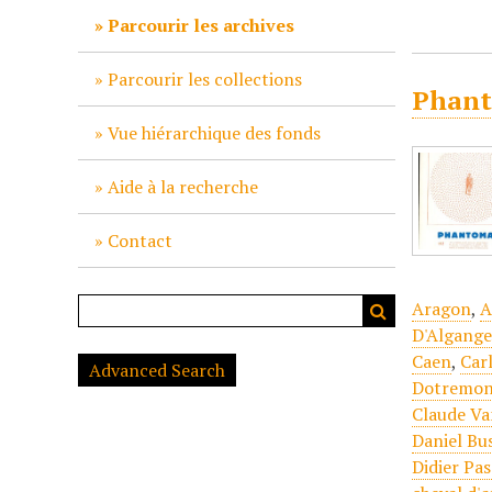
c
Parcourir les archives
i
p
Parcourir les collections
Phant
a
l
Vue hiérarchique des fonds
Aide à la recherche
Contact
Aragon
,
A
D'Algang
Caen
,
Car
Advanced Search
Dotremo
Claude Va
Daniel Bu
Didier Pa