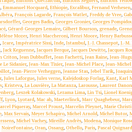
attaque
,
Editions Quetzalcoal
,
Editions Seghers
,
Editions Yell
o
,
Emmanuel Hocquard
,
Ethiopie
,
Excalibur
,
Fernand Verhesen
Albéra
,
François Lagarde
,
François Watlet
,
Freddy de Vree
,
Gab
arsdorffer
,
Georges Badin
,
Georges Gronier
,
Georges Pompido
acé
,
Gérard-Georges Lemaire
,
Gilbert Bourson
,
grenade
,
Greno
Hélène Mozer
,
Henri Maccheroni
,
Henri Moore
,
Henry Barbuss
e
,
Icare
,
Impératrice Sissi
,
Inde
,
Istambul
,
J.-J. Chassepot
,
J.-M.
z
,
Jack Keguenne
,
Jacques Berque
,
Jacques Dewitte
,
Jacques Ro
n Criton
,
Jean Dubbuffet
,
Jean Fachetti
,
Jean Raine
,
Jean-Hugu
e Le Sidanier
,
Jean-Max Tixier
,
Jean-Michel Place
,
Jean-Michel
illot
,
Jean-Pierre Verheggen
,
Jeanne Stas
,
Jebel Tarik
,
Joaqui
r
,
Jules Laforgue
,
Jules verne
,
Kalejdoskop Forlag
,
Kant
,
Karl 
v
,
Kristeva
,
La Louvière
,
La Matanza
,
Larousse
,
Laurent Danon
enberg
,
Leszek Kolakowski
,
Lezama Lima
,
Lin Tsi
,
Lionel Koeni
ff
,
Lyon
,
Lyotard
,
Mac ab
,
Maeterlinck
,
Marc Quaghebeur
,
Marc
arcel Piqueray
,
Marcel Proust
,
Marcelin Pleynet
,
Marie Christ
e
,
Max Servais
,
Meyer Schapiro
,
Michel Arnold
,
Michel Butor
,
M
erssens
,
Michel Vachey
,
Mireille Andrès
,
Modena
,
Monique Ros
,
NoireFontaine
,
Oran
,
Ossang
,
Othello
,
Paris
,
Pascal Quignar