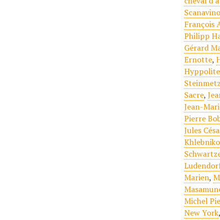
cheval d'
Scanavin
François 
Philipp H
Gérard M
Ernotte
,
Hyppolit
Steinmet
Sacre
,
Jea
Jean-Mari
Pierre Bob
Jules Césa
Khlebniko
Schwartz
Ludendor
Marien
,
M
Masamun
Michel Pi
New York