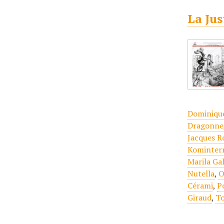
La Jus
Dominiqu
Dragonne
Jacques R
Kominter
Marila Ga
Nutella
,
O
Cérami
,
P
Giraud
,
To