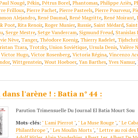
Paul Nougé
,
Pékin
,
Pétrus Borel
,
Phantomas
,
Philippe Ariès
,
P
rre Frilloux
,
Pierre Pachet
,
Pierre Pasteels
,
Pierre Pourveur
,
Pi
amon Alejandro
,
René Daumal
,
René Magritte
,
René Moirant
,
ik Poot
,
Rita Renoir
,
Roger Munier
,
Russie
,
Saint Médard
,
Sain
au
,
Serge Mestre
,
Setge Vandercam
,
Sigmund Freud
,
Stanislas
lvie Nève
,
Tanger
,
Théodore Koenig
,
Thierry Radelet
,
Tijdschri
ristan Tzara
,
Trotzky
,
Union Soviétique
,
Ursula Denis
,
Valère 
,
Victor Hugo
,
Victor Rosenberg
,
Victoria Régina
,
Vincenzo A
ndor
,
Wittgenstein
,
Wout Hoeboer
,
Yan Barthes
,
Yves Namur
,
 dans l'arène ! : Batia n° 44 :
Parution Trimensuelle Du Journal El Batia Mourt Sou
Mots-clés:
" L'ami Pierrot "
,
" La Muse Rouge "
,
" Le Cab
Philanthrope "
,
" Les Moulin Morts "
,
" Lettre au roi des 
Adolf Hitler
,
Alain Vanderbier
,
Albert 1er
,
Albert De M