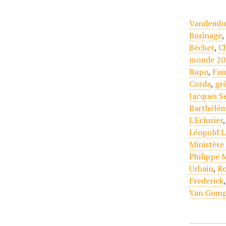
Vandemb
Borinage
Béchet
,
C
monde 20
Rupo
,
Fan
Corda
,
gr
Jacques S
Barthélé
L'Eclusier
Léopold L
Ministère 
Philippe 
Urbain
,
Ro
Frederick
Van Gomp