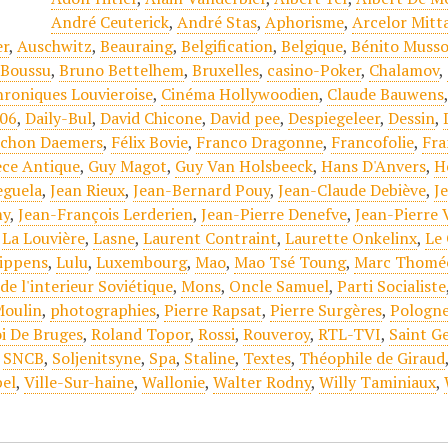
André Ceuterick
,
André Stas
,
Aphorisme
,
Arcelor Mitt
er
,
Auschwitz
,
Beauraing
,
Belgification
,
Belgique
,
Bénito Musso
,
Boussu
,
Bruno Bettelhem
,
Bruxelles
,
casino-Poker
,
Chalamov
,
hroniques Louvieroise
,
Cinéma Hollywoodien
,
Claude Bauwens
06
,
Daily-Bul
,
David Chicone
,
David pee
,
Despiegeleer
,
Dessin
,
chon Daemers
,
Félix Bovie
,
Franco Dragonne
,
Francofolie
,
Fra
èce Antique
,
Guy Magot
,
Guy Van Holsbeeck
,
Hans D'Anvers
,
H
eguela
,
Jean Rieux
,
Jean-Bernard Pouy
,
Jean-Claude Debiève
,
J
my
,
Jean-François Lerderien
,
Jean-Pierre Denefve
,
Jean-Pierre
,
La Louvière
,
Lasne
,
Laurent Contraint
,
Laurette Onkelinx
,
Le
ippens
,
Lulu
,
Luxembourg
,
Mao
,
Mao Tsé Toung
,
Marc Thomé
de l'interieur Soviétique
,
Mons
,
Oncle Samuel
,
Parti Socialiste
Moulin
,
photographies
,
Pierre Rapsat
,
Pierre Surgères
,
Pologn
i De Bruges
,
Roland Topor
,
Rossi
,
Rouveroy
,
RTL-TVI
,
Saint G
,
SNCB
,
Soljenitsyne
,
Spa
,
Staline
,
Textes
,
Théophile de Giraud
el
,
Ville-Sur-haine
,
Wallonie
,
Walter Rodny
,
Willy Taminiaux
,