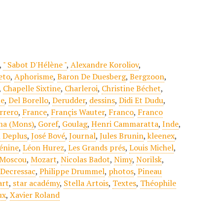
,
" Sabot D'Hélène "
,
Alexandre Koroliov
,
eto
,
Aphorisme
,
Baron De Duesberg
,
Bergzoon
,
,
Chapelle Sixtine
,
Charleroi
,
Christine Béchet
,
le
,
Del Borello
,
Derudder
,
dessins
,
Didi Et Dudu
,
rrero
,
France
,
Françis Wauter
,
Franco
,
Franco
ma (Mons)
,
Goref
,
Goulag
,
Henri Cammaratta
,
Inde
,
l Deplus
,
José Bové
,
Journal
,
Jules Brunin
,
kleenex
,
énine
,
Léon Hurez
,
Les Grands prés
,
Louis Michel
,
Moscou
,
Mozart
,
Nicolas Badot
,
Nimy
,
Norilsk
,
 Decressac
,
Philippe Drummel
,
photos
,
Pineau
art
,
star académy
,
Stella Artois
,
Textes
,
Théophile
ux
,
Xavier Roland