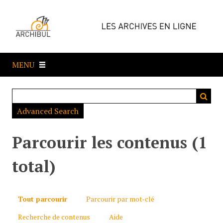
P
a
s
s
e
MENU
r
a
u
c
Advanced Search
o
n
t
Parcourir les contenus (1
e
n
total)
u
p
r
Tout parcourir
Parcourir par mot-clé
i
Recherche de contenus
Aide
n