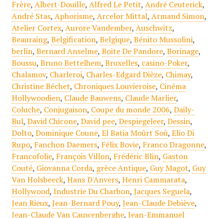
Frère
,
Albert-Douille
,
Alfred Le Petit
,
André Ceuterick
,
André Stas
,
Aphorisme
,
Arcelor Mittal
,
Armand Simon
,
Atelier Cortex
,
Aurore Vandember
,
Auschwitz
,
Beauraing
,
Belgification
,
Belgique
,
Bénito Mussolini
,
berlin
,
Bernard Anselme
,
Boite De Pandore
,
Borinage
,
Boussu
,
Bruno Bettelhem
,
Bruxelles
,
casino-Poker
,
Chalamov
,
Charleroi
,
Charles-Edgard Dièze
,
Chimay
,
Christine Béchet
,
Chroniques Louvieroise
,
Cinéma
Hollywoodien
,
Claude Bauwens
,
Claude Marlier
,
Coluche
,
Conjugaison
,
Coupe du monde 2006
,
Daily-
Bul
,
David Chicone
,
David pee
,
Despiegeleer
,
Dessin
,
Dolto
,
Dominique Coune
,
El Batia Moûrt Soû
,
Elio Di
Rupo
,
Fanchon Daemers
,
Félix Bovie
,
Franco Dragonne
,
Francofolie
,
François Villon
,
Frédéric Blin
,
Gaston
Couté
,
Giovanna Corda
,
grèce Antique
,
Guy Magot
,
Guy
Van Holsbeeck
,
Hans D'Anvers
,
Henri Cammarata
,
Hollywood
,
Industrie Du Charbon
,
Jacques Seguela
,
Jean Rieux
,
Jean-Bernard Pouy
,
Jean-Claude Debiève
,
Jean-Claude Van Cauwenberghe
,
Jean-Emmanuel