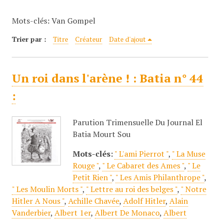
c
Mots-clés: Van Gompel
i
p
Trier par :
Titre
Créateur
Date d'ajout
a
l
Un roi dans l'arène ! : Batia n° 44
:
Parution Trimensuelle Du Journal El
Batia Mourt Sou
Mots-clés:
" L'ami Pierrot "
,
" La Muse
Rouge "
,
" Le Cabaret des Ames "
,
" Le
Petit Rien "
,
" Les Amis Philanthrope "
,
" Les Moulin Morts "
,
" Lettre au roi des belges "
,
" Notre
Hitler A Nous "
,
Achille Chavée
,
Adolf Hitler
,
Alain
Vanderbier
,
Albert 1er
,
Albert De Monaco
,
Albert