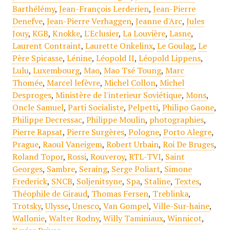
Barthélémy
,
Jean-François Lerderien
,
Jean-Pierre
Denefve
,
Jean-Pierre Verhaggen
,
Jeanne d'Arc
,
Jules
Jouy
,
KGB
,
Knokke
,
L'Eclusier
,
La Louvière
,
Lasne
,
Laurent Contraint
,
Laurette Onkelinx
,
Le Goulag
,
Le
Père Spicasse
,
Lénine
,
Léopold II
,
Léopold Lippens
,
Lulu
,
Luxembourg
,
Mao
,
Mao Tsé Toung
,
Marc
Thomée
,
Marcel lefèvre
,
Michel Collon
,
Michel
Desproges
,
Ministère de l'interieur Soviétique
,
Mons
,
Oncle Samuel
,
Parti Socialiste
,
Pelpetti
,
Philipo Gaone
,
Philippe Decressac
,
Philippe Moulin
,
photographies
,
Pierre Rapsat
,
Pierre Surgères
,
Pologne
,
Porto Alegre
,
Prague
,
Raoul Vaneigem
,
Robert Urbain
,
Roi De Bruges
,
Roland Topor
,
Rossi
,
Rouveroy
,
RTL-TVI
,
Saint
Georges
,
Sambre
,
Seraing
,
Serge Poliart
,
Simone
Frederick
,
SNCB
,
Soljenitsyne
,
Spa
,
Staline
,
Textes
,
Théophile de Giraud
,
Thomas Fersen
,
Treblinka
,
Trotsky
,
Ulysse
,
Unesco
,
Van Gompel
,
Ville-Sur-haine
,
Wallonie
,
Walter Rodny
,
Willy Taminiaux
,
Winnicot
,