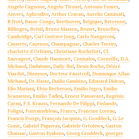
Angelo Cagnone
,
Angelo Titonel
,
Antonio Fomez
,
Anvers
,
Aphrodite
,
Arthur Cravan
,
Aurelio Caminati
,
B.Noel
,
Basse-Conge
,
Beethoven
,
Belgique
,
Betrenne
,
Billingen
,
Brésil
,
Bruno Masson
,
Bruset
,
Bruxelles
,
Cambridge
,
Carl Gustave Jung
,
Carlo Nangeroni
,
Casserte
,
Cayenne
,
Champagnac
,
Charles Terrier
,
charlotte d'Orléans
,
Christiane Rochefort
,
Cl.
Sauvageot
,
Claude Haumont
,
Conisalos
,
Corneille
,
D.A.
Michaud
,
Dadaïsme
,
Daily-Bul
,
Denis Roche
,
Désiré
Viardot
,
Dionysos
,
Docteur Faustroll
,
Dominique Allan
Michaud
,
Dr. Hasse
,
Duilio Gambino
,
Edouard Didron
,
Elio Mariani
,
Elvio Becheroni
,
Emilio Isgro
,
Emilio
Scanavino
,
Emilio Tadini
,
Ernest Passavant
,
Eugénio
Carmi
,
F.S. Krauss
,
Fernando De Filippi
,
Finlande
,
Foligni
,
Fontainebleau
,
France
,
Francine Loreau
,
Francis Ponge
,
François Jacqmin
,
G. Groddeck
,
G. Le
Gonic
,
Gabriel Piqueray
,
Gabriele Ortolewa
,
Gaston
Chaissac
,
Gaston Eyskens
,
Georg Groddeck
,
georges