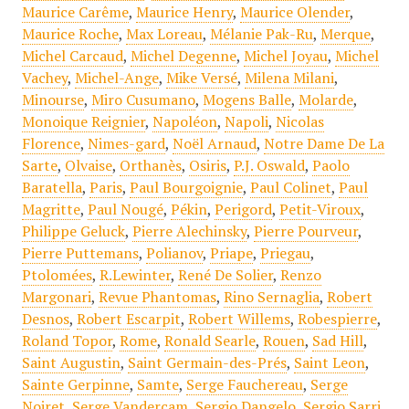
Maurice Carême
,
Maurice Henry
,
Maurice Olender
,
Maurice Roche
,
Max Loreau
,
Mélanie Pak-Ru
,
Merque
,
Michel Carcaud
,
Michel Degenne
,
Michel Joyau
,
Michel
Vachey
,
Michel-Ange
,
Mike Versé
,
Milena Milani
,
Minourse
,
Miro Cusumano
,
Mogens Balle
,
Molarde
,
Monoique Reignier
,
Napoléon
,
Napoli
,
Nicolas
Florence
,
Nimes-gard
,
Noël Arnaud
,
Notre Dame De La
Sarte
,
Olvaise
,
Orthanès
,
Osiris
,
P.J. Oswald
,
Paolo
Baratella
,
Paris
,
Paul Bourgoignie
,
Paul Colinet
,
Paul
Magritte
,
Paul Nougé
,
Pékin
,
Perigord
,
Petit-Viroux
,
Philippe Geluck
,
Pierre Alechinsky
,
Pierre Pourveur
,
Pierre Puttemans
,
Polianov
,
Priape
,
Priegau
,
Ptolomées
,
R.Lewinter
,
René De Solier
,
Renzo
Margonari
,
Revue Phantomas
,
Rino Sernaglia
,
Robert
Desnos
,
Robert Escarpit
,
Robert Willems
,
Robespierre
,
Roland Topor
,
Rome
,
Ronald Searle
,
Rouen
,
Sad Hill
,
Saint Augustin
,
Saint Germain-des-Prés
,
Saint Leon
,
Sainte Gerpinne
,
Samte
,
Serge Fauchereau
,
Serge
Noiret
,
Serge Vandercam
,
Sergio Dangelo
,
Sergio Sarri
,