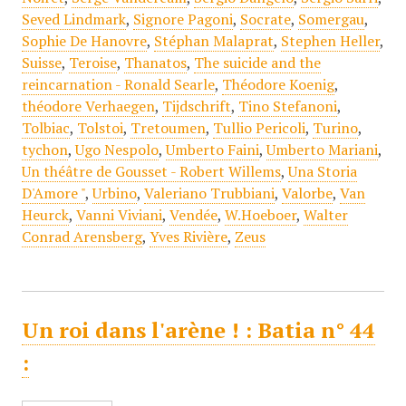
Seved Lindmark
,
Signore Pagoni
,
Socrate
,
Somergau
,
Sophie De Hanovre
,
Stéphan Malaprat
,
Stephen Heller
,
Suisse
,
Teroise
,
Thanatos
,
The suicide and the
reincarnation - Ronald Searle
,
Théodore Koenig
,
théodore Verhaegen
,
Tijdschrift
,
Tino Stefanoni
,
Tolbiac
,
Tolstoi
,
Tretoumen
,
Tullio Pericoli
,
Turino
,
tychon
,
Ugo Nespolo
,
Umberto Faini
,
Umberto Mariani
,
Un théâtre de Gousset - Robert Willems
,
Una Storia
D'Amore "
,
Urbino
,
Valeriano Trubbiani
,
Valorbe
,
Van
Heurck
,
Vanni Viviani
,
Vendée
,
W.Hoeboer
,
Walter
Conrad Arensberg
,
Yves Rivière
,
Zeus
Un roi dans l'arène ! : Batia n° 44
: