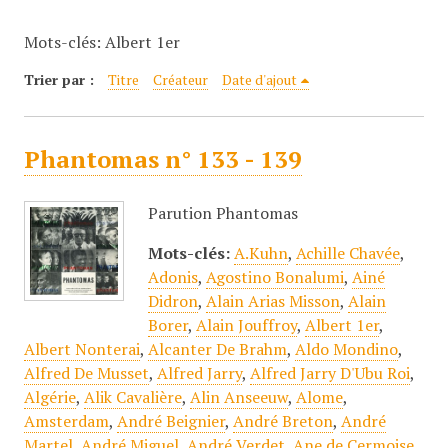
c
Mots-clés: Albert 1er
i
p
Trier par :
Titre
Créateur
Date d'ajout
a
l
Phantomas n° 133 - 139
Parution Phantomas
Mots-clés:
A.Kuhn
,
Achille Chavée
,
Adonis
,
Agostino Bonalumi
,
Ainé
Didron
,
Alain Arias Misson
,
Alain
Borer
,
Alain Jouffroy
,
Albert 1er
,
Albert Nonterai
,
Alcanter De Brahm
,
Aldo Mondino
,
Alfred De Musset
,
Alfred Jarry
,
Alfred Jarry D'Ubu Roi
,
Algérie
,
Alik Cavalière
,
Alin Anseeuw
,
Alome
,
Amsterdam
,
André Beignier
,
André Breton
,
André
Martel
,
André Miguel
,
André Verdet
,
Ane de Cermoise
,