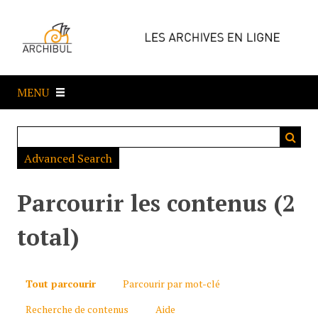
P
a
s
s
e
MENU
r
a
u
c
Advanced Search
o
n
t
Parcourir les contenus (2
e
n
total)
u
p
r
Tout parcourir
Parcourir par mot-clé
i
Recherche de contenus
Aide
n