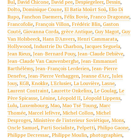
Bul
,
David Chicone
,
David pee
,
Despiegeleer
,
Dessin
,
Dolto
,
Dominique Coune
,
El Batia Moûrt Soû
,
Elio Di
Rupo
,
Fanchon Daemers
,
Félix Bovie
,
Franco Dragonne
,
Francofolie
,
François Villon
,
Frédéric Blin
,
Gaston
Couté
,
Giovanna Corda
,
grèce Antique
,
Guy Magot
,
Guy
Van Holsbeeck
,
Hans D'Anvers
,
Henri Cammarata
,
Hollywood
,
Industrie Du Charbon
,
Jacques Seguela
,
Jean Rieux
,
Jean-Bernard Pouy
,
Jean-Claude Debiève
,
Jean-Claude Van Cauwenberghe
,
Jean-Emmanuel
Barthélémy
,
Jean-François Lerderien
,
Jean-Pierre
Denefve
,
Jean-Pierre Verhaggen
,
Jeanne d'Arc
,
Jules
Jouy
,
KGB
,
Knokke
,
L'Eclusier
,
La Louvière
,
Lasne
,
Laurent Contraint
,
Laurette Onkelinx
,
Le Goulag
,
Le
Père Spicasse
,
Lénine
,
Léopold II
,
Léopold Lippens
,
Lulu
,
Luxembourg
,
Mao
,
Mao Tsé Toung
,
Marc
Thomée
,
Marcel lefèvre
,
Michel Collon
,
Michel
Desproges
,
Ministère de l'interieur Soviétique
,
Mons
,
Oncle Samuel
,
Parti Socialiste
,
Pelpetti
,
Philipo Gaone
,
Philippe Decressac
,
Philippe Moulin
,
photographies
,