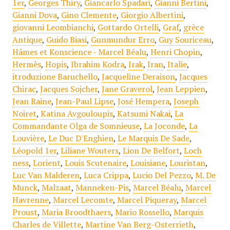
1er
,
Georges Thiry
,
Giancarlo Spadari
,
Gianni Bertini
,
Gianni Dova
,
Gino Clemente
,
Giorgio Albertini
,
giovanni Leombianchi
,
Gottardo Ortelli
,
Graf
,
grèce
Antique
,
Guido Biasi
,
Gunmundur Erro
,
Guy Souriceau
,
Hâmes et Konscience - Marcel Béalu
,
Henri Chopin
,
Hermès
,
Hopis
,
Ibrahim Kodra
,
Irak
,
Iran
,
Italie
,
itroduzione Baruchello
,
Jacqueline Deraison
,
Jacques
Chirac
,
Jacques Sojcher
,
Jane Graverol
,
Jean Leppien
,
Jean Raine
,
Jean-Paul Lipse
,
José Hempera
,
Joseph
Noiret
,
Katina Avgouloupis
,
Katsumi Nakai
,
La
Commandante Olga de Somnieuse
,
La Joconde
,
La
Louvière
,
Le Duc D'Enghien
,
Le Marquis De Sade
,
Léopold 1er
,
Liliane Wouters
,
Lion De Belfort
,
Loch
ness
,
Lorient
,
Louis Scutenaire
,
Louisiane
,
Louristan
,
Luc Van Malderen
,
Luca Crippa
,
Lucio Del Pezzo
,
M. De
Munck
,
Malzaat
,
Manneken-Pis
,
Marcel Béalu
,
Marcel
Havrenne
,
Marcel Lecomte
,
Marcel Piqueray
,
Marcel
Proust
,
Maria Broodthaers
,
Mario Rossello
,
Marquis
Charles de Villette
,
Martine Van Berg-Osterrieth
,