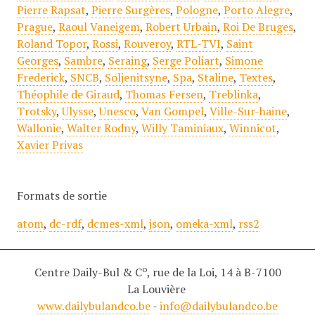
Pierre Rapsat
,
Pierre Surgères
,
Pologne
,
Porto Alegre
,
Prague
,
Raoul Vaneigem
,
Robert Urbain
,
Roi De Bruges
,
Roland Topor
,
Rossi
,
Rouveroy
,
RTL-TVI
,
Saint
Georges
,
Sambre
,
Seraing
,
Serge Poliart
,
Simone
Frederick
,
SNCB
,
Soljenitsyne
,
Spa
,
Staline
,
Textes
,
Théophile de Giraud
,
Thomas Fersen
,
Treblinka
,
Trotsky
,
Ulysse
,
Unesco
,
Van Gompel
,
Ville-Sur-haine
,
Wallonie
,
Walter Rodny
,
Willy Taminiaux
,
Winnicot
,
Xavier Privas
Formats de sortie
atom
,
dc-rdf
,
dcmes-xml
,
json
,
omeka-xml
,
rss2
o
Centre Daily-Bul & C
, rue de la Loi, 14 à B-7100
La Louvière
www.dailybulandco.be
-
info@dailybulandco.be