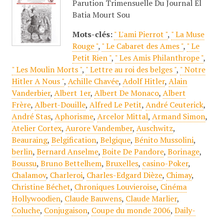
Parution Trimensuelle Du Journal El
Batia Mourt Sou
Mots-clés:
" L'ami Pierrot "
,
" La Muse
Rouge "
,
" Le Cabaret des Ames "
,
" Le
Petit Rien "
,
" Les Amis Philanthrope "
,
" Les Moulin Morts "
,
" Lettre au roi des belges "
,
" Notre
Hitler A Nous "
,
Achille Chavée
,
Adolf Hitler
,
Alain
Vanderbier
,
Albert 1er
,
Albert De Monaco
,
Albert
Frère
,
Albert-Douille
,
Alfred Le Petit
,
André Ceuterick
,
André Stas
,
Aphorisme
,
Arcelor Mittal
,
Armand Simon
,
Atelier Cortex
,
Aurore Vandember
,
Auschwitz
,
Beauraing
,
Belgification
,
Belgique
,
Bénito Mussolini
,
berlin
,
Bernard Anselme
,
Boite De Pandore
,
Borinage
,
Boussu
,
Bruno Bettelhem
,
Bruxelles
,
casino-Poker
,
Chalamov
,
Charleroi
,
Charles-Edgard Dièze
,
Chimay
,
Christine Béchet
,
Chroniques Louvieroise
,
Cinéma
Hollywoodien
,
Claude Bauwens
,
Claude Marlier
,
Coluche
,
Conjugaison
,
Coupe du monde 2006
,
Daily-