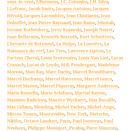
sous-le-vent
,
J.Burssens
,
J.C. Colombo
,
J.H. Silva
,
J.Lefranc
,
Jacob Smits
,
Jacques Antoine
,
Jacques
Hérold
,
Jacques Lacomblez
,
Jean Chistiaens
,
Jean
Dubuffet
,
jean Pierre Raynaud
,
Jean Raine
,
Jehovah
,
Jerome Rothenberg
,
Jerzy Kujawski
,
Joseph Noiret
,
Juan Bellarmin
,
Kenneth Rexroth
,
Kurt Schwitters
,
L'hermite de Roteneuf
,
La Hulpe
,
La Louvière
,
La
Naissance du cerf
,
Lao Tseu
,
Lawrence Lipton
,
Le
Facteur Cheval
,
Louis Scutenaire
,
Louis Van Lint
,
Lucas
Cranach
,
Lucas de Leyde
,
M.B. Pendergast
,
Madeleine
Moreau
,
Man Ray
,
Marc Dachy
,
Marcel Broodthaers
,
Marcel Duchamp
,
Marcel Havrenne
,
Marcel Iancu
,
Marcel Marien
,
Marcel Piqueray
,
Margaret Anderson
,
Mario Rossello
,
Mario Schifano
,
Martial Raysse
,
Massimo Radicioni
,
Maurice Wyckaert
,
Max Bucaille
,
Max Gillaux
,
Memling
,
Michel Vachey
,
Michel-Ange
,
Mircea Tomus
,
Montevidéo
,
New York
,
Nietzche
,
Nikifor
,
Octave Landuyt
,
Paris
,
Paul Joostens
,
Paul
Neuhuys
,
Philippe Moniquet
,
Picabia
,
Piero Manzoni
,