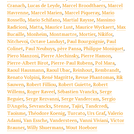
Cranach
,
Lucas de Leyde
,
Marcel Broodthaers
,
Marcel
Havrenne
,
Marcel Marien
,
Marcel Piqueray
,
Mario
Rossello
,
Mario Schifano
,
Martial Raysse
,
Massimo
Radicioni
,
Matta
,
Maurice Lust
,
Maurice Wyckaert
,
Max
Bucaille
,
Monheim
,
Montmartre
,
Mortier
,
Nikifor
,
Nitchevoi
,
Octave Landuyt
,
Paul Bourgoignie
,
Paul
Colinet
,
Paul Neuhuys
,
père Pansa
,
Philippe Moniquet
,
Piero Manzoni
,
Pierre Alechinsky
,
Pierre Hamon
,
Pierre-Albert Birot
,
Pierre-Paul Rubens
,
Pol Mara
,
Raoul Hausmann
,
Raoul Ubac
,
Reinhout
,
Rembrandt
,
Renato Volpini
,
René Magritte
,
Revue Phantomas
,
Rik
Sauwen
,
Robert Filliou
,
Robert Guiette
,
Robert
Willems
,
Roger Raveel
,
Sébastien Vranckx
,
Serge
Beguier
,
Serge Rezvanni
,
Serge Vandercam
,
Sergio
D'Angelo
,
Sevranckx
,
Stenne
,
Tajiri
,
Tandcredi
,
Taoisme
,
Théodore Koenig
,
Turcato
,
Urs Graf
,
Valerio
Adami
,
Van Essche
,
Vandersteen
,
Vanni Viviani
,
Victor
Brauner
,
Willy Shuermans
,
Wout Hoeboer