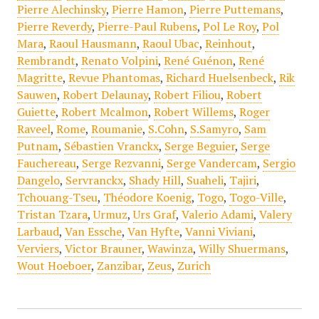
Pierre Alechinsky
,
Pierre Hamon
,
Pierre Puttemans
,
Pierre Reverdy
,
Pierre-Paul Rubens
,
Pol Le Roy
,
Pol
Mara
,
Raoul Hausmann
,
Raoul Ubac
,
Reinhout
,
Rembrandt
,
Renato Volpini
,
René Guénon
,
René
Magritte
,
Revue Phantomas
,
Richard Huelsenbeck
,
Rik
Sauwen
,
Robert Delaunay
,
Robert Filiou
,
Robert
Guiette
,
Robert Mcalmon
,
Robert Willems
,
Roger
Raveel
,
Rome
,
Roumanie
,
S.Cohn
,
S.Samyro
,
Sam
Putnam
,
Sébastien Vranckx
,
Serge Beguier
,
Serge
Fauchereau
,
Serge Rezvanni
,
Serge Vandercam
,
Sergio
Dangelo
,
Servranckx
,
Shady Hill
,
Suaheli
,
Tajiri
,
Tchouang-Tseu
,
Théodore Koenig
,
Togo
,
Togo-Ville
,
Tristan Tzara
,
Urmuz
,
Urs Graf
,
Valerio Adami
,
Valery
Larbaud
,
Van Essche
,
Van Hyfte
,
Vanni Viviani
,
Verviers
,
Victor Brauner
,
Wawinza
,
Willy Shuermans
,
Wout Hoeboer
,
Zanzibar
,
Zeus
,
Zurich