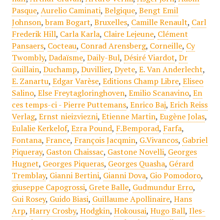
Pasque
,
Aurelio Caminati
,
Belgique
,
Bengt Emil
Johnson
,
bram Bogart
,
Bruxelles
,
Camille Renault
,
Carl
Frederik Hill
,
Carla Karla
,
Claire Lejeune
,
Clément
Pansaers
,
Cocteau
,
Conrad Arensberg
,
Corneille
,
Cy
Twombly
,
Dadaïsme
,
Daily-Bul
,
Désiré Viardot
,
Dr
Guillain
,
Duchamp
,
Duvillier
,
Dyete
,
E. Van Anderlecht
,
E. Zanartu
,
Edgar Varèse
,
Editions Champ Libre
,
Eliseo
Salino
,
Else Freytagloringhoven
,
Emilio Scanavino
,
En
ces temps-ci - Pierre Puttemans
,
Enrico Baj
,
Erich Reiss
Verlag
,
Ernst nieizviezni
,
Etienne Martin
,
Eugène Jolas
,
Eulalie Kerkelof
,
Ezra Pound
,
F.Bemporad
,
Farfa
,
Fontana
,
France
,
François Jacqmin
,
G.Vivancos
,
Gabriel
Piqueray
,
Gaston Chaissac
,
Gastone Novelli
,
Georges
Hugnet
,
Georges Piqueras
,
Georges Quasha
,
Gérard
Tremblay
,
Gianni Bertini
,
Gianni Dova
,
Gio Pomodoro
,
giuseppe Capogrossi
,
Grete Balle
,
Gudmundur Erro
,
Gui Rosey
,
Guido Biasi
,
Guillaume Apollinaire
,
Hans
Arp
,
Harry Crosby
,
Hodgkin
,
Hokousai
,
Hugo Ball
,
Iles-