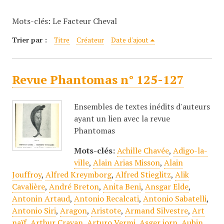
c
Mots-clés: Le Facteur Cheval
i
p
Trier par :
Titre
Créateur
Date d'ajout
a
l
Revue Phantomas n° 125-127
Ensembles de textes inédits d'auteurs
ayant un lien avec la revue
Phantomas
Mots-clés:
Achille Chavée
,
Adigo-la-
ville
,
Alain Arias Misson
,
Alain
Jouffroy
,
Alfred Kreymborg
,
Alfred Stieglitz
,
Alik
Cavalière
,
André Breton
,
Anita Beni
,
Ansgar Elde
,
Antonin Artaud
,
Antonio Recalcati
,
Antonio Sabatelli
,
Antonio Siri
,
Aragon
,
Aristote
,
Armand Silvestre
,
Art
naïf
,
Arthur Cravan
,
Arturo Vermi
,
Asger jorn
,
Aubin