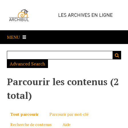
P
a
s
s
e
MENU
r
a
u
c
Advanced Search
o
n
t
Parcourir les contenus (2
e
n
total)
u
p
r
Tout parcourir
Parcourir par mot-clé
i
Recherche de contenus
Aide
n