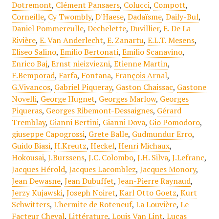
Dotremont
,
Clément Pansaers
,
Colucci
,
Compott
,
Corneille
,
Cy Twombly
,
D'Haese
,
Dadaïsme
,
Daily-Bul
,
Daniel Pommereulle
,
Dechelette
,
Duvillier
,
E. De La
Rivière
,
E. Van Anderlecht
,
E. Zanartu
,
E.L.T. Mesens
,
Eliseo Salino
,
Emilio Bertonati
,
Emilio Scanavino
,
Enrico Baj
,
Ernst nieizviezni
,
Etienne Martin
,
F.Bemporad
,
Farfa
,
Fontana
,
François Arnal
,
G.Vivancos
,
Gabriel Piqueray
,
Gaston Chaissac
,
Gastone
Novelli
,
George Hugnet
,
Georges Marlow
,
Georges
Piqueras
,
Georges Ribemont-Dessaignes
,
Gérard
Tremblay
,
Gianni Bertini
,
Gianni Dova
,
Gio Pomodoro
,
giuseppe Capogrossi
,
Grete Balle
,
Gudmundur Erro
,
Guido Biasi
,
H.Kreutz
,
Heckel
,
Henri Michaux
,
Hokousai
,
J.Burssens
,
J.C. Colombo
,
J.H. Silva
,
J.Lefranc
,
Jacques Hérold
,
Jacques Lacomblez
,
Jacques Monory
,
Jean Dewasne
,
Jean Dubuffet
,
Jean-Pierre Raynaud
,
Jerzy Kujawski
,
Joseph Noiret
,
Karl Otto Goetz
,
Kurt
Schwitters
,
L'hermite de Roteneuf
,
La Louvière
,
Le
Facteur Cheval
,
Littérature
,
Louis Van Lint
,
Lucas