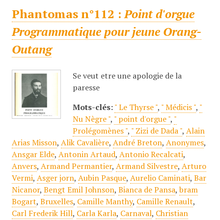
Phantomas n°112 :
Point d'orgue
Programmatique pour jeune Orang-
Outang
Se veut etre une apologie de la
paresse
Mots-clés:
" Le Thyrse "
,
" Médicis "
,
"
Nu Nègre "
,
" point d'orgue "
,
"
Prolégomènes "
,
" Zizi de Dada "
,
Alain
Arias Misson
,
Alik Cavalière
,
André Breton
,
Anonymes
,
Ansgar Elde
,
Antonin Artaud
,
Antonio Recalcati
,
Anvers
,
Armand Permantier
,
Armand Silvestre
,
Arturo
Vermi
,
Asger jorn
,
Aubin Pasque
,
Aurelio Caminati
,
Bar
Nicanor
,
Bengt Emil Johnson
,
Bianca de Pansa
,
bram
Bogart
,
Bruxelles
,
Camille Manthy
,
Camille Renault
,
Carl Frederik Hill
,
Carla Karla
,
Carnaval
,
Christian