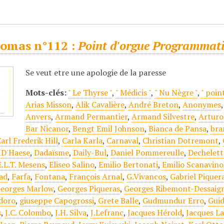
omas n°112 :
Point d'orgue Programmat
Se veut etre une apologie de la paresse
Mots-clés:
" Le Thyrse "
,
" Médicis "
,
" Nu Nègre "
,
" poin
Arias Misson
,
Alik Cavalière
,
André Breton
,
Anonymes
Anvers
,
Armand Permantier
,
Armand Silvestre
,
Arturo
Bar Nicanor
,
Bengt Emil Johnson
,
Bianca de Pansa
,
bra
arl Frederik Hill
,
Carla Karla
,
Carnaval
,
Christian Dotremont
,
,
D'Haese
,
Dadaïsme
,
Daily-Bul
,
Daniel Pommereulle
,
Dechelett
E.L.T. Mesens
,
Eliseo Salino
,
Emilio Bertonati
,
Emilio Scanavino
ad
,
Farfa
,
Fontana
,
François Arnal
,
G.Vivancos
,
Gabriel Piquer
eorges Marlow
,
Georges Piqueras
,
Georges Ribemont-Dessaig
doro
,
giuseppe Capogrossi
,
Grete Balle
,
Gudmundur Erro
,
Guid
s
,
J.C. Colombo
,
J.H. Silva
,
J.Lefranc
,
Jacques Hérold
,
Jacques L