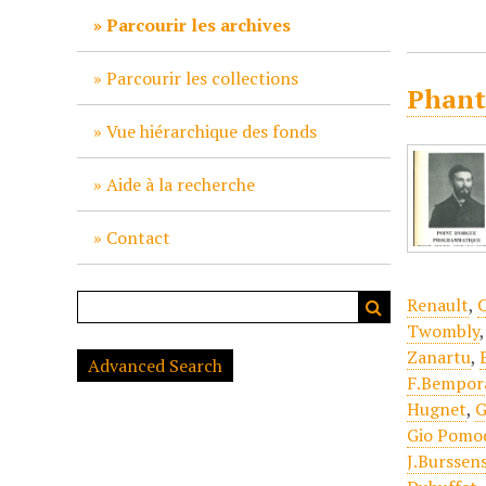
c
Parcourir les archives
i
p
Parcourir les collections
Phant
a
l
Vue hiérarchique des fonds
Aide à la recherche
Contact
Renault
,
C
Twombly
Zanartu
,
Advanced Search
F.Bempor
Hugnet
,
G
Gio Pomo
J.Burssen