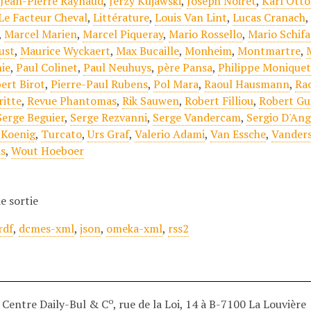
,
Jean-Pierre Raynaud
,
Jerzy Kujawski
,
Joseph Noiret
,
Karl Otto
Le Facteur Cheval
,
Littérature
,
Louis Van Lint
,
Lucas Cranach
,
Marcel Marien
,
Marcel Piqueray
,
Mario Rossello
,
Mario Schif
ust
,
Maurice Wyckaert
,
Max Bucaille
,
Monheim
,
Montmartre
,
ie
,
Paul Colinet
,
Paul Neuhuys
,
père Pansa
,
Philippe Monique
ert Birot
,
Pierre-Paul Rubens
,
Pol Mara
,
Raoul Hausmann
,
Ra
itte
,
Revue Phantomas
,
Rik Sauwen
,
Robert Filliou
,
Robert Gu
Serge Beguier
,
Serge Rezvanni
,
Serge Vandercam
,
Sergio D'Ang
 Koenig
,
Turcato
,
Urs Graf
,
Valerio Adami
,
Van Essche
,
Vander
s
,
Wout Hoeboer
e sortie
rdf
,
dcmes-xml
,
json
,
omeka-xml
,
rss2
o
Centre Daily-Bul & C
, rue de la Loi, 14 à B-7100 La Louvière