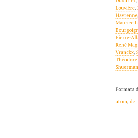
Dubuffet
Louvière
,
Havrenne
Maurice L
Bourgoign
Pierre-Alb
René Magr
Vranckx
,
Théodore
Shuerman
Formats d
atom
,
dc-