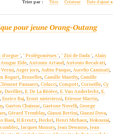
Trier par :
Titre
Créateur
Date d'ajout
ique pour jeune Orang-Outang
t d'orgue "
,
" Prolégomènes "
,
" Zizi de Dada "
,
Alain
,
Ansgar Elde
,
Antonin Artaud
,
Antonio Recalcati
,
 Vermi
,
Asger jorn
,
Aubin Pasque
,
Aurelio Caminati
,
m Bogart
,
Bruxelles
,
Camille Manthy
,
Camille
Clément Pansaers
,
Colucci
,
Compott
,
Corneille
,
Cy
e
,
Duvillier
,
E. De La Rivière
,
E. Van Anderlecht
,
E.
,
Enrico Baj
,
Ernst nieizviezni
,
Etienne Martin
,
ay
,
Gaston Chaissac
,
Gastone Novelli
,
George
nes
,
Gérard Tremblay
,
Gianni Bertini
,
Gianni Dova
,
o Biasi
,
H.Kreutz
,
Heckel
,
Henri Michaux
,
Hokousai
,
acomblez
,
Jacques Monory
,
Jean Dewasne
,
Jean