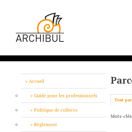
P
a
s
s
e
r
a
u
c
o
n
Parc
t
Accueil
e
n
Guide pour les professionnels
Tout par
u
p
Politique de collecte
Mots-clés
r
i
Règlement
n