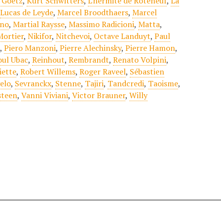
 Goetz
,
Kurt Schwitters
,
L'hermite de Roteneuf
,
La
,
Lucas de Leyde
,
Marcel Broodthaers
,
Marcel
ano
,
Martial Raysse
,
Massimo Radicioni
,
Matta
,
Mortier
,
Nikifor
,
Nitchevoi
,
Octave Landuyt
,
Paul
t
,
Piero Manzoni
,
Pierre Alechinsky
,
Pierre Hamon
,
oul Ubac
,
Reinhout
,
Rembrandt
,
Renato Volpini
,
iette
,
Robert Willems
,
Roger Raveel
,
Sébastien
elo
,
Sevranckx
,
Stenne
,
Tajiri
,
Tandcredi
,
Taoisme
,
steen
,
Vanni Viviani
,
Victor Brauner
,
Willy