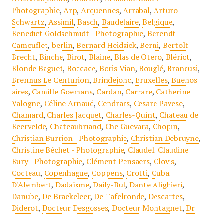
Photographie
,
Arp
,
Arquennes
,
Arrabal
,
Arturo
Schwartz
,
Assimil
,
Basch
,
Baudelaire
,
Belgique
,
Benedict Goldschmidt - Photographie
,
Berendt
Camouflet
,
berlin
,
Bernard Heidsick
,
Berni
,
Bertolt
Brecht
,
Binche
,
Birot
,
Blaine
,
Blas de Otero
,
Blériot
,
Blonde Baguet
,
Boccace
,
Boris Vian
,
Bouglé
,
Brancusi
,
Brennus Le Centurion
,
Brindejonc
,
Bruxelles
,
Buenos
aires
,
Camille Goemans
,
Cardan
,
Carrare
,
Catherine
Valogne
,
Céline Arnaud
,
Cendrars
,
Cesare Pavese
,
Chamard
,
Charles Jacquet
,
Charles-Quint
,
Chateau de
Beervelde
,
Chateaubriand
,
Che Guevara
,
Chopin
,
Christian Burrion - Photographie
,
Christian Debruyne
,
Christine Béchet - Photographie
,
Claudel
,
Claudine
Bury - Photographie
,
Clément Pensaers
,
Clovis
,
Cocteau
,
Copenhague
,
Coppens
,
Crotti
,
Cuba
,
D'Alembert
,
Dadaïsme
,
Daily-Bul
,
Dante Alighieri
,
Danube
,
De Braekeleer
,
De Tafelronde
,
Descartes
,
Diderot
,
Docteur Desgosses
,
Docteur Montagnet
,
Dr