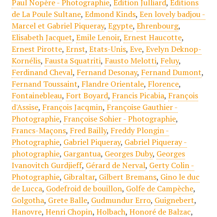
Paul Nopère - Photographie
,
Edition Julliard
,
Editions
de La Poule Sultane
,
Edmond Kinds
,
Een lovely badjou -
Marcel et Gabriel Piqueray
,
Egypte
,
Ehrenbourg
,
Elisabeth Jacquet
,
Emile Lenoir
,
Ernest Haucotte
,
Ernest Pirotte
,
Ernst
,
Etats-Unis
,
Eve
,
Evelyn Deknop-
Kornélis
,
Fausta Squatriti
,
Fausto Melotti
,
Feluy
,
Ferdinand Cheval
,
Fernand Desonay
,
Fernand Dumont
,
Fernand Toussaint
,
Flandre Orientale
,
Florence
,
Fontainebleau
,
Fort Boyard
,
Francis Picabia
,
François
d'Assise
,
François Jacqmin
,
Françoise Gauthier -
Photographie
,
Françoise Sohier - Photographie
,
Francs-Maçons
,
Fred Bailly
,
Freddy Plongin -
Photographie
,
Gabriel Piqueray
,
Gabriel Piqueray -
photographie
,
Gargantua
,
Georges Duby
,
Georges
Ivanovitch Gurdjieff
,
Gérard de Nerval
,
Gerty Colin -
Photographie
,
Gibraltar
,
Gilbert Bremans
,
Gino le duc
de Lucca
,
Godefroid de bouillon
,
Golfe de Campèche
,
Golgotha
,
Grete Balle
,
Gudmundur Erro
,
Guignebert
,
Hanovre
,
Henri Chopin
,
Holbach
,
Honoré de Balzac
,