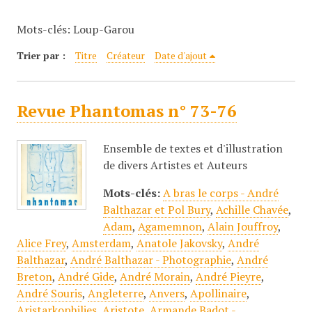
c
Mots-clés: Loup-Garou
i
p
Trier par :
Titre
Créateur
Date d'ajout
a
l
Revue Phantomas n° 73-76
Ensemble de textes et d'illustration
de divers Artistes et Auteurs
Mots-clés:
A bras le corps - André
Balthazar et Pol Bury
,
Achille Chavée
,
Adam
,
Agamemnon
,
Alain Jouffroy
,
Alice Frey
,
Amsterdam
,
Anatole Jakovsky
,
André
Balthazar
,
André Balthazar - Photographie
,
André
Breton
,
André Gide
,
André Morain
,
André Pieyre
,
André Souris
,
Angleterre
,
Anvers
,
Apollinaire
,
Aristarkophilies
,
Aristote
,
Armande Badot -