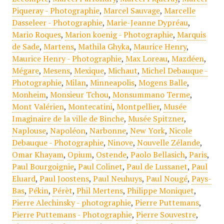
Piqueray - Photographie
,
Marcel Sauvage
,
Marcelle
Dasseleer - Photographie
,
Marie-Jeanne Dypréau
,
Mario Roques
,
Marion koenig - Photographie
,
Marquis
de Sade
,
Martens
,
Mathila Ghyka
,
Maurice Henry
,
Maurice Henry - Photographie
,
Max Loreau
,
Mazdéen
,
Mégare
,
Mesens
,
Mexique
,
Michaut
,
Michel Debauque -
Photographie
,
Milan
,
Minneapolis
,
Mogens Balle
,
Monheim
,
Monsieur Tchou
,
Monsummano Terme
,
Mont Valérien
,
Montecatini
,
Montpellier
,
Musée
Imaginaire de la ville de Binche
,
Musée Spitzner
,
Naplouse
,
Napoléon
,
Narbonne
,
New York
,
Nicole
Debauque - Photographie
,
Ninove
,
Nouvelle Zélande
,
Omar Khayam
,
Opium
,
Ostende
,
Paolo Bellasich
,
Paris
,
Paul Bourgoignie
,
Paul Colinet
,
Paul de Lussanet
,
Paul
Eluard
,
Paul Joostens
,
Paul Neuhuys
,
Paul Nougé
,
Pays-
Bas
,
Pékin
,
Pérèt
,
Phil Mertens
,
Philippe Moniquet
,
Pierre Alechinsky - photographie
,
Pierre Puttemans
,
Pierre Puttemans - Photographie
,
Pierre Souvestre
,