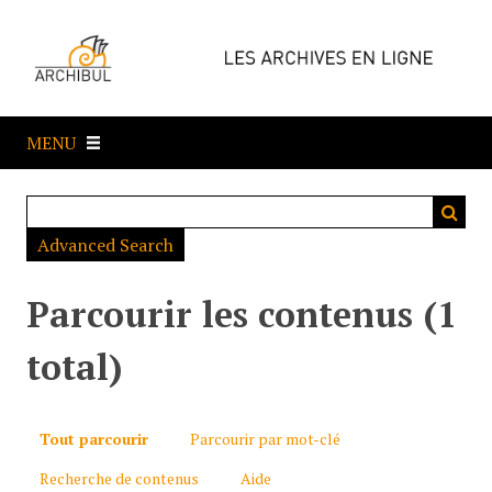
P
a
s
s
e
MENU
r
a
u
c
Advanced Search
o
n
t
Parcourir les contenus (1
e
n
total)
u
p
r
Tout parcourir
Parcourir par mot-clé
i
Recherche de contenus
Aide
n