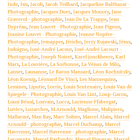
Inde
,
Isis
,
Jacob
,
Jacob Teilhard
,
Jacqueline Balthazar -
Photographie
,
Jacques Duez
,
Jacques Monory
,
Jane
Graverol - photographie
,
Jean De La Trappe
,
Jean
Dypréau
,
Jean Louvet - Photographie
,
Jean Pigeon
,
Jeanine Louvet - Photographie
,
Jeanne Nopère -
Photographie
,
Jemappes
,
Jéricho
,
Jerzy Kujawski
,
Jésus
,
Jodoigne
,
José-André Lacour
,
José-André Lacourt -
Photographie
,
Joseph Noiret
,
Karel jonckheere
,
Karl
Marx
,
La Louvière
,
La Sorbonne
,
La Vénus de Milo
,
Lanser
,
Lausanne
,
Le Baron Mansard
,
Léon Kochnitzky
,
Léon Koenig
,
Léonard De Vinci
,
Les Mannequins
,
Lessines
,
Liputie
,
Lorrie
,
Louis Scutenaire
,
Louis Van de
Spiegele - Photographie
,
Louis Van Lint
,
Loup-Garou
,
Lousi Bénal
,
Louvain
,
Lucca
,
Lucienne Ffabregat
,
Lutèce
,
Luzarches
,
M.Arnould
,
Maglione
,
Malipiero
,
Mallarmé
,
Man Ray
,
Marc Sohier
,
Marcel Alain
,
Marcel
Arnould - photographie
,
Marcel Duchamp
,
Marcel
Havrenne
,
Marcel Havrenne - photographie
,
Marcel
Lecompte
,
Marcel Parfondry
,
Marcel Piqueray
,
Marcel