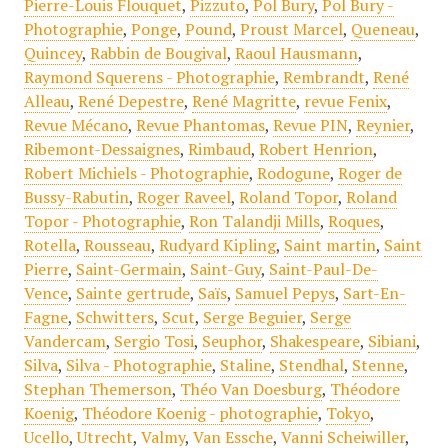
Pierre-Louis Flouquet
,
Pizzuto
,
Pol Bury
,
Pol Bury -
Photographie
,
Ponge
,
Pound
,
Proust Marcel
,
Queneau
,
Quincey
,
Rabbin de Bougival
,
Raoul Hausmann
,
Raymond Squerens - Photographie
,
Rembrandt
,
René
Alleau
,
René Depestre
,
René Magritte
,
revue Fenix
,
Revue Mécano
,
Revue Phantomas
,
Revue PIN
,
Reynier
,
Ribemont-Dessaignes
,
Rimbaud
,
Robert Henrion
,
Robert Michiels - Photographie
,
Rodogune
,
Roger de
Bussy-Rabutin
,
Roger Raveel
,
Roland Topor
,
Roland
Topor - Photographie
,
Ron Talandji Mills
,
Roques
,
Rotella
,
Rousseau
,
Rudyard Kipling
,
Saint martin
,
Saint
Pierre
,
Saint-Germain
,
Saint-Guy
,
Saint-Paul-De-
Vence
,
Sainte gertrude
,
Saïs
,
Samuel Pepys
,
Sart-En-
Fagne
,
Schwitters
,
Scut
,
Serge Beguier
,
Serge
Vandercam
,
Sergio Tosi
,
Seuphor
,
Shakespeare
,
Sibiani
,
Silva
,
Silva - Photographie
,
Staline
,
Stendhal
,
Stenne
,
Stephan Themerson
,
Théo Van Doesburg
,
Théodore
Koenig
,
Théodore Koenig - photographie
,
Tokyo
,
Ucello
,
Utrecht
,
Valmy
,
Van Essche
,
Vanni Scheiwiller
,