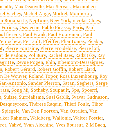
caille
,
Max Deauville
,
Max Servais
,
Maximilien
hel Vachey
,
Michel-Ange
,
Mockel
,
Monnerot
,
n Bonaparte
,
Neptune
,
New York
,
nicolas Cloes
,
 Furioso
,
Oswiecim
,
Pablo Picasso
,
Paris
,
Paul
ul fierens
,
Paul Frank
,
Paul Hooreman
,
Paul
Pentschew
,
Perrault
,
Pfeiffer
,
Phantomas
,
Picabia
,
ot
,
Pierre Fontaine
,
Pierre Froidebise
,
Pierre loti
,
at de Padoue
,
Pol Bury
,
Rachel Baes
,
Radzitsky
,
Ray
agritte
,
Revue Pogen
,
Rhin
,
Ribemont-Dessaignes
,
n
,
Robert Gérard
,
Robert Goffin
,
Robert Liard
,
an De Wouver
,
Roland Topor
,
Rosa Luxembourg
,
Roy
San-Antonio
,
Sander Pierron
,
Satan
,
Seghers
,
Serge
rate
,
Song Mi
,
Sotheby
,
Soupault
,
Spa
,
Spoerri
,
e
,
Suisse
,
Surréalisme
,
Suzi Gablik
,
Svavar Gudnason
,
 Desqueyroux
,
Thérese Raquin
,
Thieri Foulc
,
Tibor
 Spiegele
,
Van Den Poorten
,
Van Ostaijen
,
Van
olker Kahmen
,
Waldberg
,
Wallonie
,
Walter Fostier
,
ret
,
Yahvé
,
Yvan Alechine
,
Yves Boussut
,
Z.M Bacq
,