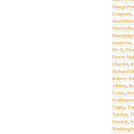
Maugréto
Fraipont
,
Montbliar
Nietzsche
Bourgoign
Joostens
,
Pie X
,
Pie
Pierre Mab
Charles
,
R
Richard D
Robert Wi
Albion
,
Ru
Creuz
,
Se
Stakhano
Taijiri
,
Ta
Tardos
,
Ti
Snoeck
,
V
Washingt