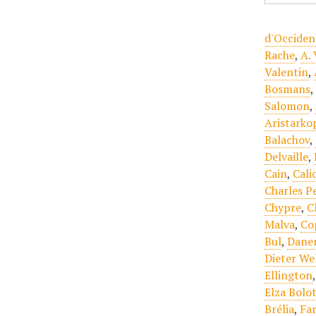
d'Occident
Rache
,
A.
Valentin
,
Bosmans
Salomon
,
Aristarkop
Balachov
,
Delvaille
,
Cain
,
Cali
Charles P
Chypre
,
C
Malva
,
Co
Bul
,
Dane
Dieter We
Ellington
Elza Bolo
Brélia
,
Far