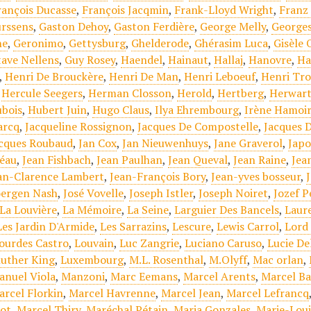
rançois Ducasse
,
François Jacqmin
,
Frank-Lloyd Wright
,
Franz
rssens
,
Gaston Dehoy
,
Gaston Ferdière
,
George Melly
,
Georges
ne
,
Geronimo
,
Gettysburg
,
Ghelderode
,
Ghérasim Luca
,
Gisèle 
ave Nellens
,
Guy Rosey
,
Haendel
,
Hainaut
,
Hallaj
,
Hanovre
,
Ha
,
Henri De Brouckère
,
Henri De Man
,
Henri Leboeuf
,
Henri Tro
,
Hercule Seegers
,
Herman Closson
,
Herold
,
Hertberg
,
Herwart
bois
,
Hubert Juin
,
Hugo Claus
,
Ilya Ehrembourg
,
Irène Hamoi
arcq
,
Jacqueline Rossignon
,
Jacques De Compostelle
,
Jacques 
cques Roubaud
,
Jan Cox
,
Jan Nieuwenhuys
,
Jane Graverol
,
Jap
éau
,
Jean Fishbach
,
Jean Paulhan
,
Jean Queval
,
Jean Raine
,
Jea
an-Clarence Lambert
,
Jean-François Bory
,
Jean-yves bosseur
,
oergen Nash
,
José Vovelle
,
Joseph Istler
,
Joseph Noiret
,
Jozef P
La Louvière
,
La Mémoire
,
La Seine
,
Larguier Des Bancels
,
Laur
Les Jardin D'Armide
,
Les Sarrazins
,
Lescure
,
Lewis Carrol
,
Lord
ourdes Castro
,
Louvain
,
Luc Zangrie
,
Luciano Caruso
,
Lucie De
luther King
,
Luxembourg
,
M.L. Rosenthal
,
M.Olyff
,
Mac orlan
,
anuel Viola
,
Manzoni
,
Marc Eemans
,
Marcel Arents
,
Marcel Ba
arcel Florkin
,
Marcel Havrenne
,
Marcel Jean
,
Marcel Lefrancq
ot
,
Marcel Thiry
,
Maréchal Pétain
,
Maria Gonzales
,
Marie-Lou