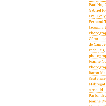
Paul Nopè
Gabriel P
Eve
,
Evely
Fernand T
Jacqmin
,
Photogra
Gérard de
de Campè
Inde
,
Isis
photogra
Jeanne No
Photogra
Baron Ma
Scutenair
Ffabregat
Arnould -
Parfondr
Jeanne D