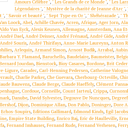
Amours Célèbre "
,
" Les Grands de ce Monde "
,
" Les Lar
Légendaires "
,
" Mystère de la charité de Jeanne d'Arc "
,
 "
,
" Savoir et beauté "
,
" Sept Type en Or "
,
" Shéhérazade "
,
" T
 Van Loock
,
Abel
,
Achille Chavée
,
Acren
,
Afrique
,
Ager Jorn
,
Ala
Aldo Van Eyck
,
Alexis Keunen
,
Allemagne
,
Amsterdam
,
Ana Et
,
André Dael
,
André Deisser
,
André Frénaud
,
André Gide
,
André
André Souris
,
André Thirifays
,
Anne-Marie Laureyns
,
Anton R
hilies
,
Arlequin
,
Armand Simon
,
Arnost Budik
,
Arrabal
,
Aubin
Barbara Y. Flamand
,
Baruchello
,
Baudelaire
,
Baumeister
,
Belgi
Bernard Jourdan
,
Bienstock
,
Bioy Casares
,
Bordone
,
Brit Cede
ce-Ligure
,
Caradec
,
Carl-Henning Pedersen
,
Catherine Valogn
errault
,
Charlie Parker
,
Che Guevara
,
Cherbourg-Octeville
,
Chi
laude Bauwens
,
Claude Berge
,
Claude Haeffely
,
Clément Pansa
penhague
,
Cordoue
,
Corneille
,
Count Jarteul
,
Crippa
,
Curnons
mark
,
Danube
,
David Sylvester
,
Degouve De Nuncques
,
Degree
llershof
,
Dijon
,
Dominique Allan
,
Don Pablo
,
Doningez
,
Dore A
,
Echos-Soupirs
,
Editions Gallimard
,
Edmond Kinds
,
Egil Jacob
tine
,
Empire State Building
,
Enrico Baj
,
Eric de Haulleville
,
Erne
fa
,
Fernand Imhauser
,
Fernand Rude
,
Fernand Verhesen
,
Ferr