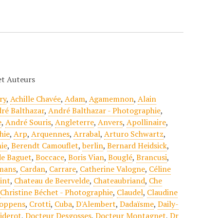
 et Auteurs
ry
,
Achille Chavée
,
Adam
,
Agamemnon
,
Alain
ré Balthazar
,
André Balthazar - Photographie
,
e
,
André Souris
,
Angleterre
,
Anvers
,
Apollinaire
,
hie
,
Arp
,
Arquennes
,
Arrabal
,
Arturo Schwartz
,
ie
,
Berendt Camouflet
,
berlin
,
Bernard Heidsick
,
e Baguet
,
Boccace
,
Boris Vian
,
Bouglé
,
Brancusi
,
mans
,
Cardan
,
Carrare
,
Catherine Valogne
,
Céline
int
,
Chateau de Beervelde
,
Chateaubriand
,
Che
,
Christine Béchet - Photographie
,
Claudel
,
Claudine
oppens
,
Crotti
,
Cuba
,
D'Alembert
,
Dadaïsme
,
Daily-
iderot
,
Docteur Desgosses
,
Docteur Montagnet
,
Dr