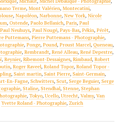
Mexique
,
Michaut
,
Michel Debauque - Photographie
,
ano Terme
,
Mont Valérien
,
Montecatini
,
plouse
,
Napoléon
,
Narbonne
,
New York
,
Nicole
ium
,
Ostende
,
Paolo Bellasich
,
Paris
,
Paul
,
Paul Neuhuys
,
Paul Nougé
,
Pays-Bas
,
Pékin
,
Pérèt
,
rre Puttemans
,
Pierre Puttemans - Photographie
,
hotographie
,
Ponge
,
Pound
,
Proust Marcel
,
Queneau
,
tographie
,
Rembrandt
,
René Alleau
,
René Depestre
,
N
,
Reynier
,
Ribemont-Dessaignes
,
Rimbaud
,
Robert
butin
,
Roger Raveel
,
Roland Topor
,
Roland Topor -
pling
,
Saint martin
,
Saint Pierre
,
Saint-Germain
,
art-En-Fagne
,
Schwitters
,
Scut
,
Serge Beguier
,
Serge
otographie
,
Staline
,
Stendhal
,
Stenne
,
Stephan
photographie
,
Tokyo
,
Ucello
,
Utrecht
,
Valmy
,
Van
,
Yvette Roland - Photographie
,
Zurich