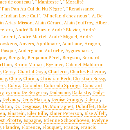
mes de couteau "
,
" Manifeste "
,
" Moralité
" Pan Pan Au Cul du Nu Nègre "
,
" Renaissance
he Indian Love Call "
,
"M'nefan d'chez nous "
,
A. De
in Arias-Misson
,
Alain Gérard
,
Alain Jouffroy
,
Albert
cetera
,
André Balthazar
,
André Blavier
,
André
 Lorent
,
André Martel
,
André Miguel
,
André
ooskens
,
Anvers
,
Apollinaire
,
Aquitaine
,
Aragon
,
 Pasque
,
Auderghem
,
Autriche
,
Ayguesparse
,
que
,
Bengale
,
Benjamin Péret
,
Bergson
,
Bernard
rrftam
,
Bruno Munari
,
Byzance
,
Cabinet Maldoror
,
e
,
Cérisy
,
Chantal Goya
,
Charleroi
,
Charles Estienne
,
may
,
Chine
,
Chirico
,
Christian Beck
,
Christian Bussy
,
ers
,
Cobra
,
Colombo
,
Colorado Springs
,
Constant
ky
,
cyrano De Bergerac
,
Dadaïsme
,
Dadaiste
,
Daily-
f
,
Delvaux
,
Denis Marion
,
Denise Grangé
,
Diderot
,
shton
,
Dr. Desgosse
,
Dr. Montagnet
,
Dubuffet
,
Duke
sen
,
Einstein
,
Ejler Bille
,
Elmer Peterson
,
Else Alfelt
,
st Pirotte
,
Espagne
,
Etienne Schoonhoven
,
Evelyne
y
,
Flandre
,
Florence
,
Flouquet
,
France
,
Francis