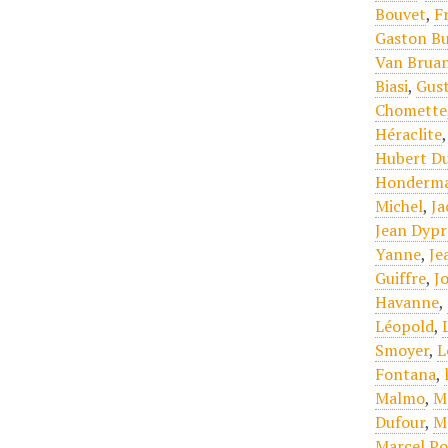
Bouvet
,
F
Gaston Bu
Van Brua
Biasi
,
Gust
Chomette
Héraclite
Hubert Du
Honderm
Michel
,
Ja
Jean Dypr
Yanne
,
Je
Guiffre
,
J
Havanne
,
Léopold
,
Smoyer
,
L
Fontana
,
Malmo
,
M
Dufour
,
M
Marcel Po