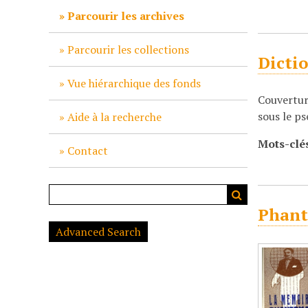
c
Parcourir les archives
i
p
Parcourir les collections
Dicti
a
l
Vue hiérarchique des fonds
Couvertur
sous le p
Aide à la recherche
Mots-clé
Contact
Phant
Advanced Search