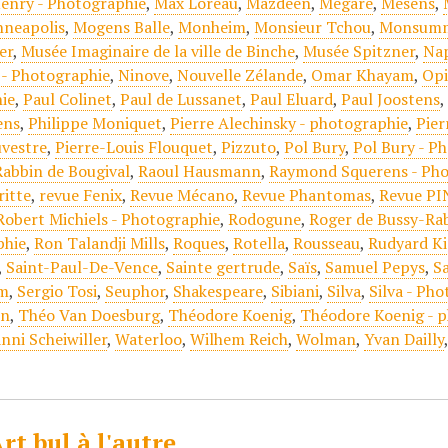
enry - Photographie
,
Max Loreau
,
Mazdéen
,
Mégare
,
Mesens
,
nneapolis
,
Mogens Balle
,
Monheim
,
Monsieur Tchou
,
Monsumm
er
,
Musée Imaginaire de la ville de Binche
,
Musée Spitzner
,
Na
- Photographie
,
Ninove
,
Nouvelle Zélande
,
Omar Khayam
,
Op
ie
,
Paul Colinet
,
Paul de Lussanet
,
Paul Eluard
,
Paul Joostens
ens
,
Philippe Moniquet
,
Pierre Alechinsky - photographie
,
Pie
uvestre
,
Pierre-Louis Flouquet
,
Pizzuto
,
Pol Bury
,
Pol Bury - P
Rabbin de Bougival
,
Raoul Hausmann
,
Raymond Squerens - Pho
itte
,
revue Fenix
,
Revue Mécano
,
Revue Phantomas
,
Revue PI
Robert Michiels - Photographie
,
Rodogune
,
Roger de Bussy-Ra
phie
,
Ron Talandji Mills
,
Roques
,
Rotella
,
Rousseau
,
Rudyard Ki
,
Saint-Paul-De-Vence
,
Sainte gertrude
,
Saïs
,
Samuel Pepys
,
S
am
,
Sergio Tosi
,
Seuphor
,
Shakespeare
,
Sibiani
,
Silva
,
Silva - Ph
on
,
Théo Van Doesburg
,
Théodore Koenig
,
Théodore Koenig - 
nni Scheiwiller
,
Waterloo
,
Wilhem Reich
,
Wolman
,
Yvan Dailly
rt bul à l'autre