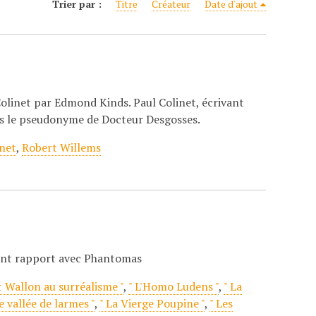
Trier par :
Titre
Créateur
Date d'ajout
olinet par Edmond Kinds. Paul Colinet, écrivant
s le pseudonyme de Docteur Desgosses.
inet
,
Robert Willems
ant rapport avec Phantomas
t Wallon au surréalisme "
,
" L'Homo Ludens "
,
" La
e vallée de larmes "
,
" La Vierge Poupine "
,
" Les