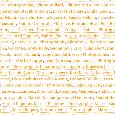
re - Photographie
,
Edition Julliard
,
Editions de La Poule Sulta
iqueray
,
Egypte
,
Ehrenbourg
,
Elisabeth Jacquet
,
Emile Lenoir
,
E
n Deknop-Kornélis
,
Fausta Squatriti
,
Fausto Melotti
,
Feluy
,
Fe
oussaint
,
Flandre Orientale
,
Florence
,
Fontainebleau
,
Fort Bo
Françoise Gauthier - Photographie
,
Françoise Sohier - Photogr
phie
,
Gabriel Piqueray
,
Gabriel Piqueray - photographie
,
Garga
 Nerval
,
Gerty Colin - Photographie
,
Gibraltar
,
Gilbert Breman
che
,
Golgotha
,
Grete Balle
,
Gudmundur Erro
,
Guignebert
,
Han
,
Jacob
,
Jacob Teilhard
,
Jacqueline Balthazar - Photographie
,
Ja
phie
,
Jean De La Trappe
,
Jean Dypréau
,
Jean Louvet - Photogr
père - Photographie
,
Jemappes
,
Jéricho
,
Jerzy Kujawski
,
Jésus
phie
,
Joseph Noiret
,
Karel jonckheere
,
Karl Marx
,
La Louvière
,
nsard
,
Léon Kochnitzky
,
Léon Koenig
,
Léonard De Vinci
,
Les M
e
,
Louis Van de Spiegele - Photographie
,
Louis Van Lint
,
Loup-
,
Lutèce
,
Luzarches
,
M.Arnould
,
Maglione
,
Malipiero
,
Mallarm
 photographie
,
Marcel Duchamp
,
Marcel Havrenne
,
Marcel Ha
y
,
Marcel Piqueray
,
Marcel Piqueray - Photographie
,
Marcel Sa
ypréau
,
Mario Roques
,
Marion koenig - Photographie
,
Marquis 