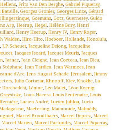
 Hellens
,
Frits Van Den Berghe
,
Gabriel Piqueray
,
 Bataille
,
Georges Gronier
,
Georges Linze
,
Gérard
Ollingerzinque
,
Goemans
,
Gotz
,
Guernesey
,
Guido
ns Arp
,
Heerup
,
Hegel
,
Hélène Bury
,
Henri
uillard
,
Henry Heerup
,
Henry IV
,
Henry Roger
,
h Walden
,
Hiro-Hito
,
Hoeboer
,
Hollande
,
Honolulu
,
r
,
J.P. Scheuer
,
Jacqueline Dejong
,
Jacqueline
Doucet
,
Jacques Isoard
,
Jacques Meuris
,
Jacques
on
,
Jarnac
,
Jean Cleigne
,
Jean Cocteau
,
Jean Dieu
,
n Stéphane
,
Jean Tardieu
,
Jean Warmoes
,
Jean
Jeanne d'Arc
,
Jens-August Schade
,
Jérusalem
,
Jimmy
eeters
,
Julio Cortazar
,
Khnopff
,
Kiev
,
Knokke
,
La
e Horchedchi
,
Lénine
,
Léo Malet
,
Léon Koenig
,
 Greystoke
,
Louis Nacera
,
Louis Scutenaire
,
Louis
lfernière
,
Lucien André
,
Lucien Jublou
,
Lucio
Madagascar
,
Maeterling
,
Maimonide
,
Malmédy
,
ugniet
,
Marcel Broodthaers
,
Marcel Deprez
,
Marcel
,
Marcel Marien
,
Marcel Parfondry
,
Marcel Piqueray
,
ise Van Veen
,
Martino Oberto
,
Mathieu Corman
,