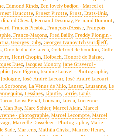
ne
,
Edmond Kinds
,
Een lovely badjou - Marcel et
rnest Haucotte
,
Ernest Pirotte
,
Ernst
,
Etats-Unis
,
rdinand Cheval
,
Fernand Desonay
,
Fernand Dumont
,
yard
,
Francis Picabia
,
François d'Assise
,
François
aphie
,
Francs-Maçons
,
Fred Bailly
,
Freddy Plongin -
ntua
,
Georges Duby
,
Georges Ivanovitch Gurdjieff
,
s
,
Gino le duc de Lucca
,
Godefroid de bouillon
,
Golfe
ovre
,
Henri Chopin
,
Holbach
,
Honoré de Balzac
,
cques Duez
,
Jacques Monory
,
Jane Graverol -
aphie
,
Jean Pigeon
,
Jeanine Louvet - Photographie
,
,
Jodoigne
,
José-André Lacour
,
José-André Lacourt -
La Sorbonne
,
La Vénus de Milo
,
Lanser
,
Lausanne
,
Le
annequins
,
Lessines
,
Liputie
,
Lorrie
,
Louis
Garou
,
Lousi Bénal
,
Louvain
,
Lucca
,
Lucienne
é
,
Man Ray
,
Marc Sohier
,
Marcel Alain
,
Marcel
vrenne - photographie
,
Marcel Lecompte
,
Marcel
uvage
,
Marcelle Dasseleer - Photographie
,
Marie-
de Sade
,
Martens
,
Mathila Ghyka
,
Maurice Henry
,