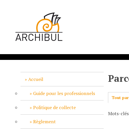
P
a
s
s
e
r
a
u
c
o
n
Parc
t
Accueil
e
n
Guide pour les professionnels
Tout par
u
p
Politique de collecte
Mots-clés
r
i
Règlement
n