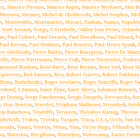
ut
,
Maurice Pirenne
,
Maurice Rapin
,
Maurice Wyckaert
,
Max Bu
Meesens
,
Mesmer
,
Michel de Ghelderode
,
Michel Seuphor
,
Mic
t
,
Montevidéo
,
Montmartre
,
Mozart
,
Nadeau
,
Namur
,
Napoléo
,
Noël Arnaud
,
Norge
,
O.Strebelle
,
Odilon Jean Périer
,
Orlando
ie
,
Paul Colinet
,
Paul Dermée
,
Paul Dewalhens
,
Paul Eluard
,
Pa
Paul Kervan
,
Paul Neuhuys
,
Paul Renotte
,
Paul-Henry Spaak
,
rre Alechinsky
,
Pierre Bastin
,
Pierre Bourgeois
,
Pierre De Mass
ille
,
Pierre Puttemans
,
Pierre Unik
,
Pierre Vermeylen
,
Podest
aymond Rouleau
,
René Baert
,
René Bernier
,
René Joel
,
René M
upierreux
,
Rick Sauwen
,
Riro
,
Robert Guiette
,
Robert Dahlman
llems
,
Rodschenko
,
Roger Averlaete
,
Roger Somville
,
Roger V
tebeuf
,
S.Sasson
,
Saint-Elme
,
Saint-Merry
,
Salomon Reinach
,
rge Doring
,
Serge Fauchereau
,
Sergio Dangelo
,
Servranckx
,
Soc
v
,
Stan Kenton
,
Stavelot
,
Stéphane Mallarmé
,
Stromboli
,
Suèd
nia Balachova
,
Ténériffe
,
Tervuren
,
Théodore Koenig
,
Therese
jdschrift
,
Trokes
,
Trotsky
,
Turquie
,
Tzara
,
U.S.A
,
Uccle
,
Van De
arnalis
,
Vasari
,
Vénétie
,
Vénus
,
Vian
,
Victor Hugo
,
Villandry
,
V
on
,
Waterloo
,
Wergifosse
,
Woestijne
,
Wolvecamp
,
Xavier Forne