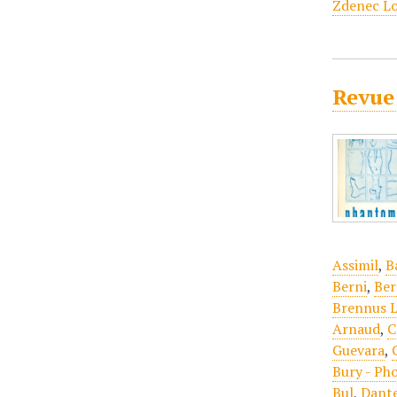
Zdenec L
Revue
Assimil
,
B
Berni
,
Ber
Brennus L
Arnaud
,
C
Guevara
,
Bury - Ph
Bul
,
Dante