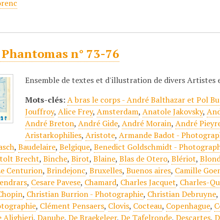
orenc
 Phantomas n° 73-76
Ensemble de textes et d'illustration de divers Artistes
Mots-clés:
A bras le corps - André Balthazar et Pol Bu
Jouffroy
,
Alice Frey
,
Amsterdam
,
Anatole Jakovsky
,
And
André Breton
,
André Gide
,
André Morain
,
André Pieyr
Aristarkophilies
,
Aristote
,
Armande Badot - Photograp
asch
,
Baudelaire
,
Belgique
,
Benedict Goldschmidt - Photograph
tolt Brecht
,
Binche
,
Birot
,
Blaine
,
Blas de Otero
,
Blériot
,
Blond
e Centurion
,
Brindejonc
,
Bruxelles
,
Buenos aires
,
Camille Goe
endrars
,
Cesare Pavese
,
Chamard
,
Charles Jacquet
,
Charles-Qu
Chopin
,
Christian Burrion - Photographie
,
Christian Debruyne
otographie
,
Clément Pensaers
,
Clovis
,
Cocteau
,
Copenhague
,
C
 Alighieri
,
Danube
,
De Braekeleer
,
De Tafelronde
,
Descartes
,
D