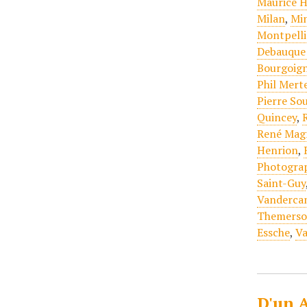
Maurice H
Milan
,
Mi
Montpelli
Debauque 
Bourgoign
Phil Mert
Pierre So
Quincey
,
René Magr
Henrion
,
Photogra
Saint-Guy
Vanderc
Themers
Essche
,
Va
D'un A