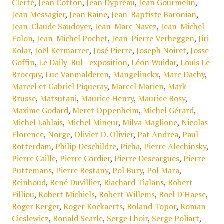
Clerté
,
Jean Cotton
,
Jean Dypréau
,
Jean Gourmelin
,
Jean Messagier
,
Jean Raine
,
Jean-Baptiste Baronian
,
Jean-Claude Saudoyer
,
Jean-Marc Navez
,
Jean-Michel
Folon
,
Jean-Michel Pochet
,
Jean-Pierre Verheggen
,
Jiri
Kolar
,
Joël Kermarrec
,
José Pierre
,
Joseph Noiret
,
Josse
Goffin
,
Le Daily-Bul - exposition
,
Léon Wuidar
,
Louis Le
Brocquy
,
Luc Vanmalderen
,
Mangelinckx
,
Marc Dachy
,
Marcel et Gabriel Piqueray
,
Marcel Marien
,
Mark
Brusse
,
Matsutani
,
Maurice Henry
,
Maurice Rosy
,
Maxime Godard
,
Meret Oppenheim
,
Michel Gérard
,
Michel Lablais
,
Michel Mineur
,
Milva Maglione
,
Nicolas
Florence
,
Norge
,
Olivier O. Olivier
,
Pat Andrea
,
Paul
Rotterdam
,
Philip Deschildre
,
Picha
,
Pierre Alechinsky
,
Pierre Caille
,
Pierre Cordier
,
Pierre Descargues
,
Pierre
Puttemans
,
Pierre Restany
,
Pol Bury
,
Pol Mara
,
Reinhoud
,
René Duvillier
,
Riachard Tialans
,
Robert
Filliou
,
Robert Michiels
,
Robert Willems
,
Roel D'Haese
,
Roger Kerger
,
Roger Kockaerts
,
Roland Topor
,
Roman
Cieslewicz
,
Ronald Searle
,
Serge Lhoir
,
Serge Poliart
,