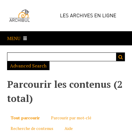
P
a
s
s
e
MENU
r
a
u
c
Advanced Search
o
n
t
Parcourir les contenus (2
e
n
total)
u
p
r
Tout parcourir
Parcourir par mot-clé
i
Recherche de contenus
Aide
n