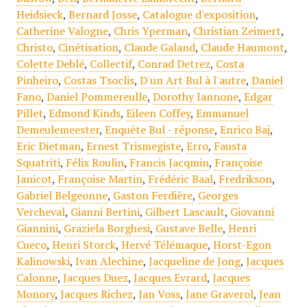
Heidsieck
,
Bernard Josse
,
Catalogue d'exposition
,
Catherine Valogne
,
Chris Yperman
,
Christian Zeimert
,
Christo
,
Cinétisation
,
Claude Galand
,
Claude Haumont
,
Colette Deblé
,
Collectif
,
Conrad Detrez
,
Costa
Pinheiro
,
Costas Tsoclis
,
D'un Art Bul à l'autre
,
Daniel
Fano
,
Daniel Pommereulle
,
Dorothy Iannone
,
Edgar
Pillet
,
Edmond Kinds
,
Eileen Coffey
,
Emmanuel
Demeulemeester
,
Enquête Bul - réponse
,
Enrico Baj
,
Eric Dietman
,
Ernest Trismegiste
,
Erro
,
Fausta
Squatriti
,
Félix Roulin
,
Francis Jacqmin
,
Françoise
Janicot
,
Françoise Martin
,
Frédéric Baal
,
Fredrikson
,
Gabriel Belgeonne
,
Gaston Ferdière
,
Georges
Vercheval
,
Gianni Bertini
,
Gilbert Lascault
,
Giovanni
Giannini
,
Graziela Borghesi
,
Gustave Belle
,
Henri
Cueco
,
Henri Storck
,
Hervé Télémaque
,
Horst-Egon
Kalinowski
,
Ivan Alechine
,
Jacqueline de Jong
,
Jacques
Calonne
,
Jacques Duez
,
Jacques Evrard
,
Jacques
Monory
,
Jacques Richez
,
Jan Voss
,
Jane Graverol
,
Jean