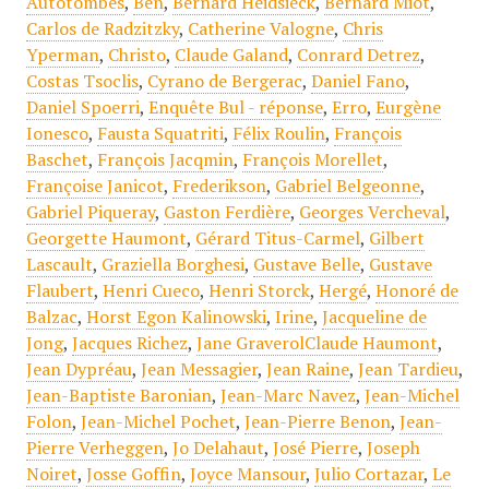
Autotombes
,
Ben
,
Bernard Heidsieck
,
Bernard Miot
,
Carlos de Radzitzky
,
Catherine Valogne
,
Chris
Yperman
,
Christo
,
Claude Galand
,
Conrard Detrez
,
Costas Tsoclis
,
Cyrano de Bergerac
,
Daniel Fano
,
Daniel Spoerri
,
Enquête Bul - réponse
,
Erro
,
Eurgène
Ionesco
,
Fausta Squatriti
,
Félix Roulin
,
François
Baschet
,
François Jacqmin
,
François Morellet
,
Françoise Janicot
,
Frederikson
,
Gabriel Belgeonne
,
Gabriel Piqueray
,
Gaston Ferdière
,
Georges Vercheval
,
Georgette Haumont
,
Gérard Titus-Carmel
,
Gilbert
Lascault
,
Graziella Borghesi
,
Gustave Belle
,
Gustave
Flaubert
,
Henri Cueco
,
Henri Storck
,
Hergé
,
Honoré de
Balzac
,
Horst Egon Kalinowski
,
Irine
,
Jacqueline de
Jong
,
Jacques Richez
,
Jane GraverolClaude Haumont
,
Jean Dypréau
,
Jean Messagier
,
Jean Raine
,
Jean Tardieu
,
Jean-Baptiste Baronian
,
Jean-Marc Navez
,
Jean-Michel
Folon
,
Jean-Michel Pochet
,
Jean-Pierre Benon
,
Jean-
Pierre Verheggen
,
Jo Delahaut
,
José Pierre
,
Joseph
Noiret
,
Josse Goffin
,
Joyce Mansour
,
Julio Cortazar
,
Le