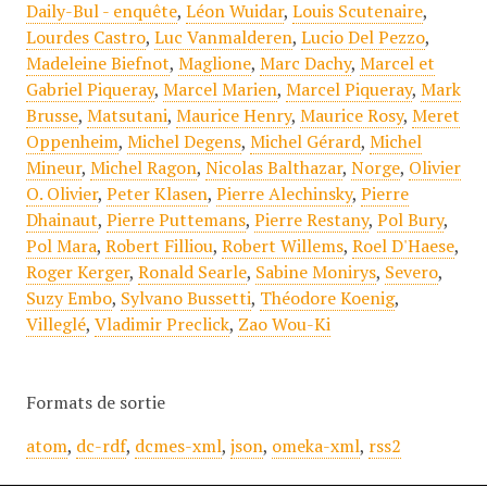
Daily-Bul - enquête
,
Léon Wuidar
,
Louis Scutenaire
,
Lourdes Castro
,
Luc Vanmalderen
,
Lucio Del Pezzo
,
Madeleine Biefnot
,
Maglione
,
Marc Dachy
,
Marcel et
Gabriel Piqueray
,
Marcel Marien
,
Marcel Piqueray
,
Mark
Brusse
,
Matsutani
,
Maurice Henry
,
Maurice Rosy
,
Meret
Oppenheim
,
Michel Degens
,
Michel Gérard
,
Michel
Mineur
,
Michel Ragon
,
Nicolas Balthazar
,
Norge
,
Olivier
O. Olivier
,
Peter Klasen
,
Pierre Alechinsky
,
Pierre
Dhainaut
,
Pierre Puttemans
,
Pierre Restany
,
Pol Bury
,
Pol Mara
,
Robert Filliou
,
Robert Willems
,
Roel D'Haese
,
Roger Kerger
,
Ronald Searle
,
Sabine Monirys
,
Severo
,
Suzy Embo
,
Sylvano Bussetti
,
Théodore Koenig
,
Villeglé
,
Vladimir Preclick
,
Zao Wou-Ki
Formats de sortie
atom
,
dc-rdf
,
dcmes-xml
,
json
,
omeka-xml
,
rss2