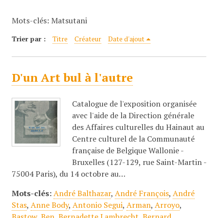
c
Mots-clés: Matsutani
i
p
Trier par :
Titre
Créateur
Date d'ajout
a
l
D'un Art bul à l'autre
Catalogue de l'exposition organisée
avec l'aide de la Direction générale
des Affaires culturelles du Hainaut au
Centre culturel de la Communauté
française de Belgique Wallonie -
Bruxelles (127-129, rue Saint-Martin -
75004 Paris), du 14 octobre au…
Mots-clés:
André Balthazar
,
André François
,
André
Stas
,
Anne Body
,
Antonio Segui
,
Arman
,
Arroyo
,
Bastow
,
Ben
,
Bernadette Lambrecht
,
Bernard