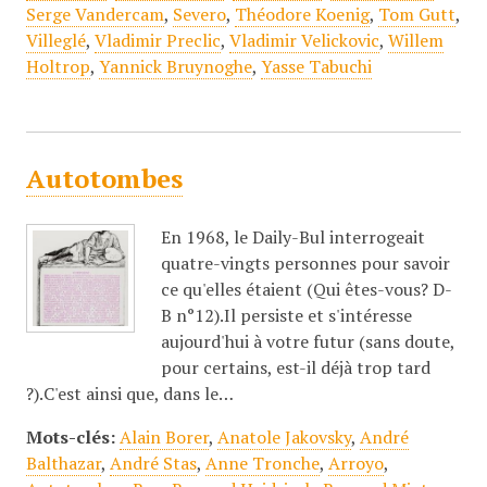
Serge Vandercam
,
Severo
,
Théodore Koenig
,
Tom Gutt
,
Villeglé
,
Vladimir Preclic
,
Vladimir Velickovic
,
Willem
Holtrop
,
Yannick Bruynoghe
,
Yasse Tabuchi
Autotombes
En 1968, le Daily-Bul interrogeait
quatre-vingts personnes pour savoir
ce qu'elles étaient (Qui êtes-vous? D-
B n°12).Il persiste et s'intéresse
aujourd'hui à votre futur (sans doute,
pour certains, est-il déjà trop tard
?).C'est ainsi que, dans le…
Mots-clés:
Alain Borer
,
Anatole Jakovsky
,
André
Balthazar
,
André Stas
,
Anne Tronche
,
Arroyo
,