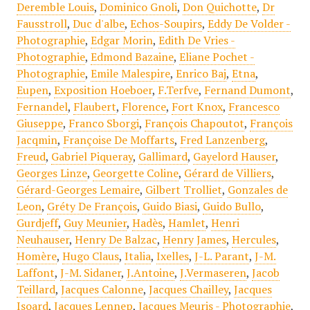
Deremble Louis
,
Dominico Gnoli
,
Don Quichotte
,
Dr
Fausstroll
,
Duc d'albe
,
Echos-Soupirs
,
Eddy De Volder -
Photographie
,
Edgar Morin
,
Edith De Vries -
Photographie
,
Edmond Bazaine
,
Eliane Pochet -
Photographie
,
Emile Malespire
,
Enrico Baj
,
Etna
,
Eupen
,
Exposition Hoeboer
,
F.Terfve
,
Fernand Dumont
,
Fernandel
,
Flaubert
,
Florence
,
Fort Knox
,
Francesco
Giuseppe
,
Franco Sborgi
,
François Chapoutot
,
François
Jacqmin
,
Françoise De Moffarts
,
Fred Lanzenberg
,
Freud
,
Gabriel Piqueray
,
Gallimard
,
Gayelord Hauser
,
Georges Linze
,
Georgette Coline
,
Gérard de Villiers
,
Gérard-Georges Lemaire
,
Gilbert Trolliet
,
Gonzales de
Leon
,
Gréty De François
,
Guido Biasi
,
Guido Bullo
,
Gurdjeff
,
Guy Meunier
,
Hadès
,
Hamlet
,
Henri
Neuhauser
,
Henry De Balzac
,
Henry James
,
Hercules
,
Homère
,
Hugo Claus
,
Italia
,
Ixelles
,
J-L. Parant
,
J-M.
Laffont
,
J-M. Sidaner
,
J.Antoine
,
J.Vermaseren
,
Jacob
Teillard
,
Jacques Calonne
,
Jacques Chailley
,
Jacques
Isoard
,
Jacques Lennep
,
Jacques Meuris - Photographie
,