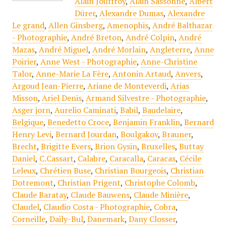
Alain Jouffroy
,
Alain Sassonne
,
Albert
Dürer
,
Alexandre Dumas
,
Alexandre
Le grand
,
Allen Ginsberg
,
Amenophis
,
André Balthazar
- Photographie
,
André Breton
,
André Colpin
,
André
Mazas
,
André Miguel
,
André Morlain
,
Angleterre
,
Anne
Poirier
,
Anne West - Photographie
,
Anne-Christine
Talor
,
Anne-Marie La Fère
,
Antonin Artaud
,
Anvers
,
Argoud Jean-Pierre
,
Ariane de Monteverdi
,
Arias
Misson
,
Ariel Denis
,
Armand Silvestre - Photographie
,
Asger jorn
,
Aurelio Caminati
,
Babil
,
Baudelaire
,
Belgique
,
Benedetto Croce
,
Benjamin Franklin
,
Bernard
Henry Levi
,
Bernard Jourdan
,
Boulgakov
,
Brauner
,
Brecht
,
Brigitte Evers
,
Brion Gysin
,
Bruxelles
,
Buttay
Daniel
,
C.Cassart
,
Calabre
,
Caracalla
,
Caracas
,
Cécile
Leleux
,
Chrétien Buse
,
Christian Bourgeois
,
Christian
Dotremont
,
Christian Prigent
,
Christophe Colomb
,
Claude Baratay
,
Claude Bauwens
,
Claude Minière
,
Claudel
,
Claudio Costa - Photographie
,
Cobra
,
Corneille
,
Daily-Bul
,
Danemark
,
Dany Closser
,