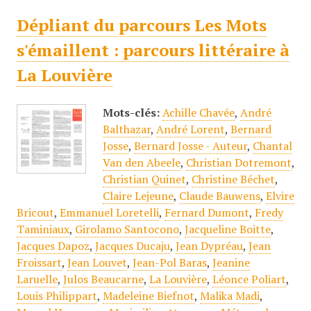
Dépliant du parcours Les Mots
s'émaillent : parcours littéraire à
La Louvière
Mots-clés:
Achille Chavée
,
André
Balthazar
,
André Lorent
,
Bernard
Josse
,
Bernard Josse - Auteur
,
Chantal
Van den Abeele
,
Christian Dotremont
,
Christian Quinet
,
Christine Béchet
,
Claire Lejeune
,
Claude Bauwens
,
Elvire
Bricout
,
Emmanuel Loretelli
,
Fernard Dumont
,
Fredy
Taminiaux
,
Girolamo Santocono
,
Jacqueline Boitte
,
Jacques Dapoz
,
Jacques Ducaju
,
Jean Dypréau
,
Jean
Froissart
,
Jean Louvet
,
Jean-Pol Baras
,
Jeanine
Laruelle
,
Julos Beaucarne
,
La Louvière
,
Léonce Poliart
,
Louis Philippart
,
Madeleine Biefnot
,
Malika Madi
,