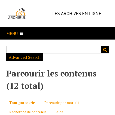
P
a
s
s
e
MENU
r
a
u
c
Advanced Search
o
n
t
Parcourir les contenus
e
n
(12 total)
u
p
r
Tout parcourir
Parcourir par mot-clé
i
Recherche de contenus
Aide
n