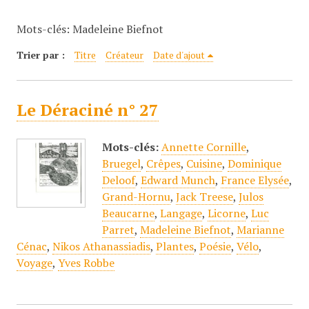
c
Mots-clés: Madeleine Biefnot
i
p
Trier par :
Titre
Créateur
Date d'ajout
a
l
Le Déraciné n° 27
Mots-clés:
Annette Cornille
,
Bruegel
,
Crêpes
,
Cuisine
,
Dominique
Deloof
,
Edward Munch
,
France Elysée
,
Grand-Hornu
,
Jack Treese
,
Julos
Beaucarne
,
Langage
,
Licorne
,
Luc
Parret
,
Madeleine Biefnot
,
Marianne
Cénac
,
Nikos Athanassiadis
,
Plantes
,
Poésie
,
Vélo
,
Voyage
,
Yves Robbe