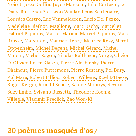
Noiret
,
Josse Goffin
,
Joyce Mansour
,
Julio Cortazar
,
Le
Daily-Bul - enquête
,
Léon Wuidar
,
Louis Scutenaire
,
Lourdes Castro
,
Luc Vanmalderen
,
Lucio Del Pezzo
,
Madeleine Biefnot
,
Maglione
,
Marc Dachy
,
Marcel et
Gabriel Piqueray
,
Marcel Marien
,
Marcel Piqueray
,
Mark
Brusse
,
Matsutani
,
Maurice Henry
,
Maurice Rosy
,
Meret
Oppenheim
,
Michel Degens
,
Michel Gérard
,
Michel
Mineur
,
Michel Ragon
,
Nicolas Balthazar
,
Norge
,
Olivier
O. Olivier
,
Peter Klasen
,
Pierre Alechinsky
,
Pierre
Dhainaut
,
Pierre Puttemans
,
Pierre Restany
,
Pol Bury
,
Pol Mara
,
Robert Filliou
,
Robert Willems
,
Roel D'Haese
,
Roger Kerger
,
Ronald Searle
,
Sabine Monirys
,
Severo
,
Suzy Embo
,
Sylvano Bussetti
,
Théodore Koenig
,
Villeglé
,
Vladimir Preclick
,
Zao Wou-Ki
20 poèmes masqués d'os /