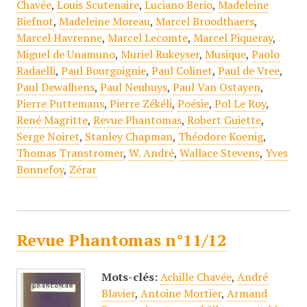
Chavée
,
Louis Scutenaire
,
Luciano Berio
,
Madeleine
Biefnot
,
Madeleine Moreau
,
Marcel Broodthaers
,
Marcel Havrenne
,
Marcel Lecomte
,
Marcel Piqueray
,
Miguel de Unamuno
,
Muriel Rukeyser
,
Musique
,
Paolo
Radaelli
,
Paul Bourgoignie
,
Paul Colinet
,
Paul de Vree
,
Paul Dewalhens
,
Paul Neuhuys
,
Paul Van Ostayen
,
Pierre Puttemans
,
Pierre Zékéli
,
Poésie
,
Pol Le Roy
,
René Magritte
,
Revue Phantomas
,
Robert Guiette
,
Serge Noiret
,
Stanley Chapman
,
Théodore Koenig
,
Thomas Transtromer
,
W. André
,
Wallace Stevens
,
Yves
Bonnefoy
,
Zérar
Revue Phantomas n°11/12
Mots-clés:
Achille Chavée
,
André
Blavier
,
Antoine Mortier
,
Armand