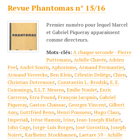
Revue Phantomas n° 15/16
Premier numéro pour lequel Marcel
et Gabriel Piqueray apparaissent
comme directeurs.
Mots-clés:
A chaque seconde - Pierre
Puttemans
,
Achille Chavée
,
Adrien
Peel
,
André Souris
,
Aphorisme
,
Armand Permantier
,
Armand Vereecke
,
Ben Klein
,
Célestin Deliège
,
Chien
,
Christian Dotremont
,
Constantin L.-Brodzki
,
E. E.
Cummings
,
E.L.T. Mesens
,
Emilie Noulet
,
Enric
Carreras
,
Ezra Pound
,
François Jacqmin
,
Gabriel
Piqueray
,
Gaston Chaissac
,
Georges Vincent
,
Gilbert
Amy
,
Gottfried Benn
,
Henri Pousseur
,
Hugo Claus
,
Imperiali
,
Irène Hamoir
,
Irine
,
Jean-Joseph Blafart
,
John Cage
,
Jorge-Luis Borges
,
José Gorostiza
,
Joseph
Noiret
,
Karlheinz Stockhausen
,
Laetare 59 - Achille