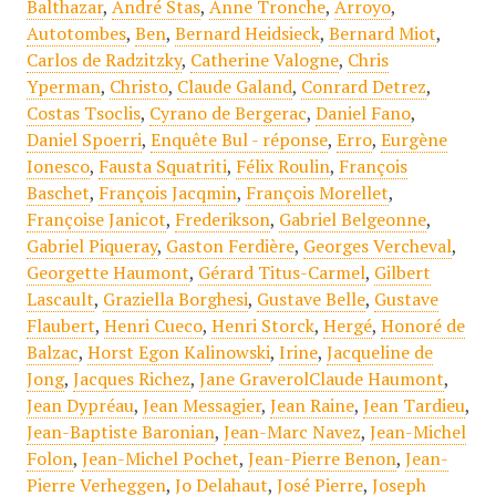
Balthazar
,
André Stas
,
Anne Tronche
,
Arroyo
,
Autotombes
,
Ben
,
Bernard Heidsieck
,
Bernard Miot
,
Carlos de Radzitzky
,
Catherine Valogne
,
Chris
Yperman
,
Christo
,
Claude Galand
,
Conrard Detrez
,
Costas Tsoclis
,
Cyrano de Bergerac
,
Daniel Fano
,
Daniel Spoerri
,
Enquête Bul - réponse
,
Erro
,
Eurgène
Ionesco
,
Fausta Squatriti
,
Félix Roulin
,
François
Baschet
,
François Jacqmin
,
François Morellet
,
Françoise Janicot
,
Frederikson
,
Gabriel Belgeonne
,
Gabriel Piqueray
,
Gaston Ferdière
,
Georges Vercheval
,
Georgette Haumont
,
Gérard Titus-Carmel
,
Gilbert
Lascault
,
Graziella Borghesi
,
Gustave Belle
,
Gustave
Flaubert
,
Henri Cueco
,
Henri Storck
,
Hergé
,
Honoré de
Balzac
,
Horst Egon Kalinowski
,
Irine
,
Jacqueline de
Jong
,
Jacques Richez
,
Jane GraverolClaude Haumont
,
Jean Dypréau
,
Jean Messagier
,
Jean Raine
,
Jean Tardieu
,
Jean-Baptiste Baronian
,
Jean-Marc Navez
,
Jean-Michel
Folon
,
Jean-Michel Pochet
,
Jean-Pierre Benon
,
Jean-
Pierre Verheggen
,
Jo Delahaut
,
José Pierre
,
Joseph