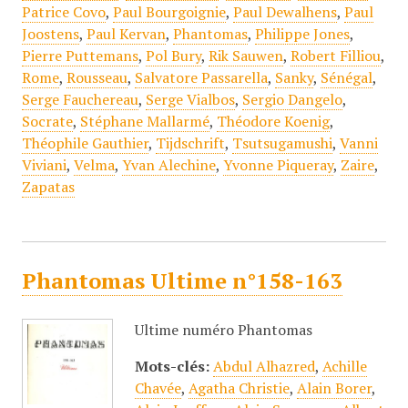
Patrice Covo
,
Paul Bourgoignie
,
Paul Dewalhens
,
Paul
Joostens
,
Paul Kervan
,
Phantomas
,
Philippe Jones
,
Pierre Puttemans
,
Pol Bury
,
Rik Sauwen
,
Robert Filliou
,
Rome
,
Rousseau
,
Salvatore Passarella
,
Sanky
,
Sénégal
,
Serge Fauchereau
,
Serge Vialbos
,
Sergio Dangelo
,
Socrate
,
Stéphane Mallarmé
,
Théodore Koenig
,
Théophile Gauthier
,
Tijdschrift
,
Tsutsugamushi
,
Vanni
Viviani
,
Velma
,
Yvan Alechine
,
Yvonne Piqueray
,
Zaire
,
Zapatas
Phantomas Ultime n°158-163
Ultime numéro Phantomas
Mots-clés:
Abdul Alhazred
,
Achille
Chavée
,
Agatha Christie
,
Alain Borer
,