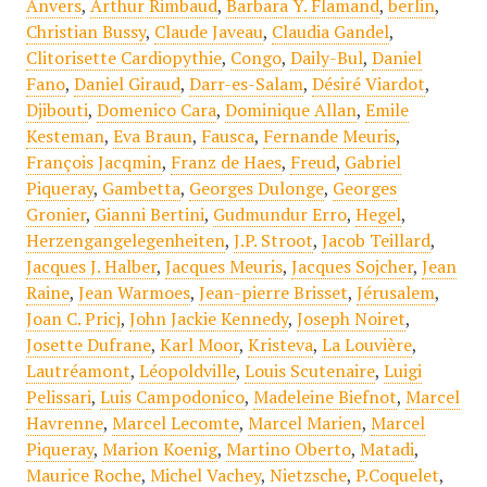
Anvers
,
Arthur Rimbaud
,
Barbara Y. Flamand
,
berlin
,
Christian Bussy
,
Claude Javeau
,
Claudia Gandel
,
Clitorisette Cardiopythie
,
Congo
,
Daily-Bul
,
Daniel
Fano
,
Daniel Giraud
,
Darr-es-Salam
,
Désiré Viardot
,
Djibouti
,
Domenico Cara
,
Dominique Allan
,
Emile
Kesteman
,
Eva Braun
,
Fausca
,
Fernande Meuris
,
François Jacqmin
,
Franz de Haes
,
Freud
,
Gabriel
Piqueray
,
Gambetta
,
Georges Dulonge
,
Georges
Gronier
,
Gianni Bertini
,
Gudmundur Erro
,
Hegel
,
Herzengangelegenheiten
,
J.P. Stroot
,
Jacob Teillard
,
Jacques J. Halber
,
Jacques Meuris
,
Jacques Sojcher
,
Jean
Raine
,
Jean Warmoes
,
Jean-pierre Brisset
,
Jérusalem
,
Joan C. Pricj
,
John Jackie Kennedy
,
Joseph Noiret
,
Josette Dufrane
,
Karl Moor
,
Kristeva
,
La Louvière
,
Lautréamont
,
Léopoldville
,
Louis Scutenaire
,
Luigi
Pelissari
,
Luis Campodonico
,
Madeleine Biefnot
,
Marcel
Havrenne
,
Marcel Lecomte
,
Marcel Marien
,
Marcel
Piqueray
,
Marion Koenig
,
Martino Oberto
,
Matadi
,
Maurice Roche
,
Michel Vachey
,
Nietzsche
,
P.Coquelet
,