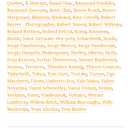
Quebec
,
R.Moirant
,
Raoul Ubac
,
Raymond Poulidor
,
Raymond Queneau
,
René Char
,
Renée Brock
,
Renzo
Margonari
,
Rhinton
,
Rimbaud
,
Rino Crivelli
,
Robert
Keyser - Photographie
,
Robert Sanesi
,
Robert Willems
,
Roland Barthes
,
Roland Delcol
,
Roma
,
Rousseau
,
Russie
,
Saint-Germain-des-près
,
Schaerbeek
,
Senlis
,
Serge Fauchereau
,
Serge Mestre
,
Serge Vandercam
,
Sergio Dangelo
,
Shakespeare
,
Shelley
,
Sibérie
,
Sicile
,
Stan Kenton
,
Stefan Themerson
,
Sunset Boulevard
,
Susano
,
Tervuren
,
Théodore Koenig
,
Thierry Genicot
,
Tijdschrift
,
Tokyo
,
Tom Gutt
,
Trotsky
,
Turner
,
Ugo
Marchetti
,
Ulysse
,
Umberto Eco
,
Vale Maior
,
Valère
Novarina
,
Vanni Scheiwiller
,
Vanni Viviani
,
Venise
,
Verlaine
,
Viseu
,
Vladivostok
,
Voltaire
,
Werner
Lambersy
,
Willem Reich
,
William Burroughs
,
Willy
Wolsztajn
,
Yvan Alechin
,
Yves Rivière