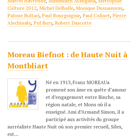
Marcel Havrenne
,
Maximilien Atangana
,
Métropole
Culture 2012
,
Michel Delhalle
,
Monique Dussaussois
,
Palone Bultari
,
Paul Bourgoignie
,
Paul Colinet
,
Pierre
Alechinsky
,
Pol Bury
,
Robert Dascotte
Moreau Biefnot : de Haute Nuit à
Montbliart
Né en 1913,Franz MOREAUa
promené son âme en quête d’amour
et d’engagement entre Binche, sa
région natale, et Mons où il a
enseigné. Ami d’Armand Simon, il a
participé aux activités du groupe
surréaliste Haute Nuit où son premier recueil, Silex,
est…