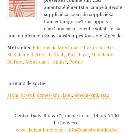
présentés comme suit :Les
amantsL'élémentsLa Lampe à Becsle
suppliciéLa soeur du suppliciéSa
fiancéeL'angoisseTrois appels
d'airChoucasLe soleilLe soleil... et la
lune en plein jourSous-boisPoulpesBoussoleL'épée de…
Mots-clés:
Editions de Montbliart
,
L'arbre à têtes -
Madeleine Biefnot
,
Le Daily-Bul - Luxe
,
Madeleine
Biefnot
,
Montbliart - épuisé
,
Poésie
Formats de sortie
atom
,
dc-rdf
,
dcmes-xml
,
json
,
omeka-xml
,
rss2
o
Centre Daily-Bul & C
, rue de la Loi, 14 à B-7100
La Louvière
www.dailybulandco.be
-
info@dailybulandco.be