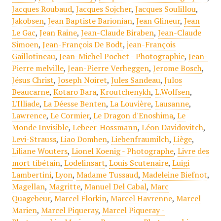
Jacques Roubaud
,
Jacques Sojcher
,
Jacques Soulillou
,
Jakobsen
,
Jean Baptiste Barionian
,
Jean Glineur
,
Jean
Le Gac
,
Jean Raine
,
Jean-Claude Biraben
,
Jean-Claude
Simoen
,
Jean-François De Bodt
,
jean-François
Gaillotineau
,
Jean-Michel Pochet - Photographie
,
Jean-
Pierre melville
,
Jean-Pierre Verheggen
,
Jerome Bosch
,
Jésus Christ
,
Joseph Noiret
,
Jules Sandeau
,
Julos
Beaucarne
,
Kotaro Bara
,
Kroutchenykh
,
L.Wolfsen
,
L'Illiade
,
La Déesse Benten
,
La Louvière
,
Lausanne
,
Lawrence
,
Le Cormier
,
Le Dragon d'Enoshima
,
Le
Monde Invisible
,
Lebeer-Hossmann
,
Léon Davidovitch
,
Levi-Strauss
,
Liao Domhen
,
Liebenfraumilch
,
Liège
,
Liliane Wouters
,
Lionel Koenig - Photographe
,
Livre des
mort tibétain
,
Lodelinsart
,
Louis Scutenaire
,
Luigi
Lambertini
,
Lyon
,
Madame Tussaud
,
Madeleine Biefnot
,
Magellan
,
Magritte
,
Manuel Del Cabal
,
Marc
Quagebeur
,
Marcel Florkin
,
Marcel Havrenne
,
Marcel
Marien
,
Marcel Piqueray
,
Marcel Piqueray -