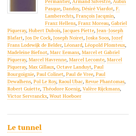
Permantier
,
Armand Silvestre
,
Aubin
Pasque
,
Dandoy
,
Désiré Viardot
,
F.
Lamberechts
,
François Jacqmin
,
Franz Hellens
,
Franz Moreau
,
Gabriel
Piqueray
,
Hubert Dubois
,
Jacques Piette
,
Jean-Joseph
Blafart
,
Jos De Cock
,
Joseph Noiret
,
Joska Soos
,
Jozef
Frans Lodewijk de Belder
,
Léonard
,
Léopold Plomteux
,
Madeleine Biefnot
,
Marc Eemans
,
Marcel et Gabriel
Piqueray
,
Marcel Havrenne
,
Marcel Lecomte
,
Marcel
Piqueray
,
Max Gillaux
,
Octave Landuyt
,
Paul
Bourgoignie
,
Paul Colinet
,
Paul de Vree
,
Paul
Dewalhens
,
Pol Le Roy
,
Raoul Ubac
,
Revue Phantomas
,
Robert Guiette
,
Théodore Koenig
,
Valère Rijckmans
,
Victor Servranckx
,
Wout Hoeboer
Le tunnel