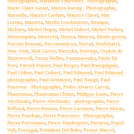
Photographie
,
Marianne Pourveurs - Photographie
,
Marie-Claire Gouat
,
Marion koenig - Photographie
,
Marseille
,
Maurice Carême
,
Maurice Clavel
,
Max
Loreau
,
Mazotta
,
Merlin l'enchanteur
,
Mexique
,
Michaux
,
Michel Deguy
,
Michel Dubret
,
Michel Vachey
,
Montesquieu
,
Montréal
,
Monza
,
Moscou
,
Musée grevin
,
Narciso Bonomi
,
Necronomicon
,
Nerval
,
Neufchatel
,
New-York
,
Nick Carter
,
Nietzche
,
Norvège
,
Orphée de
Monteverdi
,
Orson Welles
,
Panamarenko
,
Paolo Da
Novi
,
Patrick Poirier
,
Paul Berger
,
Paul Bourgoignie
,
Paul Coline
,
Paul Colinet
,
Paul Edmond
,
Paul Edmond -
photographie
,
Paul Gerimont
,
Paul Nougé
,
Paul
Pourveur - Photographie
,
Pedro Alvarez Carval
,
Phantomas
,
Phantomas Ultime
,
Philippe Jones
,
Pierre
Alechinsky
,
Pierre Alechinsky - photographie
,
Pierre
Belfond
,
Pierre Hosson
,
Pierre Larousse
,
Pierre Motaz
,
Pierre Pourbaix
,
Pierre Pourveurs - Photographie
,
Pierre Puttemans
,
Pierre Vandrepote
,
Piersens
,
Popol
Vuh
,
Portugal
,
Président Del Bobo
,
Proust Marcel
,