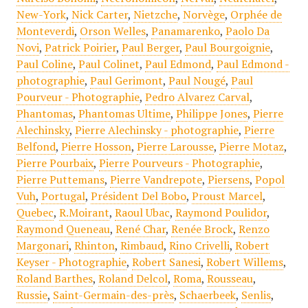
New-York
,
Nick Carter
,
Nietzche
,
Norvège
,
Orphée de
Monteverdi
,
Orson Welles
,
Panamarenko
,
Paolo Da
Novi
,
Patrick Poirier
,
Paul Berger
,
Paul Bourgoignie
,
Paul Coline
,
Paul Colinet
,
Paul Edmond
,
Paul Edmond -
photographie
,
Paul Gerimont
,
Paul Nougé
,
Paul
Pourveur - Photographie
,
Pedro Alvarez Carval
,
Phantomas
,
Phantomas Ultime
,
Philippe Jones
,
Pierre
Alechinsky
,
Pierre Alechinsky - photographie
,
Pierre
Belfond
,
Pierre Hosson
,
Pierre Larousse
,
Pierre Motaz
,
Pierre Pourbaix
,
Pierre Pourveurs - Photographie
,
Pierre Puttemans
,
Pierre Vandrepote
,
Piersens
,
Popol
Vuh
,
Portugal
,
Président Del Bobo
,
Proust Marcel
,
Quebec
,
R.Moirant
,
Raoul Ubac
,
Raymond Poulidor
,
Raymond Queneau
,
René Char
,
Renée Brock
,
Renzo
Margonari
,
Rhinton
,
Rimbaud
,
Rino Crivelli
,
Robert
Keyser - Photographie
,
Robert Sanesi
,
Robert Willems
,
Roland Barthes
,
Roland Delcol
,
Roma
,
Rousseau
,
Russie
,
Saint-Germain-des-près
,
Schaerbeek
,
Senlis
,