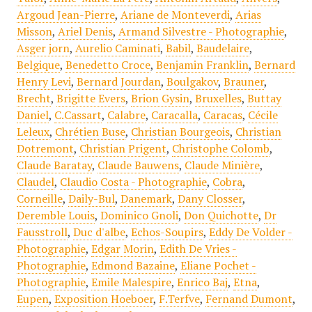
Argoud Jean-Pierre
,
Ariane de Monteverdi
,
Arias
Misson
,
Ariel Denis
,
Armand Silvestre - Photographie
,
Asger jorn
,
Aurelio Caminati
,
Babil
,
Baudelaire
,
Belgique
,
Benedetto Croce
,
Benjamin Franklin
,
Bernard
Henry Levi
,
Bernard Jourdan
,
Boulgakov
,
Brauner
,
Brecht
,
Brigitte Evers
,
Brion Gysin
,
Bruxelles
,
Buttay
Daniel
,
C.Cassart
,
Calabre
,
Caracalla
,
Caracas
,
Cécile
Leleux
,
Chrétien Buse
,
Christian Bourgeois
,
Christian
Dotremont
,
Christian Prigent
,
Christophe Colomb
,
Claude Baratay
,
Claude Bauwens
,
Claude Minière
,
Claudel
,
Claudio Costa - Photographie
,
Cobra
,
Corneille
,
Daily-Bul
,
Danemark
,
Dany Closser
,
Deremble Louis
,
Dominico Gnoli
,
Don Quichotte
,
Dr
Fausstroll
,
Duc d'albe
,
Echos-Soupirs
,
Eddy De Volder -
Photographie
,
Edgar Morin
,
Edith De Vries -
Photographie
,
Edmond Bazaine
,
Eliane Pochet -
Photographie
,
Emile Malespire
,
Enrico Baj
,
Etna
,
Eupen
,
Exposition Hoeboer
,
F.Terfve
,
Fernand Dumont
,