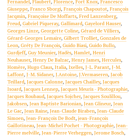
Fernandel
,
Flaubert
,
Florence
,
Fort Knox
,
Francesco
Giuseppe
,
Franco Sborgi
,
François Chapoutot
,
François
Jacqmin
,
Françoise De Moffarts
,
Fred Lanzenberg
,
Freud
,
Gabriel Piqueray
,
Gallimard
,
Gayelord Hauser
,
Georges Linze
,
Georgette Coline
,
Gérard de Villiers
,
Gérard-Georges Lemaire
,
Gilbert Trolliet
,
Gonzales de
Leon
,
Gréty De François
,
Guido Biasi
,
Guido Bullo
,
Gurdjeff
,
Guy Meunier
,
Hadès
,
Hamlet
,
Henri
Neuhauser
,
Henry De Balzac
,
Henry James
,
Hercules
,
Homère
,
Hugo Claus
,
Italia
,
Ixelles
,
J-L. Parant
,
J-M.
Laffont
,
J-M. Sidaner
,
J.Antoine
,
J.Vermaseren
,
Jacob
Teillard
,
Jacques Calonne
,
Jacques Chailley
,
Jacques
Isoard
,
Jacques Lennep
,
Jacques Meuris - Photographie
,
Jacques Roubaud
,
Jacques Sojcher
,
Jacques Soulillou
,
Jakobsen
,
Jean Baptiste Barionian
,
Jean Glineur
,
Jean
Le Gac
,
Jean Raine
,
Jean-Claude Biraben
,
Jean-Claude
Simoen
,
Jean-François De Bodt
,
jean-François
Gaillotineau
,
Jean-Michel Pochet - Photographie
,
Jean-
Pierre melville
,
Jean-Pierre Verheggen
,
Jerome Bosch
,