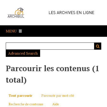
P
a
s
s
e
MENU
r
a
u
c
Advanced Search
o
n
t
Parcourir les contenus (1
e
n
total)
u
p
r
Tout parcourir
Parcourir par mot-clé
i
Recherche de contenus
Aide
n