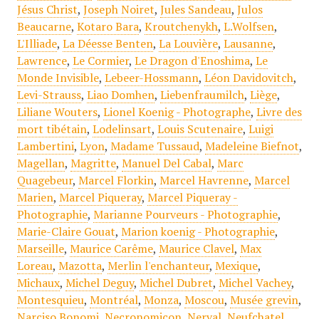
Jésus Christ
,
Joseph Noiret
,
Jules Sandeau
,
Julos
Beaucarne
,
Kotaro Bara
,
Kroutchenykh
,
L.Wolfsen
,
L'Illiade
,
La Déesse Benten
,
La Louvière
,
Lausanne
,
Lawrence
,
Le Cormier
,
Le Dragon d'Enoshima
,
Le
Monde Invisible
,
Lebeer-Hossmann
,
Léon Davidovitch
,
Levi-Strauss
,
Liao Domhen
,
Liebenfraumilch
,
Liège
,
Liliane Wouters
,
Lionel Koenig - Photographe
,
Livre des
mort tibétain
,
Lodelinsart
,
Louis Scutenaire
,
Luigi
Lambertini
,
Lyon
,
Madame Tussaud
,
Madeleine Biefnot
,
Magellan
,
Magritte
,
Manuel Del Cabal
,
Marc
Quagebeur
,
Marcel Florkin
,
Marcel Havrenne
,
Marcel
Marien
,
Marcel Piqueray
,
Marcel Piqueray -
Photographie
,
Marianne Pourveurs - Photographie
,
Marie-Claire Gouat
,
Marion koenig - Photographie
,
Marseille
,
Maurice Carême
,
Maurice Clavel
,
Max
Loreau
,
Mazotta
,
Merlin l'enchanteur
,
Mexique
,
Michaux
,
Michel Deguy
,
Michel Dubret
,
Michel Vachey
,
Montesquieu
,
Montréal
,
Monza
,
Moscou
,
Musée grevin
,
Narciso Bonomi
,
Necronomicon
,
Nerval
,
Neufchatel
,