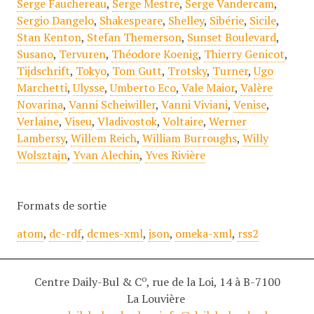
Serge Fauchereau
,
Serge Mestre
,
Serge Vandercam
,
Sergio Dangelo
,
Shakespeare
,
Shelley
,
Sibérie
,
Sicile
,
Stan Kenton
,
Stefan Themerson
,
Sunset Boulevard
,
Susano
,
Tervuren
,
Théodore Koenig
,
Thierry Genicot
,
Tijdschrift
,
Tokyo
,
Tom Gutt
,
Trotsky
,
Turner
,
Ugo
Marchetti
,
Ulysse
,
Umberto Eco
,
Vale Maior
,
Valère
Novarina
,
Vanni Scheiwiller
,
Vanni Viviani
,
Venise
,
Verlaine
,
Viseu
,
Vladivostok
,
Voltaire
,
Werner
Lambersy
,
Willem Reich
,
William Burroughs
,
Willy
Wolsztajn
,
Yvan Alechin
,
Yves Rivière
Formats de sortie
atom
,
dc-rdf
,
dcmes-xml
,
json
,
omeka-xml
,
rss2
o
Centre Daily-Bul & C
, rue de la Loi, 14 à B-7100
La Louvière