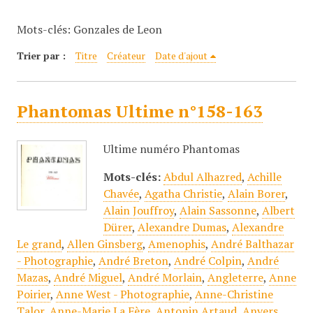
c
Mots-clés: Gonzales de Leon
i
p
Trier par :
Titre
Créateur
Date d'ajout
a
l
Phantomas Ultime n°158-163
Ultime numéro Phantomas
Mots-clés:
Abdul Alhazred
,
Achille
Chavée
,
Agatha Christie
,
Alain Borer
,
Alain Jouffroy
,
Alain Sassonne
,
Albert
Dürer
,
Alexandre Dumas
,
Alexandre
Le grand
,
Allen Ginsberg
,
Amenophis
,
André Balthazar
- Photographie
,
André Breton
,
André Colpin
,
André
Mazas
,
André Miguel
,
André Morlain
,
Angleterre
,
Anne
Poirier
,
Anne West - Photographie
,
Anne-Christine
Talor
,
Anne-Marie La Fère
,
Antonin Artaud
,
Anvers
,