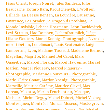
Jésus Christ
,
Joseph Noiret
,
Jules Sandeau
,
Julos
Beaucarne
,
Kotaro Bara
,
Kroutchenykh
,
L.Wolfsen
,
L'Illiade
,
La Déesse Benten
,
La Louvière
,
Lausanne
,
Lawrence
,
Le Cormier
,
Le Dragon d'Enoshima
,
Le
Monde Invisible
,
Lebeer-Hossmann
,
Léon Davidovitch
,
Levi-Strauss
,
Liao Domhen
,
Liebenfraumilch
,
Liège
,
Liliane Wouters
,
Lionel Koenig - Photographe
,
Livre des
mort tibétain
,
Lodelinsart
,
Louis Scutenaire
,
Luigi
Lambertini
,
Lyon
,
Madame Tussaud
,
Madeleine Biefnot
,
Magellan
,
Magritte
,
Manuel Del Cabal
,
Marc
Quagebeur
,
Marcel Florkin
,
Marcel Havrenne
,
Marcel
Marien
,
Marcel Piqueray
,
Marcel Piqueray -
Photographie
,
Marianne Pourveurs - Photographie
,
Marie-Claire Gouat
,
Marion koenig - Photographie
,
Marseille
,
Maurice Carême
,
Maurice Clavel
,
Max
Loreau
,
Mazotta
,
Merlin l'enchanteur
,
Mexique
,
Michaux
,
Michel Deguy
,
Michel Dubret
,
Michel Vachey
,
Montesquieu
,
Montréal
,
Monza
,
Moscou
,
Musée grevin
,
Narciso Bonomi
,
Necronomicon
,
Nerval
,
Neufchatel
,