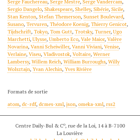
Serge Fauchereau
,
Serge Mestre
,
Serge Vandercam
,
Sergio Dangelo
,
Shakespeare
,
Shelley
,
Sibérie
,
Sicile
,
Stan Kenton
,
Stefan Themerson
,
Sunset Boulevard
,
Susano
,
Tervuren
,
Théodore Koenig
,
Thierry Genicot
,
Tijdschrift
,
Tokyo
,
Tom Gutt
,
Trotsky
,
Turner
,
Ugo
Marchetti
,
Ulysse
,
Umberto Eco
,
Vale Maior
,
Valère
Novarina
,
Vanni Scheiwiller
,
Vanni Viviani
,
Venise
,
Verlaine
,
Viseu
,
Vladivostok
,
Voltaire
,
Werner
Lambersy
,
Willem Reich
,
William Burroughs
,
Willy
Wolsztajn
,
Yvan Alechin
,
Yves Rivière
Formats de sortie
atom
,
dc-rdf
,
dcmes-xml
,
json
,
omeka-xml
,
rss2
o
Centre Daily-Bul & C
, rue de la Loi, 14 à B-7100
La Louvière