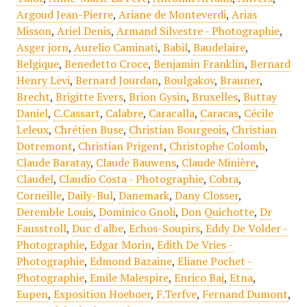
Argoud Jean-Pierre
,
Ariane de Monteverdi
,
Arias
Misson
,
Ariel Denis
,
Armand Silvestre - Photographie
,
Asger jorn
,
Aurelio Caminati
,
Babil
,
Baudelaire
,
Belgique
,
Benedetto Croce
,
Benjamin Franklin
,
Bernard
Henry Levi
,
Bernard Jourdan
,
Boulgakov
,
Brauner
,
Brecht
,
Brigitte Evers
,
Brion Gysin
,
Bruxelles
,
Buttay
Daniel
,
C.Cassart
,
Calabre
,
Caracalla
,
Caracas
,
Cécile
Leleux
,
Chrétien Buse
,
Christian Bourgeois
,
Christian
Dotremont
,
Christian Prigent
,
Christophe Colomb
,
Claude Baratay
,
Claude Bauwens
,
Claude Minière
,
Claudel
,
Claudio Costa - Photographie
,
Cobra
,
Corneille
,
Daily-Bul
,
Danemark
,
Dany Closser
,
Deremble Louis
,
Dominico Gnoli
,
Don Quichotte
,
Dr
Fausstroll
,
Duc d'albe
,
Echos-Soupirs
,
Eddy De Volder -
Photographie
,
Edgar Morin
,
Edith De Vries -
Photographie
,
Edmond Bazaine
,
Eliane Pochet -
Photographie
,
Emile Malespire
,
Enrico Baj
,
Etna
,
Eupen
,
Exposition Hoeboer
,
F.Terfve
,
Fernand Dumont
,