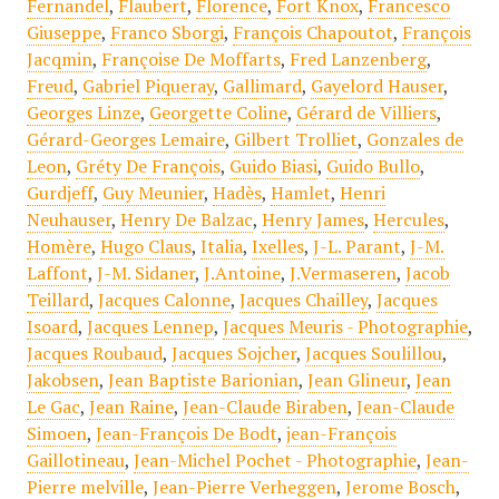
Fernandel
,
Flaubert
,
Florence
,
Fort Knox
,
Francesco
Giuseppe
,
Franco Sborgi
,
François Chapoutot
,
François
Jacqmin
,
Françoise De Moffarts
,
Fred Lanzenberg
,
Freud
,
Gabriel Piqueray
,
Gallimard
,
Gayelord Hauser
,
Georges Linze
,
Georgette Coline
,
Gérard de Villiers
,
Gérard-Georges Lemaire
,
Gilbert Trolliet
,
Gonzales de
Leon
,
Gréty De François
,
Guido Biasi
,
Guido Bullo
,
Gurdjeff
,
Guy Meunier
,
Hadès
,
Hamlet
,
Henri
Neuhauser
,
Henry De Balzac
,
Henry James
,
Hercules
,
Homère
,
Hugo Claus
,
Italia
,
Ixelles
,
J-L. Parant
,
J-M.
Laffont
,
J-M. Sidaner
,
J.Antoine
,
J.Vermaseren
,
Jacob
Teillard
,
Jacques Calonne
,
Jacques Chailley
,
Jacques
Isoard
,
Jacques Lennep
,
Jacques Meuris - Photographie
,
Jacques Roubaud
,
Jacques Sojcher
,
Jacques Soulillou
,
Jakobsen
,
Jean Baptiste Barionian
,
Jean Glineur
,
Jean
Le Gac
,
Jean Raine
,
Jean-Claude Biraben
,
Jean-Claude
Simoen
,
Jean-François De Bodt
,
jean-François
Gaillotineau
,
Jean-Michel Pochet - Photographie
,
Jean-
Pierre melville
,
Jean-Pierre Verheggen
,
Jerome Bosch
,