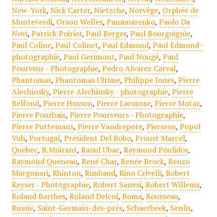
New-York
,
Nick Carter
,
Nietzche
,
Norvège
,
Orphée de
Monteverdi
,
Orson Welles
,
Panamarenko
,
Paolo Da
Novi
,
Patrick Poirier
,
Paul Berger
,
Paul Bourgoignie
,
Paul Coline
,
Paul Colinet
,
Paul Edmond
,
Paul Edmond -
photographie
,
Paul Gerimont
,
Paul Nougé
,
Paul
Pourveur - Photographie
,
Pedro Alvarez Carval
,
Phantomas
,
Phantomas Ultime
,
Philippe Jones
,
Pierre
Alechinsky
,
Pierre Alechinsky - photographie
,
Pierre
Belfond
,
Pierre Hosson
,
Pierre Larousse
,
Pierre Motaz
,
Pierre Pourbaix
,
Pierre Pourveurs - Photographie
,
Pierre Puttemans
,
Pierre Vandrepote
,
Piersens
,
Popol
Vuh
,
Portugal
,
Président Del Bobo
,
Proust Marcel
,
Quebec
,
R.Moirant
,
Raoul Ubac
,
Raymond Poulidor
,
Raymond Queneau
,
René Char
,
Renée Brock
,
Renzo
Margonari
,
Rhinton
,
Rimbaud
,
Rino Crivelli
,
Robert
Keyser - Photographie
,
Robert Sanesi
,
Robert Willems
,
Roland Barthes
,
Roland Delcol
,
Roma
,
Rousseau
,
Russie
,
Saint-Germain-des-près
,
Schaerbeek
,
Senlis
,