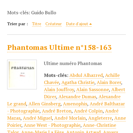
c
Mots-clés: Guido Bullo
i
p
Trier par :
Titre
Créateur
Date d'ajout
a
l
Phantomas Ultime n°158-163
Ultime numéro Phantomas
Mots-clés:
Abdul Alhazred
,
Achille
Chavée
,
Agatha Christie
,
Alain Borer
,
Alain Jouffroy
,
Alain Sassonne
,
Albert
Dürer
,
Alexandre Dumas
,
Alexandre
Le grand
,
Allen Ginsberg
,
Amenophis
,
André Balthazar
- Photographie
,
André Breton
,
André Colpin
,
André
Mazas
,
André Miguel
,
André Morlain
,
Angleterre
,
Anne
Poirier
,
Anne West - Photographie
,
Anne-Christine
Talor
,
Anne-Marie La Fère
,
Antonin Artaud
,
Anvers
,