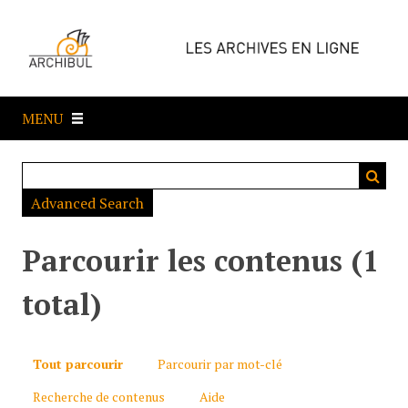
P
a
s
s
e
MENU
r
a
u
c
Advanced Search
o
n
t
Parcourir les contenus (1
e
n
total)
u
p
r
Tout parcourir
Parcourir par mot-clé
i
Recherche de contenus
Aide
n