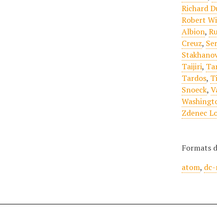
Richard D
Robert Wi
Albion
,
Ru
Creuz
,
Se
Stakhano
Taijiri
,
Ta
Tardos
,
Ti
Snoeck
,
V
Washingt
Zdenec L
Formats d
atom
,
dc-