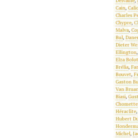
Delvaille
,
Cain
,
Cali
Charles P
Chypre
,
C
Malva
,
Co
Bul
,
Dane
Dieter We
Ellington
Elza Bolo
Brélia
,
Far
Bouvet
,
F
Gaston Bu
Van Brua
Biasi
,
Gust
Chomette
Héraclite
Hubert Du
Honderm
Michel
,
Ja