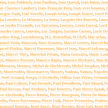
éau
,
Jean Fishbach
,
Jean Paulhan
,
Jean Queval
,
Jean Raine
,
Jea
an-Clarence Lambert
,
Jean-François Bory
,
Jean-yves bosseur
,
oergen Nash
,
José Vovelle
,
Joseph Istler
,
Joseph Noiret
,
Jozef P
La Louvière
,
La Mémoire
,
La Seine
,
Larguier Des Bancels
,
Laur
Les Jardin D'Armide
,
Les Sarrazins
,
Lescure
,
Lewis Carrol
,
Lord
ourdes Castro
,
Louvain
,
Luc Zangrie
,
Luciano Caruso
,
Lucie De
luther King
,
Luxembourg
,
M.L. Rosenthal
,
M.Olyff
,
Mac orlan
,
anuel Viola
,
Manzoni
,
Marc Eemans
,
Marcel Arents
,
Marcel Ba
arcel Florkin
,
Marcel Havrenne
,
Marcel Jean
,
Marcel Lefrancq
ot
,
Marcel Thiry
,
Maréchal Pétain
,
Maria Gonzales
,
Marie-Lou
ut
,
Maurice Pirenne
,
Maurice Rapin
,
Maurice Wyckaert
,
Max Bu
Meesens
,
Mesmer
,
Michel de Ghelderode
,
Michel Seuphor
,
Mic
t
,
Montevidéo
,
Montmartre
,
Mozart
,
Nadeau
,
Namur
,
Napoléo
,
Noël Arnaud
,
Norge
,
O.Strebelle
,
Odilon Jean Périer
,
Orlando
ie
,
Paul Colinet
,
Paul Dermée
,
Paul Dewalhens
,
Paul Eluard
,
Pa
Paul Kervan
,
Paul Neuhuys
,
Paul Renotte
,
Paul-Henry Spaak
,
rre Alechinsky
,
Pierre Bastin
,
Pierre Bourgeois
,
Pierre De Mass
ille
,
Pierre Puttemans
,
Pierre Unik
,
Pierre Vermeylen
,
Podest
aymond Rouleau
,
René Baert
,
René Bernier
,
René Joel
,
René M