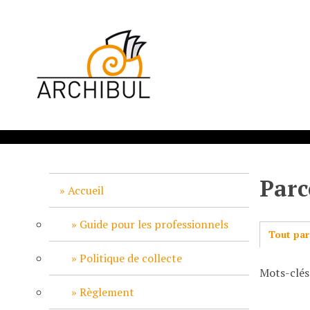
P
a
s
s
e
r
a
u
c
o
n
Parc
t
Accueil
e
n
Guide pour les professionnels
Tout par
u
p
Politique de collecte
Mots-clés
r
i
Règlement
n