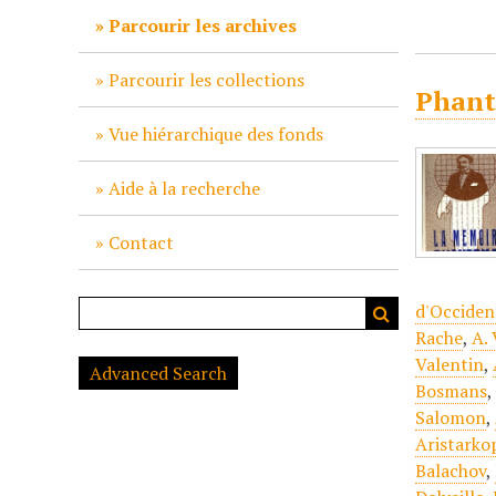
c
Parcourir les archives
i
p
Parcourir les collections
Phant
a
l
Vue hiérarchique des fonds
Aide à la recherche
Contact
d'Occident
Rache
,
A.
Valentin
,
Advanced Search
Bosmans
Salomon
,
Aristarkop
Balachov
,