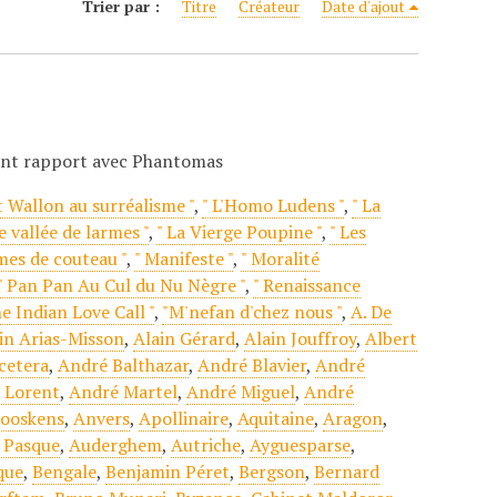
Trier par :
Titre
Créateur
Date d'ajout
ant rapport avec Phantomas
t Wallon au surréalisme "
,
" L'Homo Ludens "
,
" La
e vallée de larmes "
,
" La Vierge Poupine "
,
" Les
mes de couteau "
,
" Manifeste "
,
" Moralité
" Pan Pan Au Cul du Nu Nègre "
,
" Renaissance
he Indian Love Call "
,
"M'nefan d'chez nous "
,
A. De
in Arias-Misson
,
Alain Gérard
,
Alain Jouffroy
,
Albert
cetera
,
André Balthazar
,
André Blavier
,
André
 Lorent
,
André Martel
,
André Miguel
,
André
ooskens
,
Anvers
,
Apollinaire
,
Aquitaine
,
Aragon
,
 Pasque
,
Auderghem
,
Autriche
,
Ayguesparse
,
que
,
Bengale
,
Benjamin Péret
,
Bergson
,
Bernard