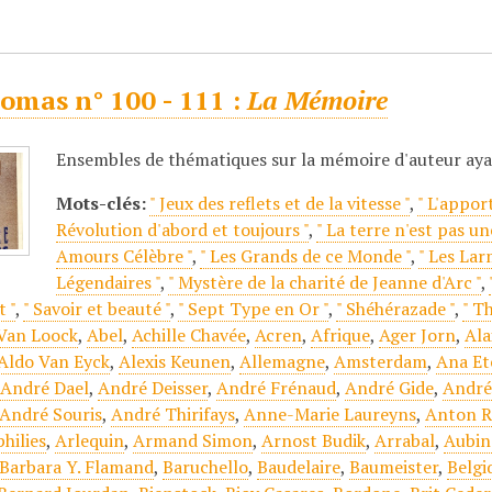
omas n° 100 - 111 :
La Mémoire
Ensembles de thématiques sur la mémoire d'auteur ay
Mots-clés:
" Jeux des reflets et de la vitesse "
,
" L'appor
Révolution d'abord et toujours "
,
" La terre n'est pas un
Amours Célèbre "
,
" Les Grands de ce Monde "
,
" Les Lar
Légendaires "
,
" Mystère de la charité de Jeanne d'Arc "
,
 "
,
" Savoir et beauté "
,
" Sept Type en Or "
,
" Shéhérazade "
,
" T
 Van Loock
,
Abel
,
Achille Chavée
,
Acren
,
Afrique
,
Ager Jorn
,
Ala
Aldo Van Eyck
,
Alexis Keunen
,
Allemagne
,
Amsterdam
,
Ana Et
,
André Dael
,
André Deisser
,
André Frénaud
,
André Gide
,
André
André Souris
,
André Thirifays
,
Anne-Marie Laureyns
,
Anton R
hilies
,
Arlequin
,
Armand Simon
,
Arnost Budik
,
Arrabal
,
Aubin
Barbara Y. Flamand
,
Baruchello
,
Baudelaire
,
Baumeister
,
Belgi