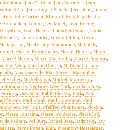
n Stéphane
,
Jean Tardieu
,
Jean Warmoes
,
Jean
Jeanne d'Arc
,
Jens-August Schade
,
Jérusalem
,
Jimmy
eeters
,
Julio Cortazar
,
Khnopff
,
Kiev
,
Knokke
,
La
e Horchedchi
,
Lénine
,
Léo Malet
,
Léon Koenig
,
 Greystoke
,
Louis Nacera
,
Louis Scutenaire
,
Louis
lfernière
,
Lucien André
,
Lucien Jublou
,
Lucio
Madagascar
,
Maeterling
,
Maimonide
,
Malmédy
,
ugniet
,
Marcel Broodthaers
,
Marcel Deprez
,
Marcel
,
Marcel Marien
,
Marcel Parfondry
,
Marcel Piqueray
,
ise Van Veen
,
Martino Oberto
,
Mathieu Corman
,
caille
,
Max Deauville
,
Max Servais
,
Maximilien
hel Vachey
,
Michel-Ange
,
Mockel
,
Monnerot
,
n Bonaparte
,
Neptune
,
New York
,
nicolas Cloes
,
 Furioso
,
Oswiecim
,
Pablo Picasso
,
Paris
,
Paul
ul fierens
,
Paul Frank
,
Paul Hooreman
,
Paul
Pentschew
,
Perrault
,
Pfeiffer
,
Phantomas
,
Picabia
,
ot
,
Pierre Fontaine
,
Pierre Froidebise
,
Pierre loti
,
at de Padoue
,
Pol Bury
,
Rachel Baes
,
Radzitsky
,
Ray
agritte
,
Revue Pogen
,
Rhin
,
Ribemont-Dessaignes
,