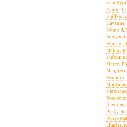
Jean Dypr
Yanne
,
Je
Guiffre
,
J
Havanne
,
Léopold
,
Smoyer
,
L
Fontana
,
Malmo
,
M
Dufour
,
M
Marcel Po
Maugréto
Fraipont
,
Montbliar
Nietzsche
Bourgoign
Joostens
,
Pie X
,
Pie
Pierre Mab
Charles
,
R