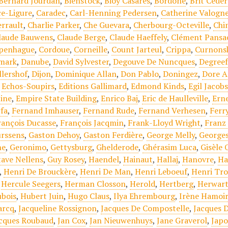
Bernard Jourdan
,
Bienstock
,
Bioy Casares
,
Bordone
,
Brit Cede
ce-Ligure
,
Caradec
,
Carl-Henning Pedersen
,
Catherine Valogn
errault
,
Charlie Parker
,
Che Guevara
,
Cherbourg-Octeville
,
Chi
laude Bauwens
,
Claude Berge
,
Claude Haeffely
,
Clément Pansa
penhague
,
Cordoue
,
Corneille
,
Count Jarteul
,
Crippa
,
Curnons
mark
,
Danube
,
David Sylvester
,
Degouve De Nuncques
,
Degree
llershof
,
Dijon
,
Dominique Allan
,
Don Pablo
,
Doningez
,
Dore A
,
Echos-Soupirs
,
Editions Gallimard
,
Edmond Kinds
,
Egil Jacob
tine
,
Empire State Building
,
Enrico Baj
,
Eric de Haulleville
,
Erne
fa
,
Fernand Imhauser
,
Fernand Rude
,
Fernand Verhesen
,
Ferr
rançois Ducasse
,
François Jacqmin
,
Frank-Lloyd Wright
,
Franz
rssens
,
Gaston Dehoy
,
Gaston Ferdière
,
George Melly
,
Georges
ne
,
Geronimo
,
Gettysburg
,
Ghelderode
,
Ghérasim Luca
,
Gisèle 
ave Nellens
,
Guy Rosey
,
Haendel
,
Hainaut
,
Hallaj
,
Hanovre
,
Ha
,
Henri De Brouckère
,
Henri De Man
,
Henri Leboeuf
,
Henri Tro
,
Hercule Seegers
,
Herman Closson
,
Herold
,
Hertberg
,
Herwart
bois
,
Hubert Juin
,
Hugo Claus
,
Ilya Ehrembourg
,
Irène Hamoi
arcq
,
Jacqueline Rossignon
,
Jacques De Compostelle
,
Jacques 
cques Roubaud
,
Jan Cox
,
Jan Nieuwenhuys
,
Jane Graverol
,
Jap