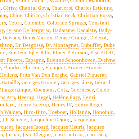
rrftam
,
Bruno Munari
,
Byzance
,
Cabinet Maldoror
,
e
,
Cérisy
,
Chantal Goya
,
Charleroi
,
Charles Estienne
,
may
,
Chine
,
Chirico
,
Christian Beck
,
Christian Bussy
,
ers
,
Cobra
,
Colombo
,
Colorado Springs
,
Constant
ky
,
cyrano De Bergerac
,
Dadaïsme
,
Dadaiste
,
Daily-
f
,
Delvaux
,
Denis Marion
,
Denise Grangé
,
Diderot
,
shton
,
Dr. Desgosse
,
Dr. Montagnet
,
Dubuffet
,
Duke
sen
,
Einstein
,
Ejler Bille
,
Elmer Peterson
,
Else Alfelt
,
st Pirotte
,
Espagne
,
Etienne Schoonhoven
,
Evelyne
y
,
Flandre
,
Florence
,
Flouquet
,
France
,
Francis
 Hellens
,
Frits Van Den Berghe
,
Gabriel Piqueray
,
 Bataille
,
Georges Gronier
,
Georges Linze
,
Gérard
Ollingerzinque
,
Goemans
,
Gotz
,
Guernesey
,
Guido
ns Arp
,
Heerup
,
Hegel
,
Hélène Bury
,
Henri
uillard
,
Henry Heerup
,
Henry IV
,
Henry Roger
,
h Walden
,
Hiro-Hito
,
Hoeboer
,
Hollande
,
Honolulu
,
r
,
J.P. Scheuer
,
Jacqueline Dejong
,
Jacqueline
Doucet
,
Jacques Isoard
,
Jacques Meuris
,
Jacques
on
,
Jarnac
,
Jean Cleigne
,
Jean Cocteau
,
Jean Dieu
,