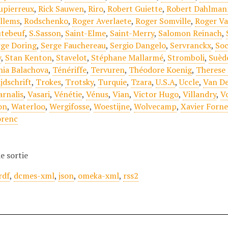
upierreux
,
Rick Sauwen
,
Riro
,
Robert Guiette
,
Robert Dahlman
llems
,
Rodschenko
,
Roger Averlaete
,
Roger Somville
,
Roger V
tebeuf
,
S.Sasson
,
Saint-Elme
,
Saint-Merry
,
Salomon Reinach
,
rge Doring
,
Serge Fauchereau
,
Sergio Dangelo
,
Servranckx
,
Soc
v
,
Stan Kenton
,
Stavelot
,
Stéphane Mallarmé
,
Stromboli
,
Suèd
nia Balachova
,
Ténériffe
,
Tervuren
,
Théodore Koenig
,
Therese
jdschrift
,
Trokes
,
Trotsky
,
Turquie
,
Tzara
,
U.S.A
,
Uccle
,
Van De
arnalis
,
Vasari
,
Vénétie
,
Vénus
,
Vian
,
Victor Hugo
,
Villandry
,
V
on
,
Waterloo
,
Wergifosse
,
Woestijne
,
Wolvecamp
,
Xavier Forne
orenc
e sortie
rdf
,
dcmes-xml
,
json
,
omeka-xml
,
rss2