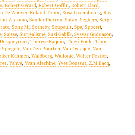
n
,
Robert Gérard
,
Robert Goffin
,
Robert Liard
,
an De Wouver
,
Roland Topor
,
Rosa Luxembourg
,
Roy
San-Antonio
,
Sander Pierron
,
Satan
,
Seghers
,
Serge
rate
,
Song Mi
,
Sotheby
,
Soupault
,
Spa
,
Spoerri
,
e
,
Suisse
,
Surréalisme
,
Suzi Gablik
,
Svavar Gudnason
,
 Desqueyroux
,
Thérese Raquin
,
Thieri Foulc
,
Tibor
 Spiegele
,
Van Den Poorten
,
Van Ostaijen
,
Van
olker Kahmen
,
Waldberg
,
Wallonie
,
Walter Fostier
,
ret
,
Yahvé
,
Yvan Alechine
,
Yves Boussut
,
Z.M Bacq
,