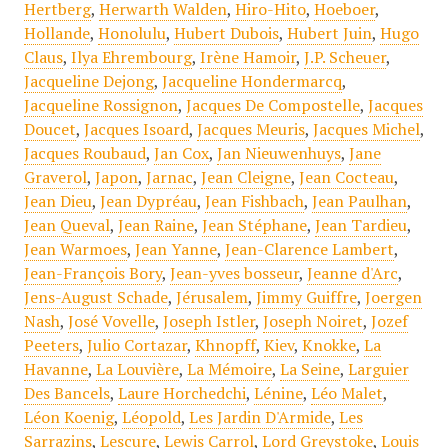
Hertberg
,
Herwarth Walden
,
Hiro-Hito
,
Hoeboer
,
Hollande
,
Honolulu
,
Hubert Dubois
,
Hubert Juin
,
Hugo
Claus
,
Ilya Ehrembourg
,
Irène Hamoir
,
J.P. Scheuer
,
Jacqueline Dejong
,
Jacqueline Hondermarcq
,
Jacqueline Rossignon
,
Jacques De Compostelle
,
Jacques
Doucet
,
Jacques Isoard
,
Jacques Meuris
,
Jacques Michel
,
Jacques Roubaud
,
Jan Cox
,
Jan Nieuwenhuys
,
Jane
Graverol
,
Japon
,
Jarnac
,
Jean Cleigne
,
Jean Cocteau
,
Jean Dieu
,
Jean Dypréau
,
Jean Fishbach
,
Jean Paulhan
,
Jean Queval
,
Jean Raine
,
Jean Stéphane
,
Jean Tardieu
,
Jean Warmoes
,
Jean Yanne
,
Jean-Clarence Lambert
,
Jean-François Bory
,
Jean-yves bosseur
,
Jeanne d'Arc
,
Jens-August Schade
,
Jérusalem
,
Jimmy Guiffre
,
Joergen
Nash
,
José Vovelle
,
Joseph Istler
,
Joseph Noiret
,
Jozef
Peeters
,
Julio Cortazar
,
Khnopff
,
Kiev
,
Knokke
,
La
Havanne
,
La Louvière
,
La Mémoire
,
La Seine
,
Larguier
Des Bancels
,
Laure Horchedchi
,
Lénine
,
Léo Malet
,
Léon Koenig
,
Léopold
,
Les Jardin D'Armide
,
Les
Sarrazins
,
Lescure
,
Lewis Carrol
,
Lord Greystoke
,
Louis