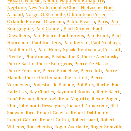
Mozart
,
Nadeau
,
Namur
,
Napoléon Bonaparte
,
Neptune
,
New York
,
nicolas Cloes
,
Nietzsche
,
Noël
Arnaud
,
Norge
,
O.Strebelle
,
Odilon Jean Périer
,
Orlando Furioso
,
Oswiecim
,
Pablo Picasso
,
Paris
,
Paul
Bourgoignie
,
Paul Colinet
,
Paul Dermée
,
Paul
Dewalhens
,
Paul Eluard
,
Paul fierens
,
Paul Frank
,
Paul
Hooreman
,
Paul Joostens
,
Paul Kervan
,
Paul Neuhuys
,
Paul Renotte
,
Paul-Henry Spaak
,
Pentschew
,
Perrault
,
Pfeiffer
,
Phantomas
,
Picabia
,
Pie X
,
Pierre Alechinsky
,
Pierre Bastin
,
Pierre Bourgeois
,
Pierre De Massot
,
Pierre Fontaine
,
Pierre Froidebise
,
Pierre loti
,
Pierre
Mabille
,
Pierre Puttemans
,
Pierre Unik
,
Pierre
Vermeylen
,
Podestat de Padoue
,
Pol Bury
,
Rachel Baes
,
Radzitsky
,
Ray Charles
,
Raymond Rouleau
,
René Baert
,
René Bernier
,
René Joel
,
René Magritte
,
Revue Pogen
,
Rhin
,
Ribemont-Dessaignes
,
Richard Dupierreux
,
Rick
Sauwen
,
Riro
,
Robert Guiette
,
Robert Dahlmann
,
Robert Gérard
,
Robert Goffin
,
Robert Liard
,
Robert
Willems
,
Rodschenko
,
Roger Averlaete
,
Roger Somville
,