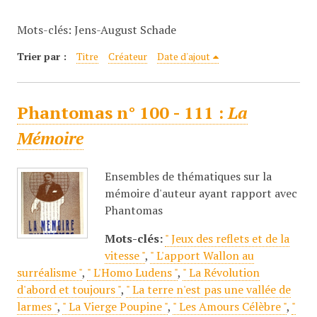
c
Mots-clés: Jens-August Schade
i
p
Trier par :
Titre
Créateur
Date d'ajout
a
l
Phantomas n° 100 - 111 :
La
Mémoire
Ensembles de thématiques sur la
mémoire d'auteur ayant rapport avec
Phantomas
Mots-clés:
" Jeux des reflets et de la
vitesse "
,
" L'apport Wallon au
surréalisme "
,
" L'Homo Ludens "
,
" La Révolution
d'abord et toujours "
,
" La terre n'est pas une vallée de
larmes "
,
" La Vierge Poupine "
,
" Les Amours Célèbre "
,
"