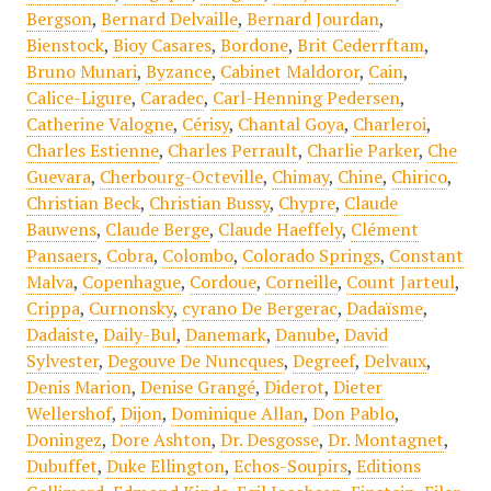
Bergson
,
Bernard Delvaille
,
Bernard Jourdan
,
Bienstock
,
Bioy Casares
,
Bordone
,
Brit Cederrftam
,
Bruno Munari
,
Byzance
,
Cabinet Maldoror
,
Cain
,
Calice-Ligure
,
Caradec
,
Carl-Henning Pedersen
,
Catherine Valogne
,
Cérisy
,
Chantal Goya
,
Charleroi
,
Charles Estienne
,
Charles Perrault
,
Charlie Parker
,
Che
Guevara
,
Cherbourg-Octeville
,
Chimay
,
Chine
,
Chirico
,
Christian Beck
,
Christian Bussy
,
Chypre
,
Claude
Bauwens
,
Claude Berge
,
Claude Haeffely
,
Clément
Pansaers
,
Cobra
,
Colombo
,
Colorado Springs
,
Constant
Malva
,
Copenhague
,
Cordoue
,
Corneille
,
Count Jarteul
,
Crippa
,
Curnonsky
,
cyrano De Bergerac
,
Dadaïsme
,
Dadaiste
,
Daily-Bul
,
Danemark
,
Danube
,
David
Sylvester
,
Degouve De Nuncques
,
Degreef
,
Delvaux
,
Denis Marion
,
Denise Grangé
,
Diderot
,
Dieter
Wellershof
,
Dijon
,
Dominique Allan
,
Don Pablo
,
Doningez
,
Dore Ashton
,
Dr. Desgosse
,
Dr. Montagnet
,
Dubuffet
,
Duke Ellington
,
Echos-Soupirs
,
Editions