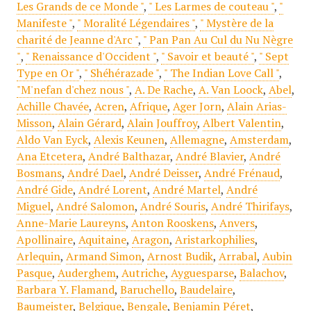
Les Grands de ce Monde "
,
" Les Larmes de couteau "
,
"
Manifeste "
,
" Moralité Légendaires "
,
" Mystère de la
charité de Jeanne d'Arc "
,
" Pan Pan Au Cul du Nu Nègre
"
,
" Renaissance d'Occident "
,
" Savoir et beauté "
,
" Sept
Type en Or "
,
" Shéhérazade "
,
" The Indian Love Call "
,
"M'nefan d'chez nous "
,
A. De Rache
,
A. Van Loock
,
Abel
,
Achille Chavée
,
Acren
,
Afrique
,
Ager Jorn
,
Alain Arias-
Misson
,
Alain Gérard
,
Alain Jouffroy
,
Albert Valentin
,
Aldo Van Eyck
,
Alexis Keunen
,
Allemagne
,
Amsterdam
,
Ana Etcetera
,
André Balthazar
,
André Blavier
,
André
Bosmans
,
André Dael
,
André Deisser
,
André Frénaud
,
André Gide
,
André Lorent
,
André Martel
,
André
Miguel
,
André Salomon
,
André Souris
,
André Thirifays
,
Anne-Marie Laureyns
,
Anton Rooskens
,
Anvers
,
Apollinaire
,
Aquitaine
,
Aragon
,
Aristarkophilies
,
Arlequin
,
Armand Simon
,
Arnost Budik
,
Arrabal
,
Aubin
Pasque
,
Auderghem
,
Autriche
,
Ayguesparse
,
Balachov
,
Barbara Y. Flamand
,
Baruchello
,
Baudelaire
,
Baumeister
,
Belgique
,
Bengale
,
Benjamin Péret
,