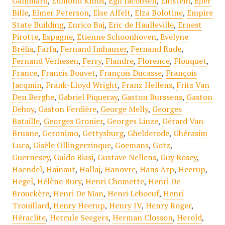
Gallimard
,
Edmond Kinds
,
Egil Jacobsen
,
Einstein
,
Ejler
Bille
,
Elmer Peterson
,
Else Alfelt
,
Elza Bolotine
,
Empire
State Building
,
Enrico Baj
,
Eric de Haulleville
,
Ernest
Pirotte
,
Espagne
,
Etienne Schoonhoven
,
Evelyne
Brélia
,
Farfa
,
Fernand Imhauser
,
Fernand Rude
,
Fernand Verhesen
,
Ferry
,
Flandre
,
Florence
,
Flouquet
,
France
,
Francis Bouvet
,
François Ducasse
,
François
Jacqmin
,
Frank-Lloyd Wright
,
Franz Hellens
,
Frits Van
Den Berghe
,
Gabriel Piqueray
,
Gaston Burssens
,
Gaston
Dehoy
,
Gaston Ferdière
,
George Melly
,
Georges
Bataille
,
Georges Gronier
,
Georges Linze
,
Gérard Van
Bruane
,
Geronimo
,
Gettysburg
,
Ghelderode
,
Ghérasim
Luca
,
Gisèle Ollingerzinque
,
Goemans
,
Gotz
,
Guernesey
,
Guido Biasi
,
Gustave Nellens
,
Guy Rosey
,
Haendel
,
Hainaut
,
Hallaj
,
Hanovre
,
Hans Arp
,
Heerup
,
Hegel
,
Hélène Bury
,
Henri Chomette
,
Henri De
Brouckère
,
Henri De Man
,
Henri Leboeuf
,
Henri
Trouillard
,
Henry Heerup
,
Henry IV
,
Henry Roger
,
Héraclite
,
Hercule Seegers
,
Herman Closson
,
Herold
,