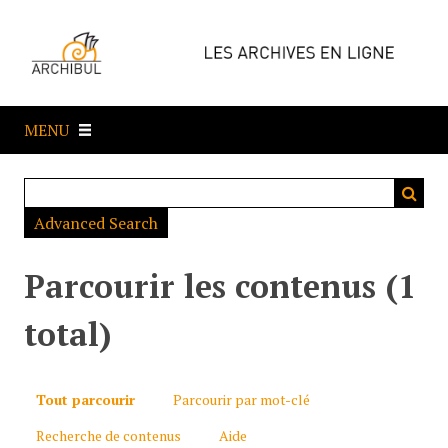
P
a
s
s
e
MENU
r
a
u
c
Advanced Search
o
n
t
Parcourir les contenus (1
e
n
total)
u
p
r
Tout parcourir
Parcourir par mot-clé
i
Recherche de contenus
Aide
n