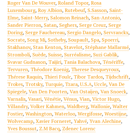
Roger Van De Wouver
,
Roland Topor
,
Rosa
Luxembourg
,
Roy Albion
,
Rutebeuf
,
S.Sasson
,
Saint-
Elme
,
Saint-Merry
,
Salomon Reinach
,
San-Antonio
,
Sander Pierron
,
Satan
,
Seghers
,
Serge Creuz
,
Serge
Doring
,
Serge Fauchereau
,
Sergio Dangelo
,
Servranckx
,
Socrate
,
Song Mi
,
Sotheby
,
Soupault
,
Spa
,
Spoerri
,
Stakhanov
,
Stan Kenton
,
Stavelot
,
Stéphane Mallarmé
,
Stromboli
,
Suède
,
Suisse
,
Surréalisme
,
Suzi Gablik
,
Svavar Gudnason
,
Taijiri
,
Tania Balachova
,
Ténériffe
,
Tervuren
,
Théodore Koenig
,
Therese Desqueyroux
,
Thérese Raquin
,
Thieri Foulc
,
Tibor Tardos
,
Tijdschrift
,
Trokes
,
Trotsky
,
Turquie
,
Tzara
,
U.S.A
,
Uccle
,
Van De
Spiegele
,
Van Den Poorten
,
Van Ostaijen
,
Van Snoeck
,
Varnalis
,
Vasari
,
Vénétie
,
Vénus
,
Vian
,
Victor Hugo
,
Villandry
,
Volker Kahmen
,
Waldberg
,
Wallonie
,
Walter
Fostier
,
Washington
,
Waterloo
,
Wergifosse
,
Woestijne
,
Wolvecamp
,
Xavier Forneret
,
Yahvé
,
Yvan Alechine
,
Yves Boussut
,
Z.M Bacq
,
Zdenec Lorenc