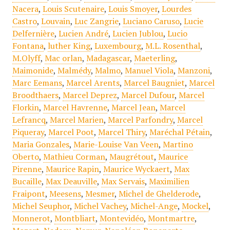
Nacera
,
Louis Scutenaire
,
Louis Smoyer
,
Lourdes
Castro
,
Louvain
,
Luc Zangrie
,
Luciano Caruso
,
Lucie
Delfernière
,
Lucien André
,
Lucien Jublou
,
Lucio
Fontana
,
luther King
,
Luxembourg
,
M.L. Rosenthal
,
M.Olyff
,
Mac orlan
,
Madagascar
,
Maeterling
,
Maimonide
,
Malmédy
,
Malmo
,
Manuel Viola
,
Manzoni
,
Marc Eemans
,
Marcel Arents
,
Marcel Baugniet
,
Marcel
Broodthaers
,
Marcel Deprez
,
Marcel Dufour
,
Marcel
Florkin
,
Marcel Havrenne
,
Marcel Jean
,
Marcel
Lefrancq
,
Marcel Marien
,
Marcel Parfondry
,
Marcel
Piqueray
,
Marcel Poot
,
Marcel Thiry
,
Maréchal Pétain
,
Maria Gonzales
,
Marie-Louise Van Veen
,
Martino
Oberto
,
Mathieu Corman
,
Maugrétout
,
Maurice
Pirenne
,
Maurice Rapin
,
Maurice Wyckaert
,
Max
Bucaille
,
Max Deauville
,
Max Servais
,
Maximilien
Fraipont
,
Meesens
,
Mesmer
,
Michel de Ghelderode
,
Michel Seuphor
,
Michel Vachey
,
Michel-Ange
,
Mockel
,
Monnerot
,
Montbliart
,
Montevidéo
,
Montmartre
,