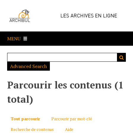
P
a
s
s
e
MENU
r
a
u
c
Advanced Search
o
n
t
Parcourir les contenus (1
e
n
total)
u
p
r
Tout parcourir
Parcourir par mot-clé
i
Recherche de contenus
Aide
n