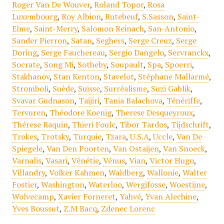
Roger Van De Wouver
,
Roland Topor
,
Rosa
Luxembourg
,
Roy Albion
,
Rutebeuf
,
S.Sasson
,
Saint-
Elme
,
Saint-Merry
,
Salomon Reinach
,
San-Antonio
,
Sander Pierron
,
Satan
,
Seghers
,
Serge Creuz
,
Serge
Doring
,
Serge Fauchereau
,
Sergio Dangelo
,
Servranckx
,
Socrate
,
Song Mi
,
Sotheby
,
Soupault
,
Spa
,
Spoerri
,
Stakhanov
,
Stan Kenton
,
Stavelot
,
Stéphane Mallarmé
,
Stromboli
,
Suède
,
Suisse
,
Surréalisme
,
Suzi Gablik
,
Svavar Gudnason
,
Taijiri
,
Tania Balachova
,
Ténériffe
,
Tervuren
,
Théodore Koenig
,
Therese Desqueyroux
,
Thérese Raquin
,
Thieri Foulc
,
Tibor Tardos
,
Tijdschrift
,
Trokes
,
Trotsky
,
Turquie
,
Tzara
,
U.S.A
,
Uccle
,
Van De
Spiegele
,
Van Den Poorten
,
Van Ostaijen
,
Van Snoeck
,
Varnalis
,
Vasari
,
Vénétie
,
Vénus
,
Vian
,
Victor Hugo
,
Villandry
,
Volker Kahmen
,
Waldberg
,
Wallonie
,
Walter
Fostier
,
Washington
,
Waterloo
,
Wergifosse
,
Woestijne
,
Wolvecamp
,
Xavier Forneret
,
Yahvé
,
Yvan Alechine
,
Yves Boussut
,
Z.M Bacq
,
Zdenec Lorenc