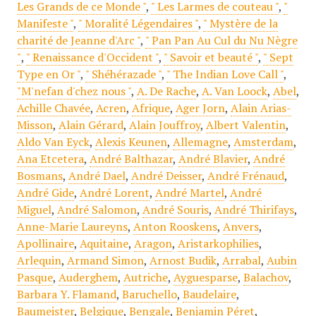
Les Grands de ce Monde "
,
" Les Larmes de couteau "
,
"
Manifeste "
,
" Moralité Légendaires "
,
" Mystère de la
charité de Jeanne d'Arc "
,
" Pan Pan Au Cul du Nu Nègre
"
,
" Renaissance d'Occident "
,
" Savoir et beauté "
,
" Sept
Type en Or "
,
" Shéhérazade "
,
" The Indian Love Call "
,
"M'nefan d'chez nous "
,
A. De Rache
,
A. Van Loock
,
Abel
,
Achille Chavée
,
Acren
,
Afrique
,
Ager Jorn
,
Alain Arias-
Misson
,
Alain Gérard
,
Alain Jouffroy
,
Albert Valentin
,
Aldo Van Eyck
,
Alexis Keunen
,
Allemagne
,
Amsterdam
,
Ana Etcetera
,
André Balthazar
,
André Blavier
,
André
Bosmans
,
André Dael
,
André Deisser
,
André Frénaud
,
André Gide
,
André Lorent
,
André Martel
,
André
Miguel
,
André Salomon
,
André Souris
,
André Thirifays
,
Anne-Marie Laureyns
,
Anton Rooskens
,
Anvers
,
Apollinaire
,
Aquitaine
,
Aragon
,
Aristarkophilies
,
Arlequin
,
Armand Simon
,
Arnost Budik
,
Arrabal
,
Aubin
Pasque
,
Auderghem
,
Autriche
,
Ayguesparse
,
Balachov
,
Barbara Y. Flamand
,
Baruchello
,
Baudelaire
,
Baumeister
,
Belgique
,
Bengale
,
Benjamin Péret
,