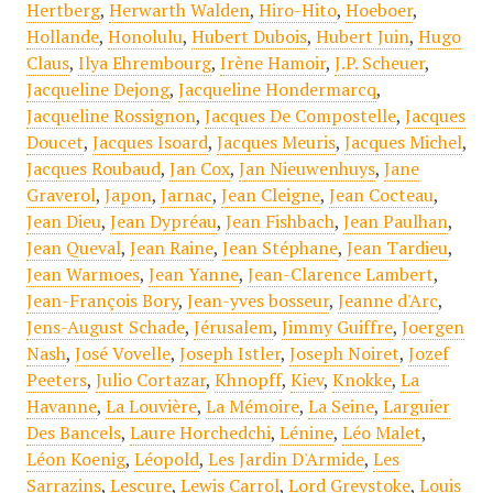
Hertberg
,
Herwarth Walden
,
Hiro-Hito
,
Hoeboer
,
Hollande
,
Honolulu
,
Hubert Dubois
,
Hubert Juin
,
Hugo
Claus
,
Ilya Ehrembourg
,
Irène Hamoir
,
J.P. Scheuer
,
Jacqueline Dejong
,
Jacqueline Hondermarcq
,
Jacqueline Rossignon
,
Jacques De Compostelle
,
Jacques
Doucet
,
Jacques Isoard
,
Jacques Meuris
,
Jacques Michel
,
Jacques Roubaud
,
Jan Cox
,
Jan Nieuwenhuys
,
Jane
Graverol
,
Japon
,
Jarnac
,
Jean Cleigne
,
Jean Cocteau
,
Jean Dieu
,
Jean Dypréau
,
Jean Fishbach
,
Jean Paulhan
,
Jean Queval
,
Jean Raine
,
Jean Stéphane
,
Jean Tardieu
,
Jean Warmoes
,
Jean Yanne
,
Jean-Clarence Lambert
,
Jean-François Bory
,
Jean-yves bosseur
,
Jeanne d'Arc
,
Jens-August Schade
,
Jérusalem
,
Jimmy Guiffre
,
Joergen
Nash
,
José Vovelle
,
Joseph Istler
,
Joseph Noiret
,
Jozef
Peeters
,
Julio Cortazar
,
Khnopff
,
Kiev
,
Knokke
,
La
Havanne
,
La Louvière
,
La Mémoire
,
La Seine
,
Larguier
Des Bancels
,
Laure Horchedchi
,
Lénine
,
Léo Malet
,
Léon Koenig
,
Léopold
,
Les Jardin D'Armide
,
Les
Sarrazins
,
Lescure
,
Lewis Carrol
,
Lord Greystoke
,
Louis