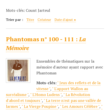
c
Mots-clés: Count Jarteul
i
p
Trier par :
Titre
Créateur
Date d'ajout
a
l
Phantomas n° 100 - 111 :
La
Mémoire
Ensembles de thématiques sur la
mémoire d'auteur ayant rapport avec
Phantomas
Mots-clés:
" Jeux des reflets et de la
vitesse "
,
" L'apport Wallon au
surréalisme "
,
" L'Homo Ludens "
,
" La Révolution
d'abord et toujours "
,
" La terre n'est pas une vallée de
larmes "
,
" La Vierge Poupine "
,
" Les Amours Célèbre "
,
"