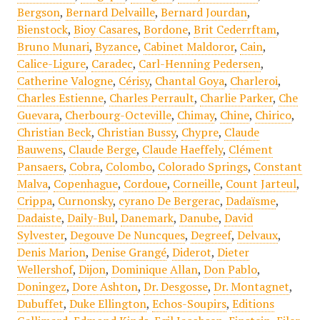
Bergson
,
Bernard Delvaille
,
Bernard Jourdan
,
Bienstock
,
Bioy Casares
,
Bordone
,
Brit Cederrftam
,
Bruno Munari
,
Byzance
,
Cabinet Maldoror
,
Cain
,
Calice-Ligure
,
Caradec
,
Carl-Henning Pedersen
,
Catherine Valogne
,
Cérisy
,
Chantal Goya
,
Charleroi
,
Charles Estienne
,
Charles Perrault
,
Charlie Parker
,
Che
Guevara
,
Cherbourg-Octeville
,
Chimay
,
Chine
,
Chirico
,
Christian Beck
,
Christian Bussy
,
Chypre
,
Claude
Bauwens
,
Claude Berge
,
Claude Haeffely
,
Clément
Pansaers
,
Cobra
,
Colombo
,
Colorado Springs
,
Constant
Malva
,
Copenhague
,
Cordoue
,
Corneille
,
Count Jarteul
,
Crippa
,
Curnonsky
,
cyrano De Bergerac
,
Dadaïsme
,
Dadaiste
,
Daily-Bul
,
Danemark
,
Danube
,
David
Sylvester
,
Degouve De Nuncques
,
Degreef
,
Delvaux
,
Denis Marion
,
Denise Grangé
,
Diderot
,
Dieter
Wellershof
,
Dijon
,
Dominique Allan
,
Don Pablo
,
Doningez
,
Dore Ashton
,
Dr. Desgosse
,
Dr. Montagnet
,
Dubuffet
,
Duke Ellington
,
Echos-Soupirs
,
Editions