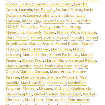
Nacera
,
Louis Scutenaire
,
Louis Smoyer
,
Lourdes
Castro
,
Louvain
,
Luc Zangrie
,
Luciano Caruso
,
Lucie
Delfernière
,
Lucien André
,
Lucien Jublou
,
Lucio
Fontana
,
luther King
,
Luxembourg
,
M.L. Rosenthal
,
M.Olyff
,
Mac orlan
,
Madagascar
,
Maeterling
,
Maimonide
,
Malmédy
,
Malmo
,
Manuel Viola
,
Manzoni
,
Marc Eemans
,
Marcel Arents
,
Marcel Baugniet
,
Marcel
Broodthaers
,
Marcel Deprez
,
Marcel Dufour
,
Marcel
Florkin
,
Marcel Havrenne
,
Marcel Jean
,
Marcel
Lefrancq
,
Marcel Marien
,
Marcel Parfondry
,
Marcel
Piqueray
,
Marcel Poot
,
Marcel Thiry
,
Maréchal Pétain
,
Maria Gonzales
,
Marie-Louise Van Veen
,
Martino
Oberto
,
Mathieu Corman
,
Maugrétout
,
Maurice
Pirenne
,
Maurice Rapin
,
Maurice Wyckaert
,
Max
Bucaille
,
Max Deauville
,
Max Servais
,
Maximilien
Fraipont
,
Meesens
,
Mesmer
,
Michel de Ghelderode
,
Michel Seuphor
,
Michel Vachey
,
Michel-Ange
,
Mockel
,
Monnerot
,
Montbliart
,
Montevidéo
,
Montmartre
,