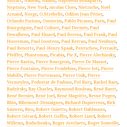
Mozart
,
Nadeau
,
Namur
,
Napoléon Bonaparte
,
Neptune
,
New York
,
nicolas Cloes
,
Nietzsche
,
Noël
Arnaud
,
Norge
,
O.Strebelle
,
Odilon Jean Périer
,
Orlando Furioso
,
Oswiecim
,
Pablo Picasso
,
Paris
,
Paul
Bourgoignie
,
Paul Colinet
,
Paul Dermée
,
Paul
Dewalhens
,
Paul Eluard
,
Paul fierens
,
Paul Frank
,
Paul
Hooreman
,
Paul Joostens
,
Paul Kervan
,
Paul Neuhuys
,
Paul Renotte
,
Paul-Henry Spaak
,
Pentschew
,
Perrault
,
Pfeiffer
,
Phantomas
,
Picabia
,
Pie X
,
Pierre Alechinsky
,
Pierre Bastin
,
Pierre Bourgeois
,
Pierre De Massot
,
Pierre Fontaine
,
Pierre Froidebise
,
Pierre loti
,
Pierre
Mabille
,
Pierre Puttemans
,
Pierre Unik
,
Pierre
Vermeylen
,
Podestat de Padoue
,
Pol Bury
,
Rachel Baes
,
Radzitsky
,
Ray Charles
,
Raymond Rouleau
,
René Baert
,
René Bernier
,
René Joel
,
René Magritte
,
Revue Pogen
,
Rhin
,
Ribemont-Dessaignes
,
Richard Dupierreux
,
Rick
Sauwen
,
Riro
,
Robert Guiette
,
Robert Dahlmann
,
Robert Gérard
,
Robert Goffin
,
Robert Liard
,
Robert
Willems
,
Rodschenko
,
Roger Averlaete
,
Roger Somville
,