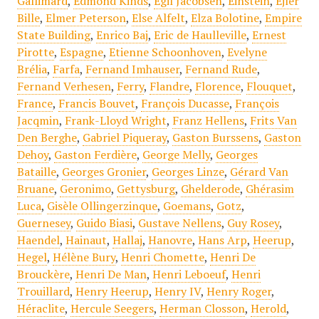
Gallimard
,
Edmond Kinds
,
Egil Jacobsen
,
Einstein
,
Ejler
Bille
,
Elmer Peterson
,
Else Alfelt
,
Elza Bolotine
,
Empire
State Building
,
Enrico Baj
,
Eric de Haulleville
,
Ernest
Pirotte
,
Espagne
,
Etienne Schoonhoven
,
Evelyne
Brélia
,
Farfa
,
Fernand Imhauser
,
Fernand Rude
,
Fernand Verhesen
,
Ferry
,
Flandre
,
Florence
,
Flouquet
,
France
,
Francis Bouvet
,
François Ducasse
,
François
Jacqmin
,
Frank-Lloyd Wright
,
Franz Hellens
,
Frits Van
Den Berghe
,
Gabriel Piqueray
,
Gaston Burssens
,
Gaston
Dehoy
,
Gaston Ferdière
,
George Melly
,
Georges
Bataille
,
Georges Gronier
,
Georges Linze
,
Gérard Van
Bruane
,
Geronimo
,
Gettysburg
,
Ghelderode
,
Ghérasim
Luca
,
Gisèle Ollingerzinque
,
Goemans
,
Gotz
,
Guernesey
,
Guido Biasi
,
Gustave Nellens
,
Guy Rosey
,
Haendel
,
Hainaut
,
Hallaj
,
Hanovre
,
Hans Arp
,
Heerup
,
Hegel
,
Hélène Bury
,
Henri Chomette
,
Henri De
Brouckère
,
Henri De Man
,
Henri Leboeuf
,
Henri
Trouillard
,
Henry Heerup
,
Henry IV
,
Henry Roger
,
Héraclite
,
Hercule Seegers
,
Herman Closson
,
Herold
,